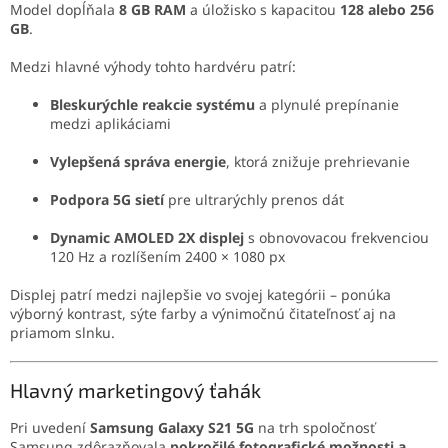
Model dopĺňala
8 GB RAM
a úložisko s kapacitou
128 alebo 256
GB
.
Medzi hlavné výhody tohto hardvéru patrí:
Bleskurýchle reakcie systému
a plynulé prepínanie
medzi aplikáciami
Vylepšená správa energie
, ktorá znižuje prehrievanie
Podpora 5G sietí
pre ultrarýchly prenos dát
Dynamic AMOLED 2X displej
s obnovovacou frekvenciou
120 Hz a rozlíšením 2400 × 1080 px
Displej patrí medzi najlepšie vo svojej kategórii – ponúka
výborný kontrast, sýte farby a výnimočnú čitateľnosť aj na
priamom slnku.
Hlavný marketingový ťahák
Pri uvedení
Samsung Galaxy S21 5G
na trh spoločnosť
Samsung zdôrazňovala
pokročilé fotografické možnosti a