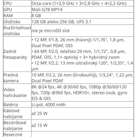
CPU
Octa-core (1×2,9 GHz + 3×2,8 GHz + 4×2,2 GHz)
GPU
Mali-G78 MP14
RAM
8 GB
Úložisko
128 GB alebo 256 GB, UFS 3.1
Rozšíriteľnosť
nie je microSD slot
úložiska
• 12 MP, f/1.8, 26 mm (hlavný) 1/1,76", 1,8 µm,
Dual Pixel PDAF, OIS
Zadné
• 64 MP, f/2.0, telefoto 29 mm, 1/1,72", 0,8 µm,
fotoaparáty
PDAF, OIS, 1,1× optický + 3× hybridný zoom
• 12 MP, f/2.2, 13 mm ultraširoký 120°, 1/2,55", 1,4
µm
Predná
10 MP, f/2.2, 26 mm (širokouhlý), 1/3,24", 1,22 µm,
kamera
Dual Pixel PDAF
8K @24 fps, 4K @30/60 fps, 1080p @30/60/120
Video
fps, 720p @960 fps, HDR10+, stereo zvuk, gyro-
nahrávanie
EIS & OIS
Batéria
Li-pol, 4000 mAh
Káblové
až 25 W
nabíjanie
Bezdrôtové
až 15 W
nabíjanie
Reverzné