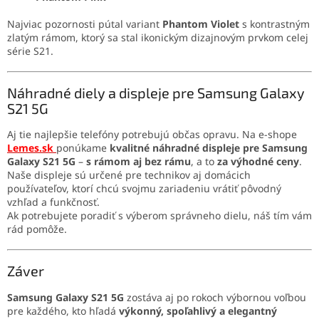
Najviac pozornosti pútal variant
Phantom Violet
s kontrastným
zlatým rámom, ktorý sa stal ikonickým dizajnovým prvkom celej
série S21.
Náhradné diely a displeje pre Samsung Galaxy
S21 5G
Aj tie najlepšie telefóny potrebujú občas opravu. Na e-shope
Lemes.sk
ponúkame
kvalitné náhradné displeje pre Samsung
Galaxy S21 5G
–
s rámom aj bez rámu
, a to
za výhodné ceny
.
Naše displeje sú určené pre technikov aj domácich
používateľov, ktorí chcú svojmu zariadeniu vrátiť pôvodný
vzhľad a funkčnosť.
Ak potrebujete poradiť s výberom správneho dielu, náš tím vám
rád pomôže.
Záver
Samsung Galaxy S21 5G
zostáva aj po rokoch výbornou voľbou
pre každého, kto hľadá
výkonný, spoľahlivý a elegantný