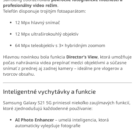
profesionálny video režim
.
Telefón disponuje trojitým fotoaparátom:
12 Mpx hlavný snímač
12 Mpx ultraširokouhlý objektív
64 Mpx teleobjektív s 3× hybridným zoomom
Hlavnou novinkou bola funkcia
Director’s View
, ktorá umožňuje
počas nahrávania videa prepínať medzi objektívmi a súčasne
snímať z prednej aj zadnej kamery – ideálne pre vlogerov a
tvorcov obsahu.
Inteligentné vychytávky a funkcie
Samsung Galaxy S21 5G priniesol niekoľko zaujímavých funkcií,
ktoré zjednodušujú každodenné používanie:
AI Photo Enhancer
– umelá inteligencia, ktorá
automaticky vylepšuje fotografie