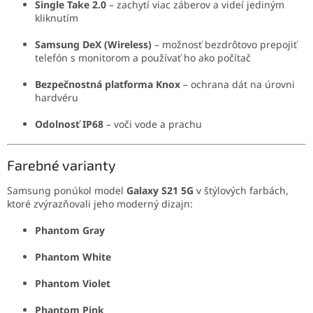
Single Take 2.0
– zachytí viac záberov a videí jediným
kliknutím
Samsung DeX (Wireless)
– možnosť bezdrôtovo prepojiť
telefón s monitorom a používať ho ako počítač
Bezpečnostná platforma Knox
– ochrana dát na úrovni
hardvéru
Odolnosť IP68
– voči vode a prachu
Farebné varianty
Samsung ponúkol model
Galaxy S21 5G
v štýlových farbách,
ktoré zvýrazňovali jeho moderný dizajn:
Phantom Gray
Phantom White
Phantom Violet
Phantom Pink