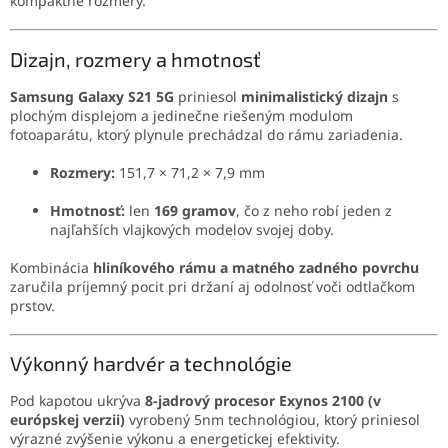
kompaktné rozmery.
Dizajn, rozmery a hmotnosť
Samsung Galaxy S21 5G
priniesol
minimalistický dizajn
s
plochým displejom a jedinečne riešeným modulom
fotoaparátu, ktorý plynule prechádzal do rámu zariadenia.
Rozmery:
151,7 × 71,2 × 7,9 mm
Hmotnosť:
len
169 gramov
, čo z neho robí jeden z
najľahších vlajkových modelov svojej doby.
Kombinácia
hliníkového rámu a matného zadného povrchu
zaručila príjemný pocit pri držaní aj odolnosť voči odtlačkom
prstov.
Výkonný hardvér a technológie
Pod kapotou ukrýva
8-jadrový procesor Exynos 2100 (v
európskej verzii)
vyrobený 5nm technológiou, ktorý priniesol
výrazné zvýšenie výkonu a energetickej efektivity.