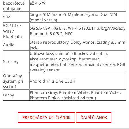
bezdrôtové
až 4,5 W
nabíjanie
Single SIM (nano-SIM) alebo Hybrid Dual SIM
SIM
(model-verzia)
5G / LTE /
5G SA/NSA, 4G LTE, Wi-Fi 6 (802.11 a/b/g/n/ac/ax),
WiFi /
Bluetooth 5.0/5.2, NFC
Bluetooth
Stereo reproduktory, Dolby Atmos, žiadny 3,5 mm
Audio
jack
Ultrazvukový snímač odtlačkov v displeji,
akcelerometer, gyroskop, barometer,
Senzory
magnetometer, hall senzor, proximity senzor, RGB
svetelný senzor
Operačný
systém pri
Android 11 s One UI 3.1
vydaní
Phantom Gray, Phantom White, Phantom Violet,
Farby
Phantom Pink (v závislosti od trhu)
PREDCHÁDZAJÚCI ČLÁNOK
ĎALŠÍ ČLÁNOK