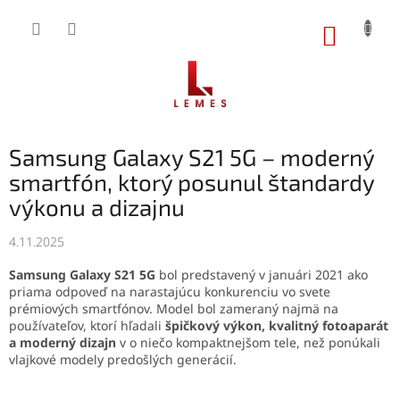
Prejsť
na
NÁKUP
obsah
KOŠÍK
Samsung Galaxy S21 5G – moderný
smartfón, ktorý posunul štandardy
výkonu a dizajnu
4.11.2025
Samsung Galaxy S21 5G
bol predstavený v januári 2021 ako
priama odpoveď na narastajúcu konkurenciu vo svete
prémiových smartfónov. Model bol zameraný najmä na
používateľov, ktorí hľadali
špičkový výkon, kvalitný fotoaparát
a moderný dizajn
v o niečo kompaktnejšom tele, než ponúkali
vlajkové modely predošlých generácií.