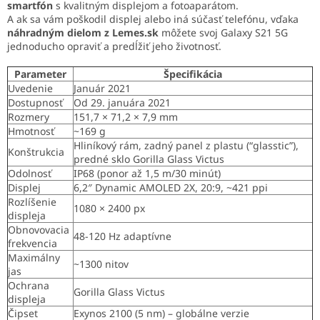
smartfón
s kvalitným displejom a fotoaparátom.
A ak sa vám poškodil displej alebo iná súčasť telefónu, vďaka
náhradným dielom z Lemes.sk
môžete svoj Galaxy S21 5G
jednoducho opraviť a predĺžiť jeho životnosť.
Parameter
Špecifikácia
Uvedenie
Január 2021
Dostupnosť
Od 29. januára 2021
Rozmery
151,7 × 71,2 × 7,9 mm
Hmotnosť
~169 g
Hliníkový rám, zadný panel z plastu (“glasstic”),
Konštrukcia
predné sklo Gorilla Glass Victus
Odolnosť
IP68 (ponor až 1,5 m/30 minút)
Displej
6,2″ Dynamic AMOLED 2X, 20:9, ~421 ppi
Rozlíšenie
1080 × 2400 px
displeja
Obnovovacia
48-120 Hz adaptívne
frekvencia
Maximálny
~1300 nitov
jas
Ochrana
Gorilla Glass Victus
displeja
Čipset
Exynos 2100 (5 nm) – globálne verzie