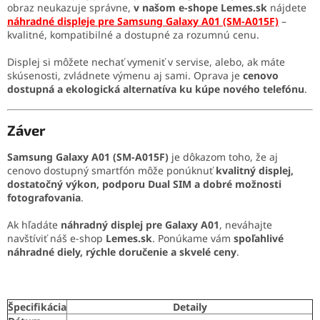
obraz neukazuje správne,
v našom e-shope Lemes.sk
nájdete
náhradné displeje pre Samsung Galaxy A01 (SM-A015F)
–
kvalitné, kompatibilné a dostupné za rozumnú cenu.
Displej si môžete nechať vymeniť v servise, alebo, ak máte
skúsenosti, zvládnete výmenu aj sami. Oprava je
cenovo
dostupná a ekologická alternatíva ku kúpe nového telefónu
.
Záver
Samsung Galaxy A01 (SM-A015F)
je dôkazom toho, že aj
cenovo dostupný smartfón môže ponúknuť
kvalitný displej,
dostatočný výkon, podporu Dual SIM a dobré možnosti
fotografovania
.
Ak hľadáte
náhradný displej pre Galaxy A01
, neváhajte
navštíviť náš e-shop
Lemes.sk
. Ponúkame vám
spoľahlivé
náhradné diely, rýchle doručenie a skvelé ceny
.
Špecifikácia
Detaily