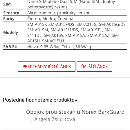
Nano-SIM alebo Dual SIM (Nano-SIM, duálny
SIM
pohotovostný režim)
Senzory
Akcelerometer, proximity senzor
Farby
Čierna, Modrá, Červená
SM-A015F, SM-A015F/DS, SM-A015G, SM-A015G/DS,
SM-A015M, SM-A015M/DS, SM-A015T1, SM-
Modely
S111DL, SM-A015V, SM-A015A, SM-A015AZ, SM-
A015U, SM-A015U1
SAR EU
Hlava: 0,35 W/kg; Telo: 1,56 W/kg
PREDCHÁDZAJÚCI ČLÁNOK
ĎALŠÍ ČLÁNOK
Z
á
p
ä
Posledné hodnotenie produktov
t
Obojok proti štekaniu Norex BarkGuard
i
e
Angela Zsibritová
|
Hodnotenie produktu je 5 z 5 hviezdičiek.