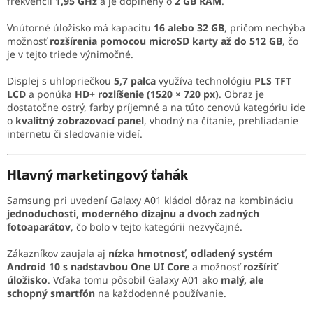
frekvencii
1,95 GHz
a je doplnený o
2 GB RAM
.
Vnútorné úložisko má kapacitu
16 alebo 32 GB
, pričom nechýba
možnosť
rozšírenia pomocou microSD karty až do 512 GB
, čo
je v tejto triede výnimočné.
Displej s uhlopriečkou
5,7 palca
využíva technológiu
PLS TFT
LCD
a ponúka
HD+ rozlíšenie (1520 × 720 px)
. Obraz je
dostatočne ostrý, farby príjemné a na túto cenovú kategóriu ide
o
kvalitný zobrazovací panel
, vhodný na čítanie, prehliadanie
internetu či sledovanie videí.
Hlavný marketingový ťahák
Samsung pri uvedení Galaxy A01 kládol dôraz na kombináciu
jednoduchosti, moderného dizajnu a dvoch zadných
fotoaparátov
, čo bolo v tejto kategórii nezvyčajné.
Zákazníkov zaujala aj
nízka hmotnosť
,
odladený systém
Android 10 s nadstavbou One UI Core
a možnosť
rozšíriť
úložisko
. Vďaka tomu pôsobil Galaxy A01 ako
malý, ale
schopný smartfón
na každodenné používanie.