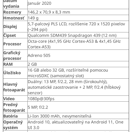
Dátum
Január 2020
vydania
Rozmery
146,2 x 70,9 x 8,3 mm
Hmotnosť
149 g
5,7-palcový PLS LCD, rozlíšenie 720 x 1520 pixelov
Displej
(~294 ppi)
Čipset
Qualcomm SDM439 Snapdragon 439 (12 nm)
Octa-core (4x1,95 GHz Cortex-A53 & 4x1,45 GHz
Procesor
Cortex-A53)
Grafický
Adreno 505
procesor
RAM
2 GB
16 GB alebo 32 GB, rozšíriteľné pomocou
Úložisko
microSDXC (samostatný slot)
Duálny: 13 MP, f/2.2, 28 mm (širokouhlý),
Hlavný
automatické zaostrovanie + 2 MP, f/2.4 (hĺbkový
fotoaparát
senzor)
Video
1080p@30fps
Predný
5 MP, f/2.2
fotoaparát
Batéria
Li-Ion 3000 mAh, nevymeniteľná
Operačný
Android 10, aktualizovateľný na Android 11, One
systém
UI 3.0