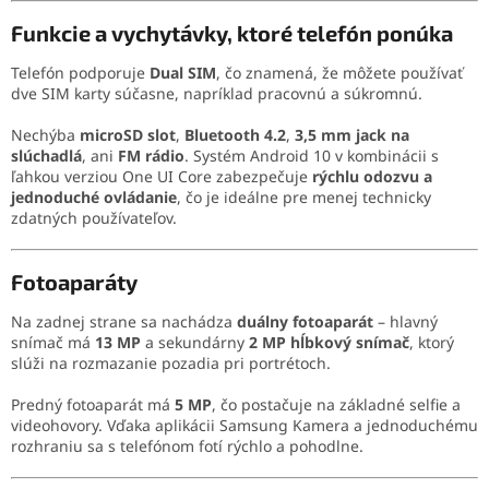
Funkcie a vychytávky, ktoré telefón ponúka
Telefón podporuje
Dual SIM
, čo znamená, že môžete používať
dve SIM karty súčasne, napríklad pracovnú a súkromnú.
Nechýba
microSD slot
,
Bluetooth 4.2
,
3,5 mm jack na
slúchadlá
, ani
FM rádio
. Systém Android 10 v kombinácii s
ľahkou verziou One UI Core zabezpečuje
rýchlu odozvu a
jednoduché ovládanie
, čo je ideálne pre menej technicky
zdatných používateľov.
Fotoaparáty
Na zadnej strane sa nachádza
duálny fotoaparát
– hlavný
snímač má
13 MP
a sekundárny
2 MP hĺbkový snímač
, ktorý
slúži na rozmazanie pozadia pri portrétoch.
Predný fotoaparát má
5 MP
, čo postačuje na základné selfie a
videohovory. Vďaka aplikácii Samsung Kamera a jednoduchému
rozhraniu sa s telefónom fotí rýchlo a pohodlne.