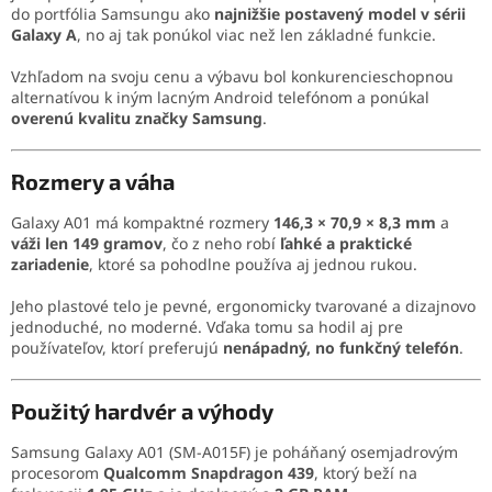
do portfólia Samsungu ako
najnižšie postavený model v sérii
Galaxy A
, no aj tak ponúkol viac než len základné funkcie.
Vzhľadom na svoju cenu a výbavu bol konkurencieschopnou
alternatívou k iným lacným Android telefónom a ponúkal
overenú kvalitu značky Samsung
.
Rozmery a váha
Galaxy A01 má kompaktné rozmery
146,3 × 70,9 × 8,3 mm
a
váži len 149 gramov
, čo z neho robí
ľahké a praktické
zariadenie
, ktoré sa pohodlne používa aj jednou rukou.
Jeho plastové telo je pevné, ergonomicky tvarované a dizajnovo
jednoduché, no moderné. Vďaka tomu sa hodil aj pre
používateľov, ktorí preferujú
nenápadný, no funkčný telefón
.
Použitý hardvér a výhody
Samsung Galaxy A01 (SM-A015F) je poháňaný osemjadrovým
procesorom
Qualcomm Snapdragon 439
, ktorý beží na