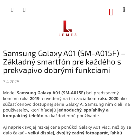
Prejsť
na
NÁKUP
obsah
KOŠÍK
Samsung Galaxy A01 (SM-A015F) –
Základný smartfón pre každého s
prekvapivo dobrými funkciami
3.4.2025
Model
Samsung Galaxy A01 (SM-A015F)
bol predstavený
koncom roka
2019
a uvedený na trh začiatkom
roku 2020
ako
súčasť cenovo dostupnej série Galaxy A. Samsung ním cielil na
používateľov, ktorí hľadajú
jednoduchý, spoľahlivý a
kompaktný telefón
na každodenné používanie.
Aj napriek svojej nízkej cene ponúkol Galaxy A01 viac, než by sa
dalo čakať –
veľký displej, dvojitý zadný fotoaparát, ľahkú