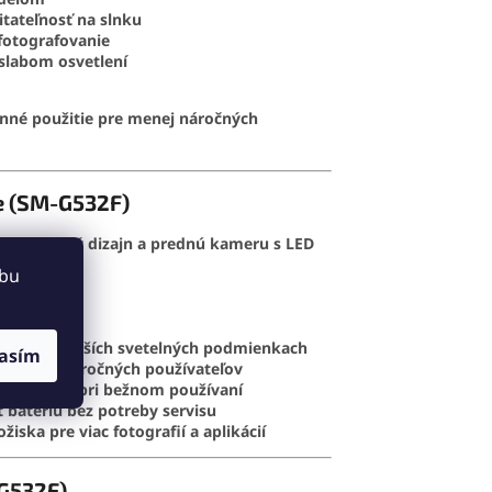
itateľnosť na slnku
fotografovanie
v slabom osvetlení
nné použitie pre menej náročných
e (SM-G532F)
 praktický dizajn a prednú kameru s LED
ebu
rafie aj v horších svetelných podmienkach
asím
re menej náročných používateľov
 odolnosť pri bežnom používaní
batériu bez potreby servisu
ožiska pre viac fotografií a aplikácií
-G532F)