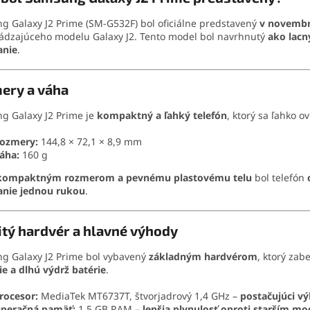
 Galaxy J2 Prime (SM-G532F) bol oficiálne predstavený
v novembr
ádzajúceho modelu Galaxy J2. Tento model bol navrhnutý
ako lacn
anie
.
ery a váha
g Galaxy J2 Prime je
kompaktný a ľahký telefón
, ktorý sa ľahko o
ozmery:
144,8 × 72,1 × 8,9 mm
áha:
160 g
kompaktným rozmerom a pevnému plastovému telu
bol telefón
anie jednou rukou
.
tý hardvér a hlavné výhody
g Galaxy J2 Prime bol vybavený
základným hardvérom
, ktorý za
ie a dlhú výdrž batérie
.
rocesor:
MediaTek MT6737T, štvorjadrový 1,4 GHz –
postačujúci v
peračná pamäť:
1,5 GB RAM –
lepšia plynulosť oproti starším m