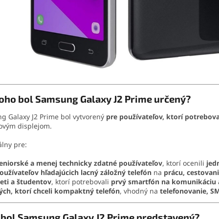
oho bol Samsung Galaxy J2 Prime určený?
g Galaxy J2 Prime bol vytvorený
pre používateľov, ktorí potrebo
ovým displejom.
álny pre:
eniorské a menej technicky zdatné používateľov
, ktorí ocenili
jed
oužívateľov hľadajúcich lacný záložný telefón
na
prácu, cestovan
eti a študentov
, ktorí potrebovali
prvý smartfón na komunikáciu 
ých, ktorí chceli kompaktný telefón
, vhodný na
telefonovanie, SM
 bol Samsung Galaxy J2 Prime predstavený?