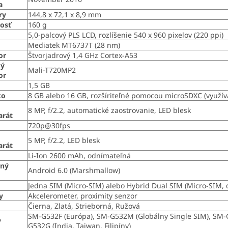
a
ry
144,8 x 72,1 x 8,9 mm
osť
160 g
5,0-palcový PLS LCD, rozlíšenie 540 x 960 pixelov (220 ppi)
Mediatek MT6737T (28 nm)
or
Štvorjadrový 1,4 GHz Cortex-A53
ký
Mali-T720MP2
or
1,5 GB
ko
8 GB alebo 16 GB, rozšíriteľné pomocou microSDXC (využív
8 MP, f/2.2, automatické zaostrovanie, LED blesk
arát
720p@30fps
5 MP, f/2.2, LED blesk
arát
Li-Ion 2600 mAh, odnímateľná
čný
Android 6.0 (Marshmallow)
m
Jedna SIM (Micro-SIM) alebo Hybrid Dual SIM (Micro-SIM, 
y
Akcelerometer, proximity senzor
Čierna, Zlatá, Strieborná, Ružová
SM-G532F (Európa), SM-G532M (Globálny Single SIM), SM-G
y
G532G (India, Taiwan, Filipíny)