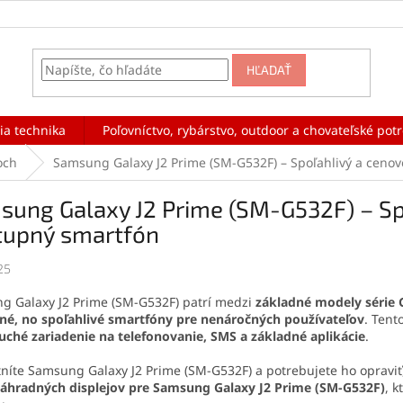
HĽADAŤ
ia technika
Poľovníctvo, rybárstvo, outdoor a chovateľské pot
och
Samsung Galaxy J2 Prime (SM-G532F) – Spoľahlivý a ceno
sung Galaxy J2 Prime (SM-G532F) – Sp
tupný smartfón
25
g Galaxy J2 Prime (SM-G532F) patrí medzi
základné modely série 
né, no spoľahlivé smartfóny pre nenáročných používateľov
. Tent
ché zariadenie na telefonovanie, SMS a základné aplikácie
.
tníte Samsung Galaxy J2 Prime (SM-G532F) a potrebujete ho opravi
áhradných displejov pre Samsung Galaxy J2 Prime (SM-G532F)
, 