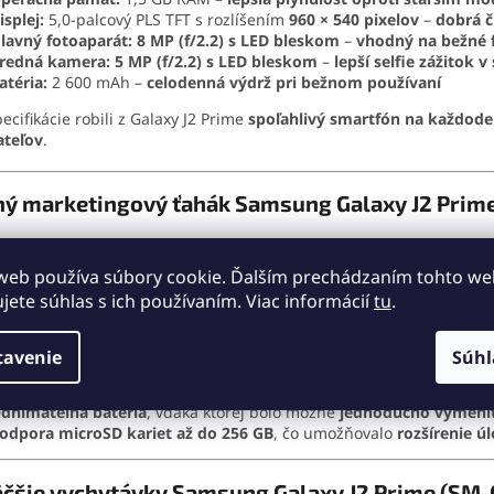
isplej:
5,0-palcový PLS TFT s rozlíšením
960 × 540 pixelov
–
dobrá č
lavný fotoaparát:
8 MP (f/2.2) s LED bleskom
–
vhodný na bežné 
redná kamera:
5 MP (f/2.2) s LED bleskom
–
lepší selfie zážitok 
atéria:
2 600 mAh –
celodenná výdrž pri bežnom používaní
pecifikácie robili z Galaxy J2 Prime
spoľahlivý smartfón na každode
ateľov
.
ný marketingový ťahák Samsung Galaxy J2 Prim
 pri uvedení Galaxy J2 Prime na trh zdôraznil
cenovú dostupnosť,
om
.
web používa súbory cookie. Ďalším prechádzaním tohto w
ujete súhlas s ich používaním. Viac informácií
tu
.
 marketingové argumenty boli:
redná kamera s LED bleskom
, ktorá umožnila
lepšie selfie fotog
tavenie
Súhl
enová dostupnosť
, ktorá robila z Galaxy J2 Prime
ideálnu voľbu p
ompaktné rozmery a pevné plastové telo
, ktoré zaručovalo
dobrú
dnímateľná batéria
, vďaka ktorej bolo možné
jednoducho vymeniť 
odpora microSD kariet až do 256 GB
, čo umožňovalo
rozšírenie úl
äčšie vychytávky Samsung Galaxy J2 Prime (SM