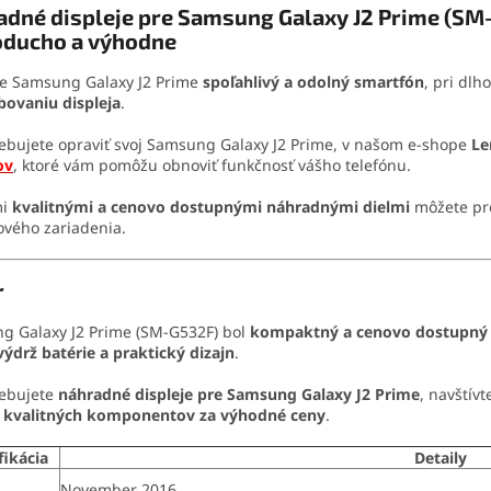
dné displeje pre Samsung Galaxy J2 Prime (SM-
oducho a výhodne
je Samsung Galaxy J2 Prime
spoľahlivý a odolný smartfón
, pri dl
bovaniu displeja
.
ebujete opraviť svoj Samsung Galaxy J2 Prime, v našom e-shope
Le
ov
, ktoré vám pomôžu obnoviť funkčnosť vášho telefónu.
mi
kvalitnými a cenovo dostupnými náhradnými dielmi
môžete pre
ového zariadenia.
r
g Galaxy J2 Prime (SM-G532F) bol
kompaktný a cenovo dostupný
ýdrž batérie a praktický dizajn
.
rebujete
náhradné displeje pre Samsung Galaxy J2 Prime
, navštív
y
kvalitných komponentov za výhodné ceny
.
fikácia
Detaily
November 2016