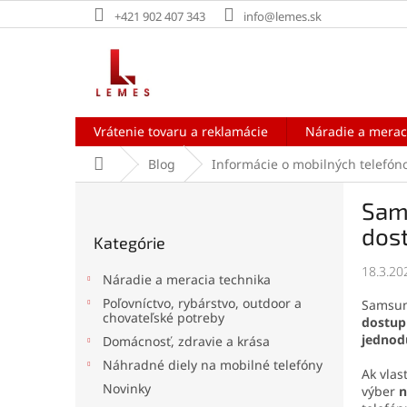
Prejsť
+421 902 407 343
info@lemes.sk
na
obsah
Vrátenie tovaru a reklamácie
Náradie a merac
Domov
Blog
Informácie o mobilných telefón
B
Sam
o
Preskočiť
č
dos
Kategórie
kategórie
n
ý
18.3.20
Náradie a meracia technika
p
Poľovníctvo, rybárstvo, outdoor a
​Samsun
a
chovateľské potreby
dostup
n
jednodu
Domácnosť, zdravie a krása
e
Náhradné diely na mobilné telefóny
l
Ak vlas
Novinky
výber
n