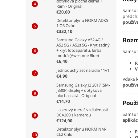
dotyková plocha čierna +
Rám - Originál
Samsung
€20,60
predch
Detektor plynu NORM ADKS-
použív
1 O3 Ozón
€332,10
Rozm
Samsung Galaxy A52 4G /
A52 5G / A52s 5G - Kryt zadný
+ kryt fotoaparátu, farba
Samsun
modrá (Awesome Blue)
€6,40
R
V
Jednoduchý set náradia 11v1
€4,90
Vďaka
použív
Samsung Galaxy J3 2017 (SM-
J330F) displej + dotyková
plocha zlatá - Originál
€14,70
Použi
Laserový merač vzdialenosti
Samsun
DCA200 s kamerou
aplikác
€124,90
Detektor plynu NORM NM-
P
CL2 Chlór
O