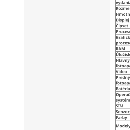
vydani
Rozme
Hmotn
Displej
Čipset
Proces
Grafic
proces
RAM
Úložis
Hlavný
fotoap
Video
Predný
fotoap
Batéria
Opera
systé
SIM
Senzor
Farby
Model