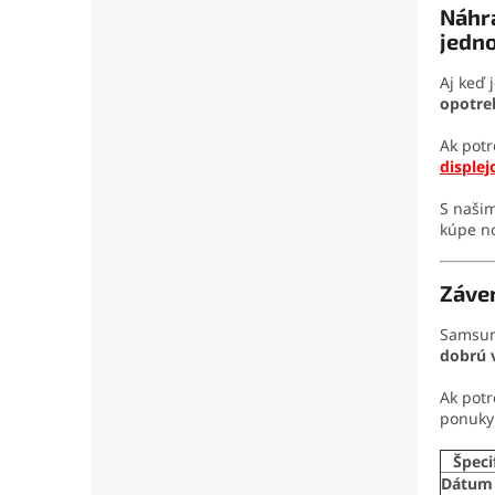
Náhra
jedn
Aj keď 
opotre
Ak potr
displej
S naši
kúpe n
Záve
Samsun
dobrú v
Ak pot
ponuk
Špeci
Dátum