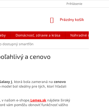
Prihlásenie
NÁKUPNÝ
Prázdny košík
KOŠÍK
reby
Domácnosť, zdravie a krása
Náhradné diely na mobi
vo dostupný smartfón
oľahlivý a cenovo
Galaxy J
, ktorá bola zameraná na
cenovo
o model bol ideálny pre tých, ktorí hľadali
ť, v našom e-shope
Lemes.sk
nájdete široký
ktoré vám pomôžu obnoviť funkčnosť vášho