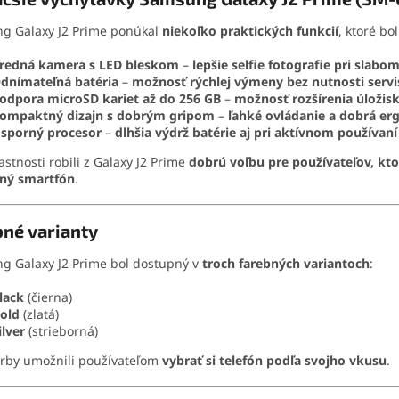
g Galaxy J2 Prime ponúkal
niekoľko praktických funkcií
, ktoré bo
redná kamera s LED bleskom
–
lepšie selfie fotografie pri slabo
dnímateľná batéria
–
možnosť rýchlej výmeny bez nutnosti servi
odpora microSD kariet až do 256 GB
–
možnosť rozšírenia úložisk
ompaktný dizajn s dobrým gripom
–
ľahké ovládanie a dobrá e
sporný procesor
–
dlhšia výdrž batérie aj pri aktívnom používaní
lastnosti robili z Galaxy J2 Prime
dobrú voľbu pre používateľov, kt
ný smartfón
.
né varianty
g Galaxy J2 Prime bol dostupný v
troch farebných variantoch
:
lack
(čierna)
old
(zlatá)
ilver
(strieborná)
arby umožnili používateľom
vybrať si telefón podľa svojho vkusu
.