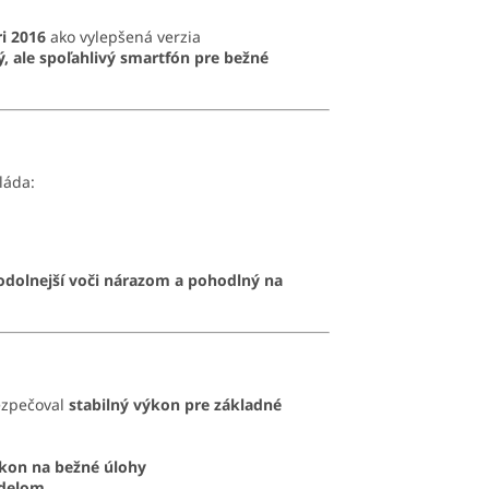
i 2016
ako vylepšená verzia
ý, ale spoľahlivý smartfón pre bežné
vláda:
odolnejší voči nárazom a pohodlný na
bezpečoval
stabilný výkon pre základné
ýkon na bežné úlohy
odelom