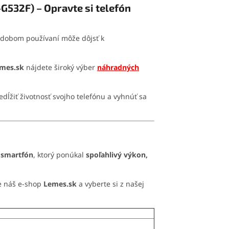
G532F) – Opravte si telefón
hodobom používaní môže dôjsť k
mes.sk
nájdete široký výber
náhradných
dĺžiť životnosť svojho telefónu a vyhnúť sa
 smartfón
, ktorý ponúkal
spoľahlivý výkon,
te náš e-shop
Lemes.sk
a vyberte si z našej