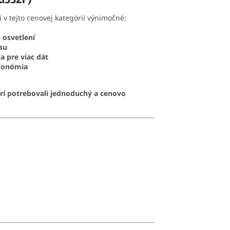
li v tejto cenovej kategórii výnimočné:
m osvetlení
su
a pre viac dát
rgonómia
orí potrebovali jednoduchý a cenovo