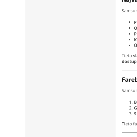
Samsun
P
O
P
K
Ú
Tieto v
dostup
Fareb
Samsun
B
G
S
Tieto f