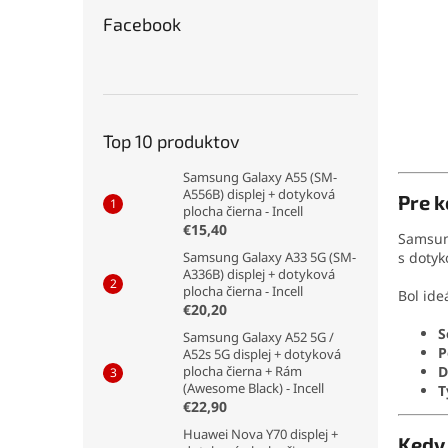
Facebook
Top 10 produktov
Samsung Galaxy A55 (SM-
A556B) displej + dotyková
Pre k
plocha čierna - Incell
€15,40
Samsun
Samsung Galaxy A33 5G (SM-
s dotyk
A336B) displej + dotyková
plocha čierna - Incell
Bol ide
€20,20
S
Samsung Galaxy A52 5G /
P
A52s 5G displej + dotyková
plocha čierna + Rám
D
(Awesome Black) - Incell
T
€22,90
Huawei Nova Y70 displej +
Kedy