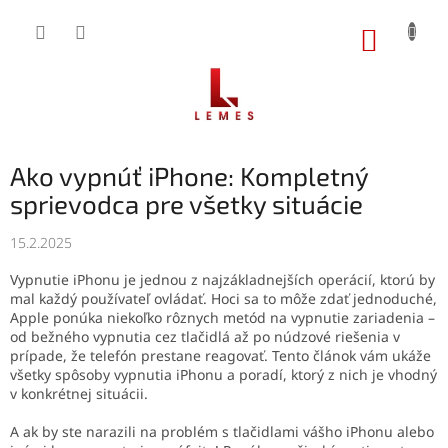
Prejsť
na
NÁKUP
obsah
KOŠÍK
Ako vypnúť iPhone: Kompletný
sprievodca pre všetky situácie
15.2.2025
Vypnutie iPhonu je jednou z najzákladnejších operácií, ktorú by
mal každý používateľ ovládať. Hoci sa to môže zdať jednoduché,
Apple ponúka niekoľko rôznych metód na vypnutie zariadenia –
od bežného vypnutia cez tlačidlá až po núdzové riešenia v
prípade, že telefón prestane reagovať. Tento článok vám ukáže
všetky spôsoby vypnutia iPhonu a poradí, ktorý z nich je vhodný
v konkrétnej situácii.
A ak by ste narazili na problém s tlačidlami vášho iPhonu alebo