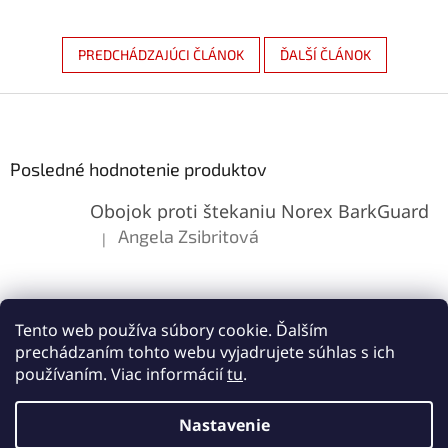
PREDCHÁDZAJÚCI ČLÁNOK
ĎALŠÍ ČLÁNOK
Z
á
p
ä
Posledné hodnotenie produktov
t
Obojok proti štekaniu Norex BarkGuard
i
e
Angela Zsibritová
|
Hodnotenie produktu je 5 z 5 hviezdičiek.
Tento web používa súbory cookie. Ďalším
prechádzaním tohto webu vyjadrujete súhlas s ich
používaním. Viac informácií
tu
.
Vytvoril Shoptet
Nastavenie