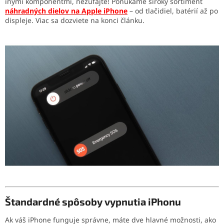
inými komponentmi, nezúfajte! Ponúkame široký sortiment
náhradných dielov na Apple iPhone
– od tlačidiel, batérií až po
displeje. Viac sa dozviete na konci článku.
Štandardné spôsoby vypnutia iPhonu
Ak váš iPhone funguje správne, máte dve hlavné možnosti, ako