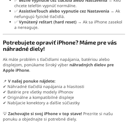
✅
Bežné vypnutie cez tlačidlá alebo Nastavenia
→ Keď
chcete telefón vypnúť normálne.
✅
AssistiveTouch alebo vypnutie cez Nastavenia
→ Ak
nefungujú fyzické tlačidlá.
✅
Vynútený reštart (hard reset)
→ Ak sa iPhone zasekol
a nereaguje.
Potrebujete opraviť iPhone? Máme pre vás
náhradné diely!
Ak máte problém s tlačidlami napájania, batériou alebo
displejom, ponúkame široký výber
náhradných dielov pre
Apple iPhone
.
📌
V našej ponuke nájdete:
✔ Náhradné tlačidlá napájania a hlasitosti
✔ Batérie pre všetky modely iPhonov
✔ Originálne a kompatibilné displeje
✔ Nabíjacie konektory a ďalšie súčiastky
💡
Zachovajte si svoj iPhone v top stave!
Prezrite si našu
ponuku a objednajte si potrebné diely.