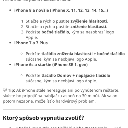
iPhone 8 a novšie (iPhone X, 11, 12, 13, 14, 15...)
Stlačte a rýchlo pustite
zvýšenie hlasitosti
.
Stlačte a rýchlo pustite
zniženie hlasitosti
.
Podržte
bočné tlačidlo
, kým sa nezobrazí logo
Apple.
iPhone 7 a 7 Plus
Podržte
tlačidlo zníženia hlasitosti + bočné tlačidlo
súčasne, kým sa neobjaví logo Apple.
iPhone 6s a staršie (iPhone SE 1. gen)
Podržte
tlačidlo Domov + napájacie tlačidlo
súčasne, kým sa neobjaví logo Apple.
💡
Tip:
Ak iPhone stále nereaguje ani po vynútenom reštarte,
skúste ho pripojiť na nabíjačku aspoň na 30 minút. Ak sa ani
potom nezapne, môže ísť o hardvérový problém.
Ktorý spôsob vypnutia zvoliť?