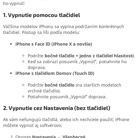
ho vypnúť:
1. Vypnutie pomocou tlačidiel
Väčšina modelov iPhonu sa vypína podržaním konkrétnych
tlačidiel. Postup sa líši podľa modelu:
iPhone s Face ID (iPhone X a novšie)
Podržte
bočné tlačidlo + jedno z tlačidiel hlasitosti
.
Keď sa zobrazí posuvník „Vypnúť“, potiahnite ho
doprava.
iPhone s tlačidlom Domov (Touch ID)
Podržte
bočné tlačidlo
(na starších modeloch
vrchné tlačidlo).
Potiahnite posuvník „Vypnúť“ doprava.
2. Vypnutie cez Nastavenia (bez tlačidiel)
Ak vám nefungujú tlačidlá, alebo ich nechcete použiť, iPhone
môžete vypnúť aj softvérovo:
Otvorte
Nastavenia
→
Všeobecné
.