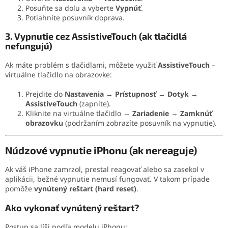
Posuňte sa dolu a vyberte
Vypnúť
.
Potiahnite posuvník doprava.
3. Vypnutie cez AssistiveTouch (ak tlačidlá
nefungujú)
Ak máte problém s tlačidlami, môžete využiť
AssistiveTouch
–
virtuálne tlačidlo na obrazovke:
Prejdite do
Nastavenia
→
Prístupnosť
→
Dotyk
→
AssistiveTouch
(zapnite).
Kliknite na virtuálne tlačidlo →
Zariadenie
→
Zamknúť
obrazovku
(podržaním zobrazíte posuvník na vypnutie).
Núdzové vypnutie iPhonu (ak nereaguje)
Ak váš iPhone zamrzol, prestal reagovať alebo sa zasekol v
aplikácii, bežné vypnutie nemusí fungovať. V takom prípade
pomôže
vynútený reštart (hard reset)
.
Ako vykonať vynútený reštart?
Postup sa líši podľa modelu iPhonu: