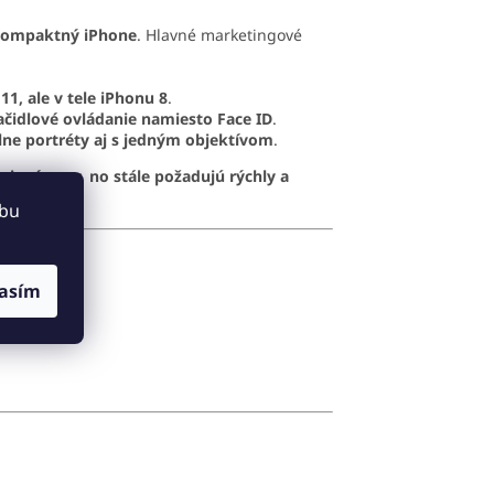
 kompaktný iPhone
. Hlavné marketingové
1, ale v tele iPhonu 8
.
lačidlové ovládanie namiesto Face ID
.
lne portréty aj s jedným objektívom
.
émiové ceny, no stále požadujú rýchly a
ebu
asím
jačkami.