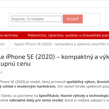
HĽADAŤ
ia technika
Poľovníctvo, rybárstvo, outdoor a chovateľské pot
och
Apple iPhone SE (2020) – kompaktný a výkonný smartfón 
le iPhone SE (2020) – kompaktný a vý
tupnú cenu
25
Phone SE (2020) je model, ktorý priniesol
spoľahlivý výkon, ikonic
ký vzhľad s moderným hardvérom
, čím oslovil široké spektrum pou
o článku sa pozrieme na
špecifikácie, hlavné výhody a technologic
avíme
náhradné diely pre tento model
, ktoré si môžete zakúpiť v