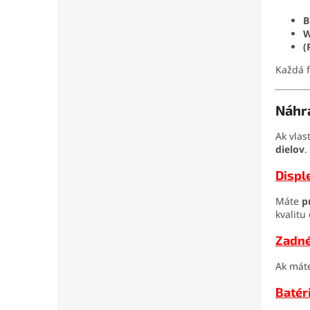
B
W
(
Každá 
Náhra
Ak vlas
dielov
.
Displ
Máte
p
kvalitu
Zadné
Ak mát
Batér