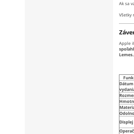
Ak sa 
Všetky
Záve
Apple i
spoľah
Lemes.
Funk
Dátum
vydani
Rozme
Hmotn
Materi
Odolno
Displej
Opera