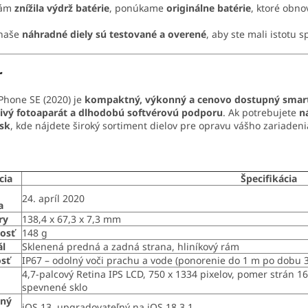
vám
znížila výdrž batérie
, ponúkame
originálne batérie
, ktoré obno
 naše
náhradné diely sú testované a overené
, aby ste mali istotu s
r
Phone SE (2020) je
kompaktný, výkonný a cenovo dostupný smar
livý fotoaparát a dlhodobú softvérovú podporu
. Ak potrebujete
n
sk
, kde nájdete široký sortiment dielov pre opravu vášho zariadeni
cia
Špecifikácia
24. apríl 2020
a
ry
138,4 x 67,3 x 7,3 mm
osť
148 g
ál
Sklenená predná a zadná strana, hliníkový rám
sť
IP67 – odolný voči prachu a vode (ponorenie do 1 m po dobu 
4,7-palcový Retina IPS LCD, 750 x 1334 pixelov, pomer strán 1
spevnené sklo
čný
iOS 13, upgradovateľný na iOS 18.3.1