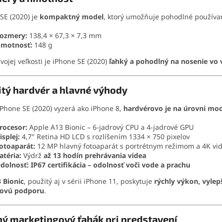
SE (2020) je
kompaktný model
, ktorý umožňuje pohodlné používan
ozmery:
138,4 × 67,3 × 7,3 mm
motnosť:
148 g
vojej veľkosti je iPhone SE (2020)
ľahký a pohodlný na nosenie vo 
tý hardvér a hlavné výhody
iPhone SE (2020) vyzerá ako iPhone 8,
hardvérovo je na úrovni mo
rocesor:
Apple A13 Bionic – 6-jadrový CPU a 4-jadrové GPU
isplej:
4,7" Retina HD LCD s rozlíšením 1334 × 750 pixelov
otoaparát:
12 MP hlavný fotoaparát s portrétnym režimom a 4K v
atéria:
Výdrž
až 13 hodín prehrávania videa
dolnosť:
IP67 certifikácia – odolnosť voči vode a prachu
 Bionic
, použitý aj v sérii iPhone 11, poskytuje
rýchly výkon, vylep
rovú podporu
.
ý marketingový ťahák pri predstavení