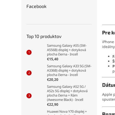
Facebook
Pre k
Top 10 produktov
iPhone 
Samsung Galaxy A55 (SM-
ideálny
A556B) displej + dotyková
plocha čierna - Incell
F
€15,40
Š
Samsung Galaxy A33 5G (SM-
P
A336B) displej + dotyková
p
plocha čierna - Incell
€20,20
Dátu
Samsung Galaxy A52 5G /
A52s 5G displej + dotyková
Apple p
plocha čierna + Rám
spuste
(Awesome Black) - Incell
€22,90
Huawei Nova Y70 displej +
Rozm