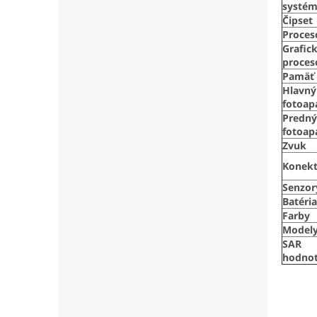
systé
Čipset
Proces
Grafic
proces
Pamäť
Hlavný
fotoap
Predný
fotoap
Zvuk
Konekt
Senzor
Batéria
Farby
Model
SAR
hodno