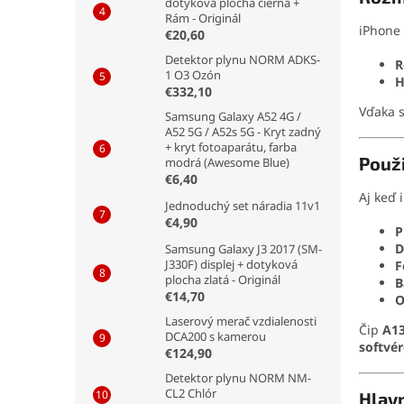
dotyková plocha čierna +
Rám - Originál
iPhone 
€20,60
Detektor plynu NORM ADKS-
R
1 O3 Ozón
H
€332,10
Vďaka s
Samsung Galaxy A52 4G /
A52 5G / A52s 5G - Kryt zadný
+ kryt fotoaparátu, farba
Použi
modrá (Awesome Blue)
€6,40
Aj keď 
Jednoduchý set náradia 11v1
€4,90
P
D
Samsung Galaxy J3 2017 (SM-
J330F) displej + dotyková
F
plocha zlatá - Originál
B
€14,70
O
Laserový merač vzdialenosti
Čip
A13
DCA200 s kamerou
softvé
€124,90
Detektor plynu NORM NM-
CL2 Chlór
Hlavn