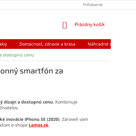
Prihlásenie
NÁKUPNÝ
Prázdny košík
KOŠÍK
reby
Domácnosť, zdravie a krása
Náhradné diely na mobi
za dostupnú cenu
konný smartfón za
ký dizajn a dostupnú cenu
. Kombinuje
žívateľov.
ké inovácie iPhonu SE (2020)
. Zároveň vám
 našom e-shope
Lemes.sk
.