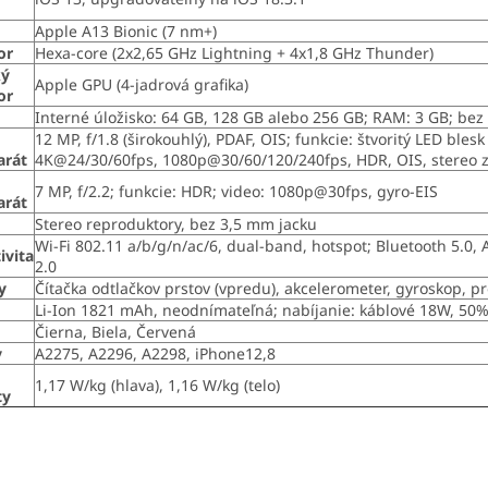
m
Apple A13 Bionic (7 nm+)
or
Hexa-core (2x2,65 GHz Lightning + 4x1,8 GHz Thunder)
ký
Apple GPU (4-jadrová grafika)
or
Interné úložisko: 64 GB, 128 GB alebo 256 GB; RAM: 3 GB; be
12 MP, f/1.8 (širokouhlý), PDAF, OIS; funkcie: štvoritý LED bl
arát
4K@24/30/60fps, 1080p@30/60/120/240fps, HDR, OIS, stereo 
7 MP, f/2.2; funkcie: HDR; video: 1080p@30fps, gyro-EIS
arát
Stereo reproduktory, bez 3,5 mm jacku
Wi-Fi 802.11 a/b/g/n/ac/6, dual-band, hotspot; Bluetooth 5.0,
ivita
2.0
y
Čítačka odtlačkov prstov (vpredu), akcelerometer, gyroskop, 
Li-Ion 1821 mAh, neodnímateľná; nabíjanie: káblové 18W, 50%
Čierna, Biela, Červená
y
A2275, A2296, A2298, iPhone12,8
1,17 W/kg (hlava), 1,16 W/kg (telo)
ty