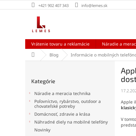
Prejsť
+421 902 407 343
info@lemes.sk
na
obsah
Vrátenie tovaru a reklamácie
Náradie a merac
Domov
Blog
Informácie o mobilných telefón
B
App
o
Preskočiť
č
dos
Kategórie
kategórie
n
ý
17.2.20
Náradie a meracia technika
p
Poľovníctvo, rybárstvo, outdoor a
Apple i
a
chovateľské potreby
klasic
n
Domácnosť, zdravie a krása
e
V tomt
Náhradné diely na mobilné telefóny
l
predst
Novinky