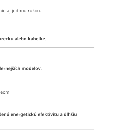
ie aj jednou rukou.
vrecku alebo kabelke
.
dernejších modelov
.
ideom
šenú energetickú efektivitu a dlhšiu