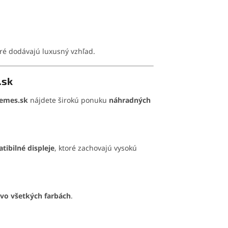
oré dodávajú luxusný vzhľad.
.sk
emes.sk
nájdete širokú ponuku
náhradných
tibilné displeje
, ktoré zachovajú vysokú
 vo všetkých farbách
.