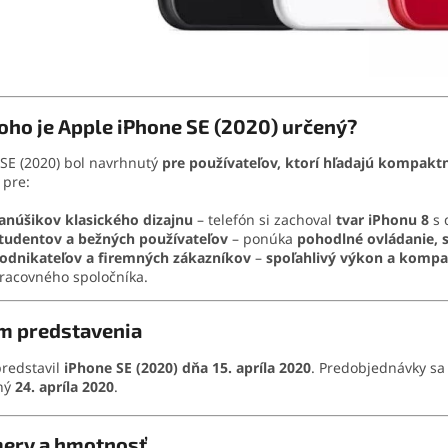
oho je Apple iPhone SE (2020) určený?
SE (2020) bol navrhnutý
pre používateľov, ktorí hľadajú kompak
 pre:
anúšikov klasického dizajnu
– telefón si zachoval
tvar iPhonu 8
s 
tudentov a bežných používateľov
– ponúka
pohodlné ovládanie, s
odnikateľov a firemných zákazníkov
–
spoľahlivý výkon a kompa
racovného spoločníka.
m predstavenia
redstavil
iPhone SE (2020) dňa 15. apríla 2020
. Predobjednávky sa
ný
24. apríla 2020
.
ery a hmotnosť