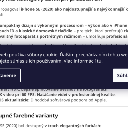
propagoval
iPhone SE (2020) ako najdostupnejší a najvýkonnejší
li:
ompaktný dizajn s výkonným procesorom
–
výkon ako v iPhone 1
ouch ID a klasické domovské tlačidlo
– pre tých, ktorí preferujú
t
valitný fotoaparát s portrétnym režimom
– umožňuje
profesioná
chcel týmto modelom
osloviť používateľov, ktorí nechcú platiť pr
livý iPhone
.
web používa súbory cookie. Ďalším prechádzaním tohto w
ujete súhlas s ich používaním. Viac informácií
tu
.
vé funkcie a vychytávky
tavenie
Súhl
odpora bezdrôtového nabíjania:
Kompatibilný so všetkými Qi nabí
ouch ID:
Rýchle a bezpečné odomykanie odtlačkom prsta
.
mart HDR:
Lepšie spracovanie detailov na fotografiách
.
K video pri 60 FPS:
Natáčanie videí v profesionálnej kvalite
.
OS aktualizácie:
Dlhodobá softvérová podpora od Apple.
upné farebné varianty
SE (2020) bol dostupný
v troch elegantných farbách
: