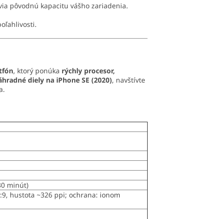
via pôvodnú kapacitu vášho zariadenia.
poľahlivosti.
tfón
, ktorý ponúka
rýchly procesor,
áhradné diely na iPhone SE (2020)
, navštívte
a.
30 minút)
6:9, hustota ~326 ppi; ochrana: ionom