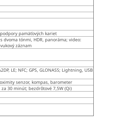
z podpory pamäťových kariet
esk s dvoma tónmi, HDR, panoráma; video:
zvukový záznam
 A2DP, LE; NFC; GPS, GLONASS; Lightning, USB
proximity senzor, kompas, barometer
 za 30 minút; bezdrôtové 7,5W (Qi)