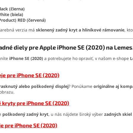
lack (čierna)
hite (biela)
Product) RED (červená)
farebná verzia má
sklenený zadný kryt a hliníkové rámovanie
, kt
dné diely pre Apple iPhone SE (2020) na Lemes
tníte
iPhone SE (2020)
a potrebujete ho opraviť, v našom e-shope
L
eje pre iPhone SE (2020)
rasknutý alebo poškodený displej
? Ponúkame
originálne aj kompa
 obrazu.
 kryty pre iPhone SE (2020)
e
poškodený zadný kryt
, u nás nájdete široký výber
zadných skiel
ie pre iPhone SE (2020)