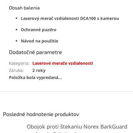
Obsah balenia
Laserový merač vzdialenosti DCA100 s kamerou
Ochranné puzdro
Návod na použitie
Dodatočné parametre
Kategória
:
Laserové merače vzdialenosti
Záruka
:
2 roky
Položka bola vypredaná…
Z
á
p
ä
Posledné hodnotenie produktov
t
Obojok proti štekaniu Norex BarkGuard
i