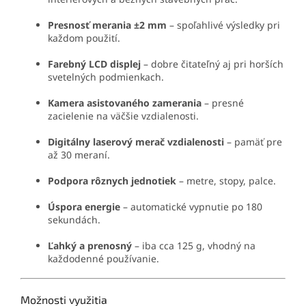
Presnosť merania ±2 mm
– spoľahlivé výsledky pri
každom použití.
Farebný LCD displej
– dobre čitateľný aj pri horších
svetelných podmienkach.
Kamera asistovaného zamerania
– presné
zacielenie na väčšie vzdialenosti.
Digitálny laserový merač vzdialenosti
– pamäť pre
až 30 meraní.
Podpora rôznych jednotiek
– metre, stopy, palce.
Úspora energie
– automatické vypnutie po 180
sekundách.
Ľahký a prenosný
– iba cca 125 g, vhodný na
každodenné používanie.
Možnosti využitia