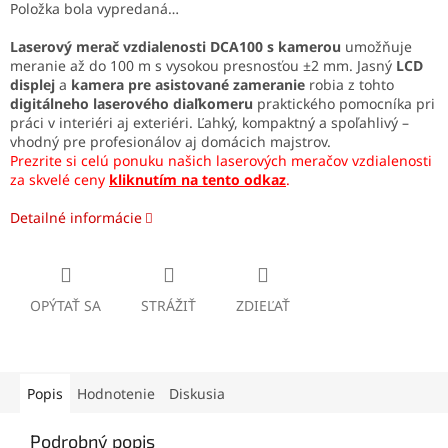
Položka bola vypredaná…
Laserový merač vzdialenosti DCA100 s kamerou
umožňuje
meranie až do 100 m s vysokou presnosťou ±2 mm. Jasný
LCD
displej
a
kamera pre asistované zameranie
robia z tohto
digitálneho laserového diaľkomeru
praktického pomocníka pri
práci v interiéri aj exteriéri. Ľahký, kompaktný a spoľahlivý –
vhodný pre profesionálov aj domácich majstrov.
Prezrite si celú ponuku našich laserových meračov vzdialenosti
za skvelé ceny
kliknutím na tento odkaz
.
Detailné informácie
OPÝTAŤ SA
STRÁŽIŤ
ZDIEĽAŤ
Popis
Hodnotenie
Diskusia
Podrobný popis