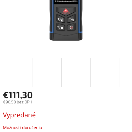
€111,30
€90,50 bez DPH
Jednotková
Vypredané
cena:
Možnosti doručenia