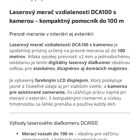
Laserový merač vzdialenosti DCA100 s
kamerou – kompaktný pomocník do 100 m
Presné meranie v interiéri aj exteriéri
Laserový merač vzdialenosti DCA100 s kamerou
je
spoľahlivý prístroj určený na presné merania až do
100
metrov
. Vďaka vysokej presnosti ±2 mm a jednoduchému
ovládaniu je tento
digitálny laserový diaľkomer
ideálnou
voľbou pre
stavbárov, dizajnérov aj domácich majstrov
.
Je vybavený
farebným LCD displejom
, ktorý poskytuje
jasné a čitateľné údaje aj pri slabšom svetle, a
kamerou
pre asistované zameranie
, čo uľahčuje prácu najmä pri
meraní v exteriéri. S kompaktnými rozmermi a nízkou
hmotnosťou sa ľahko prenáša a používa každý deň.
Výhody laserového diaľkomeru DCA100
Merací rozsah do 100 m
– ideálny pre väčšinu
interiérových a bežných stavebných prác.