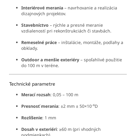
Interiérové merania
– navrhovanie a realizácia
dizajnových projektov.
Stavebníctvo
– rýchle a presné meranie
vzdialeností pri rekonštrukciách či stavbách.
Remeselné práce
– inštalácie, montáže, podlahy a
obklady.
Outdoor a menšie exteriéry
– spoľahlivé použitie
do 100 m v teréne.
Technické parametre
Merací rozsah
: 0,05 – 100 m
Presnosť merania
: ±2 mm ± 50×10⁻⁶D
Rozlíšenie
: 1 mm
Dosah v exteriéri
: ≥60 m (pri vhodných
podmienkach)