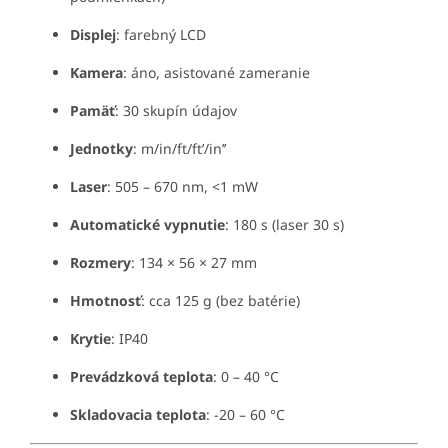
Displej
: farebný LCD
Kamera
: áno, asistované zameranie
Pamäť
: 30 skupín údajov
Jednotky
: m/in/ft/ft’/in’’
Laser
: 505 – 670 nm, <1 mW
Automatické vypnutie
: 180 s (laser 30 s)
Rozmery
: 134 × 56 × 27 mm
Hmotnosť
: cca 125 g (bez batérie)
Krytie
: IP40
Prevádzková teplota
: 0 – 40 °C
Skladovacia teplota
: -20 – 60 °C