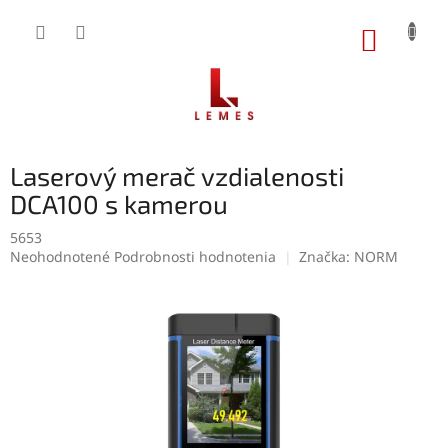
Prejsť
na
NÁKUP
obsah
KOŠÍK
Laserový merač vzdialenosti
DCA100 s kamerou
5653
Priemerné
Neohodnotené
Podrobnosti hodnotenia
Značka:
NORM
hodnotenie
produktu
je
0,0
z
5
hviezdičiek.