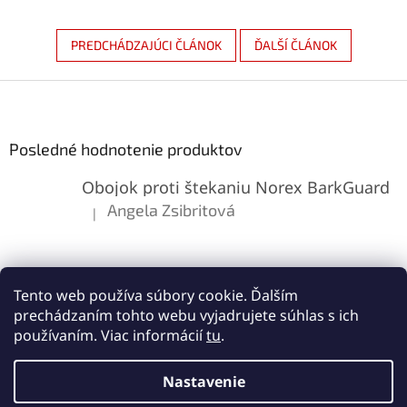
PREDCHÁDZAJÚCI ČLÁNOK
ĎALŠÍ ČLÁNOK
Z
á
p
ä
Posledné hodnotenie produktov
t
Obojok proti štekaniu Norex BarkGuard
i
e
Angela Zsibritová
|
Hodnotenie produktu je 5 z 5 hviezdičiek.
Tento web používa súbory cookie. Ďalším
prechádzaním tohto webu vyjadrujete súhlas s ich
používaním. Viac informácií
tu
.
Vytvoril Shoptet
Nastavenie