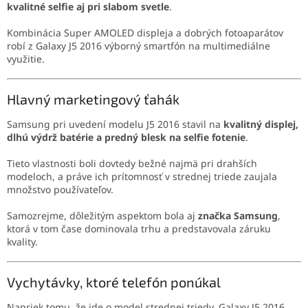
kvalitné selfie aj pri slabom svetle
.
Kombinácia Super AMOLED displeja a dobrých fotoaparátov
robí z Galaxy J5 2016 výborný smartfón na multimediálne
využitie.
Hlavný marketingový ťahák
Samsung pri uvedení modelu J5 2016 stavil na
kvalitný displej,
dlhú výdrž batérie a predný blesk na selfie fotenie
.
Tieto vlastnosti boli dovtedy bežné najmä pri drahších
modeloch, a práve ich prítomnosť v strednej triede zaujala
množstvo používateľov.
Samozrejme, dôležitým aspektom bola aj
značka Samsung
,
ktorá v tom čase dominovala trhu a predstavovala záruku
kvality.
Vychytávky, ktoré telefón ponúkal
Napriek tomu, že ide o model strednej triedy, Galaxy J5 2016