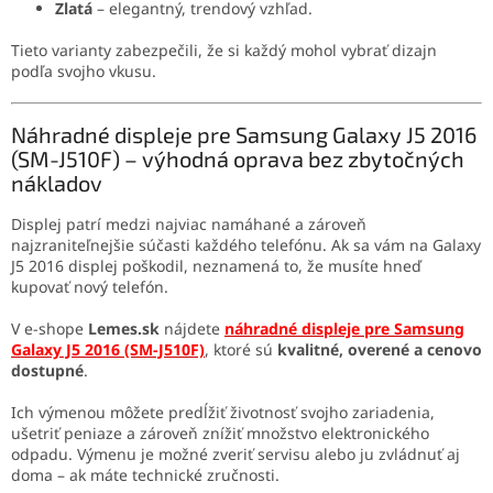
Zlatá
– elegantný, trendový vzhľad.
Tieto varianty zabezpečili, že si každý mohol vybrať dizajn
podľa svojho vkusu.
Náhradné displeje pre Samsung Galaxy J5 2016
(SM-J510F) – výhodná oprava bez zbytočných
nákladov
Displej patrí medzi najviac namáhané a zároveň
najzraniteľnejšie súčasti každého telefónu. Ak sa vám na Galaxy
J5 2016 displej poškodil, neznamená to, že musíte hneď
kupovať nový telefón.
V e-shope
Lemes.sk
nájdete
náhradné displeje pre Samsung
Galaxy J5 2016 (SM-J510F)
, ktoré sú
kvalitné, overené a cenovo
dostupné
.
Ich výmenou môžete predĺžiť životnosť svojho zariadenia,
ušetriť peniaze a zároveň znížiť množstvo elektronického
odpadu. Výmenu je možné zveriť servisu alebo ju zvládnuť aj
doma – ak máte technické zručnosti.