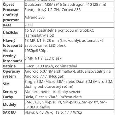
Čipset
Qualcomm MSM8916 Snapdragon 410 (28 nm)
Procesor
Štvorjadrový 1,2 GHz Cortex-A53
Grafický
Adreno 306
procesor
RAM
2 GB
16 GB, rozšíriteľné pomocou microSDXC
Úložisko
(samostatný slot)
Hlavný
13 MP, f/1.9, 28 mm (širokouhlý), automatické
fotoaparát
zaostrovanie, LED blesk
Video
1080p@30fps
Predný
5 MP, f/1.9, LED blesk
fotoaparát
Batéria
Li-Ion 3100 mAh, odnímateľná
Operačný
Android 6.0.1 (Marshmallow), aktualizovateľný na
systém
Android 7.1.1 (Nougat)
Single SIM (Micro-SIM) alebo Dual SIM (Micro-SIM,
SIM
duálny pohotovostný režim)
Senzory
Akcelerometer, proximity senzor
Farby
Biela, Čierna, Zlatá, Ružovo-zlatá
SM-J510F, SM-J510FN, SM-J510G, SM-J510Y, SM-
Modely
J510M a ďalšie
SAR EU
Hlava: 0,45 W/kg; Telo: 1,17 W/kg