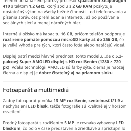
Telefón poháňa štvorjadrový procesor
Qualcomm Snapdragon
410
s taktom
1,2 GHz
, ktorý spolu s
2 GB RAM
poskytuje
dostatočný výkon na všetky bežné činnosti – od telefonovania a
písania správ, cez prehliadanie internetu, až po používanie
sociálnych sietí a menej náročných hier.
Interné úložisko má kapacitu
16 GB
, pričom telefón podporuje
rozšírenie pamäte pomocou microSD karty až do 256 GB
, čo
je veľká výhoda pre tých, ktorí často fotia alebo natáčajú videá.
Displej patrí medzi hlavné prednosti tohto modelu. Ide o
5,2-
palcový Super AMOLED displej s HD rozlíšením (1280 × 720
px)
. Vďaka technológii AMOLED sú farby sýte, čierna je naozaj
čierna a displej je
dobre čitateľný aj na priamom slnku
.
Fotoaparát a multimédiá
Zadný fotoaparát ponúka
13 MP rozlíšenie
,
svetelnosť f/1.9
a
nechýba ani
LED blesk
, takže fotografie sú kvalitné aj v horšom
osvetlení.
Predný fotoaparát s rozlíšením
5 MP
je rovnako vybavený
LED
bleskom
, čo bolo v čase predstavenia zriedkavé a sprístupnilo