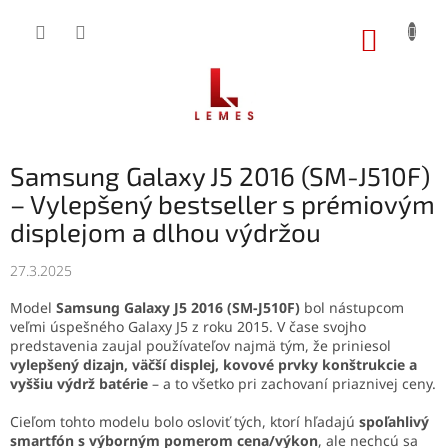
Prejsť
na
NÁKUP
obsah
KOŠÍK
Samsung Galaxy J5 2016 (SM-J510F)
– Vylepšený bestseller s prémiovým
displejom a dlhou výdržou
27.3.2025
Model
Samsung Galaxy J5 2016 (SM-J510F)
bol nástupcom
veľmi úspešného Galaxy J5 z roku 2015. V čase svojho
predstavenia zaujal používateľov najmä tým, že priniesol
vylepšený dizajn, väčší displej, kovové prvky konštrukcie a
vyššiu výdrž batérie
– a to všetko pri zachovaní priaznivej ceny.
Cieľom tohto modelu bolo osloviť tých, ktorí hľadajú
spoľahlivý
smartfón s výborným pomerom cena/výkon
, ale nechcú sa