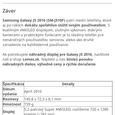
Záver
Samsung Galaxy J5 2016 (SM-J510F)
patrí medzi telefóny, ktoré
aj po rokoch
dokážu spoľahlivo slúžiť svojim používateľom
. S
kvalitným AMOLED displejom, slušným výkonom, dobrými
kamerami a praktickými funkciami je to ideálny telefón pre
nenáročných používateľov, seniorov, alebo ako druhé
zariadenie na každodenné používanie.
Ak potrebujete
náhradný displej pre Galaxy J5 2016
, navštívte
náš e-shop
Lemes.sk
. Nájdete u nás
širokú ponuku
náhradných dielov, výhodné ceny a rýchle doručenie
.
Špecifikácia
Detaily
Dátum
Apríl 2016
vydania
Rozmery
145,8 x 72,3 x 8,1 mm
Hmotnosť
159 g
5,2-palcový Super AMOLED, rozlíšenie 720 x 1280
Displej
pixelov (~282 ppi)