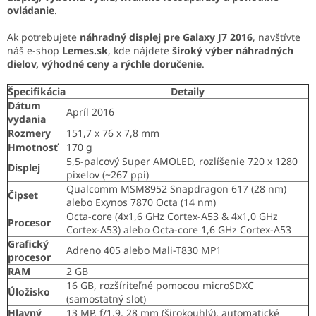
ovládanie
.
Ak potrebujete
náhradný displej pre Galaxy J7 2016
, navštívte
náš e-shop
Lemes.sk
, kde nájdete
široký výber náhradných
dielov, výhodné ceny a rýchle doručenie
.
Špecifikácia
Detaily
Dátum
Apríl 2016
vydania
Rozmery
151,7 x 76 x 7,8 mm
Hmotnosť
170 g
5,5-palcový Super AMOLED, rozlíšenie 720 x 1280
Displej
pixelov (~267 ppi)
Qualcomm MSM8952 Snapdragon 617 (28 nm)
Čipset
alebo Exynos 7870 Octa (14 nm)
Octa-core (4x1,6 GHz Cortex-A53 & 4x1,0 GHz
Procesor
Cortex-A53) alebo Octa-core 1,6 GHz Cortex-A53
Grafický
Adreno 405 alebo Mali-T830 MP1
procesor
RAM
2 GB
16 GB, rozšíriteľné pomocou microSDXC
Úložisko
(samostatný slot)
Hlavný
13 MP, f/1.9, 28 mm (širokouhlý), automatické