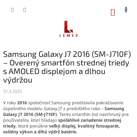
Prejsť
na
NÁKUP
obsah
KOŠÍK
Samsung Galaxy J7 2016 (SM-J710F)
– Overený smartfón strednej triedy
s AMOLED displejom a dlhou
výdržou
31.3.2025
V roku
2016
spoločnosť Samsung predstavila pokračovanie
úspešného modelu Galaxy J7 z predošlého roka –
Samsung
Galaxy J7 2016 (SM-J710F)
. Tento smartfón bol navrhnutý pre
používateľov, ktorí hľadajú
spoľahlivé zariadenie strednej
triedy
, ktoré ponúkne
veľký displej, kvalitný fotoaparát,
solídny výkon a dlhú výdrž batérie
.