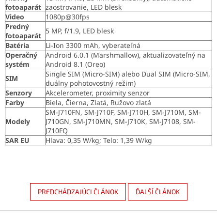
fotoaparát
zaostrovanie, LED blesk
Video
1080p@30fps
Predný
5 MP, f/1.9, LED blesk
fotoaparát
Batéria
Li-Ion 3300 mAh, vyberateľná
Operačný
Android 6.0.1 (Marshmallow), aktualizovateľný na
systém
Android 8.1 (Oreo)
Single SIM (Micro-SIM) alebo Dual SIM (Micro-SIM,
SIM
duálny pohotovostný režim)
Senzory
Akcelerometer, proximity senzor
Farby
Biela, Čierna, Zlatá, Ružovo zlatá
SM-J710FN, SM-J710F, SM-J710H, SM-J710M, SM-
Modely
J710GN, SM-J710MN, SM-J710K, SM-J7108, SM-
J710FQ
SAR EU
Hlava: 0,35 W/kg; Telo: 1,39 W/kg
PREDCHÁDZAJÚCI ČLÁNOK
ĎALŠÍ ČLÁNOK
Z