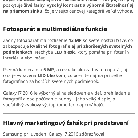
poskytuje
živé farby, vysoký kontrast a výbornú čitateľnosť aj
na priamom slnku
, čo je v tejto cenovej kategórii veľká výhoda.
Fotoaparát a multimediálne funkcie
Zadný fotoaparát má rozlíšenie
13 MP
so svetelnosťou
f/1.9
, čo
zabezpečuje
kvalitné fotografie aj pri zhoršených svetelných
podmienkach
. Nechýba
LED blesk
, ktorý pomáha pri fotení v
interiéri alebo večer.
Predná kamera má
5 MP
, a rovnako ako zadný fotoaparát, aj
ona je vybavená
LED bleskom
, čo oceníte najmä pri selfie
fotografiách za horších svetelných podmienok.
Galaxy J7 2016 je výborný aj na sledovanie videí, prehliadanie
fotografií alebo počúvanie hudby – jeho veľký displej a
spoľahlivý zvukový výstup tomu len napomáhajú.
Hlavný marketingový ťahák pri predstavení
Samsung pri uvedení Galaxy J7 2016 zdôrazňoval: