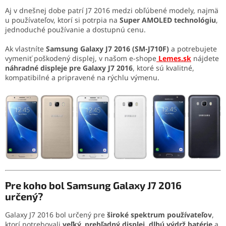
Aj v dnešnej dobe patrí J7 2016 medzi obľúbené modely, najmä
u používateľov, ktorí si potrpia na
Super AMOLED technológiu
,
jednoduché používanie a dostupnú cenu.
Ak vlastníte
Samsung Galaxy J7 2016 (SM-J710F)
a potrebujete
vymeniť poškodený displej, v našom e-shope
Lemes.sk
nájdete
náhradné displeje pre Galaxy J7 2016
, ktoré sú kvalitné,
kompatibilné a pripravené na rýchlu výmenu.
Pre koho bol Samsung Galaxy J7 2016
určený?
Galaxy J7 2016 bol určený pre
široké spektrum používateľov
,
ktorí potrebovali
veľký, prehľadný displej
,
dlhú výdrž batérie
a