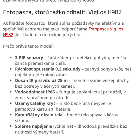
Fotopasca, ktorú ťažko odhaliť: Vigilos H982
Ak hľadáte fotopascu, ktorá spĺňa požiadavky na efektívnu a
spoľahlivú ochranu majetku, odporúčame
Fotopasca Vigilos
H982
. Je skladom a doručíme ju rýchlo.
Prečo práve tento model?
3 PIR senzory
– širší záber pri detekcii pohybu, menšia
šanca premeškania cieľa.
Rýchlosť spustenia 0,2 sekundy
– zachytí pohyb skôr, než
objekt prejde mimo záber.
Dosah IR prísvitu až 25 m
– monitorovanie veľkej plochy
bez potreby viacerých kamier.
Vodoodolnosť IP66
– funguje spoľahlivo aj pri daždi, v
zime, v prašnom prostredí.
Uzamykateľný kryt
– nikto bez kľúča nevyberie
pamäťovú kartu ani batérie.
Kamuflážny dizajn tela
– hnedé telo splýva s kôrou
stromu.
Solárne napájanie
(voliteľné) – dlhodobá prevádzka bez
nutnosti výmeny batérií.