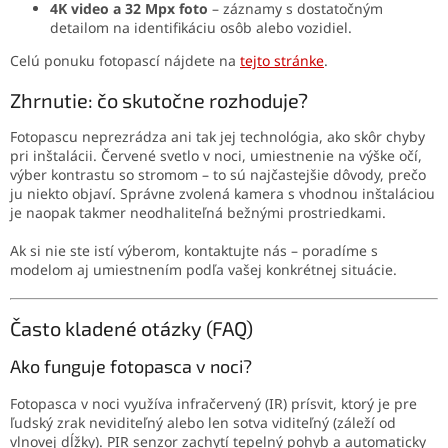
4K video a 32 Mpx foto
– záznamy s dostatočným
detailom na identifikáciu osôb alebo vozidiel.
Celú ponuku fotopascí nájdete na
tejto stránke
.
Zhrnutie: čo skutočne rozhoduje?
Fotopascu neprezrádza ani tak jej technológia, ako skôr chyby
pri inštalácii. Červené svetlo v noci, umiestnenie na výške očí,
výber kontrastu so stromom – to sú najčastejšie dôvody, prečo
ju niekto objaví. Správne zvolená kamera s vhodnou inštaláciou
je naopak takmer neodhaliteľná bežnými prostriedkami.
Ak si nie ste istí výberom, kontaktujte nás – poradíme s
modelom aj umiestnením podľa vašej konkrétnej situácie.
Často kladené otázky (FAQ)
Ako funguje fotopasca v noci?
Fotopasca v noci využíva infračervený (IR) prísvit, ktorý je pre
ľudský zrak neviditeľný alebo len sotva viditeľný (záleží od
vlnovej dĺžky). PIR senzor zachytí tepelný pohyb a automaticky