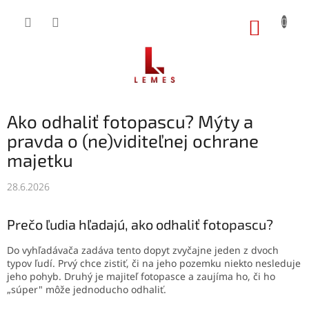
Prejsť
na
NÁKUP
obsah
KOŠÍK
Ako odhaliť fotopascu? Mýty a
pravda o (ne)viditeľnej ochrane
majetku
28.6.2026
Prečo ľudia hľadajú, ako odhaliť fotopascu?
Do vyhľadávača zadáva tento dopyt zvyčajne jeden z dvoch
typov ľudí. Prvý chce zistiť, či na jeho pozemku niekto nesleduje
jeho pohyb. Druhý je majiteľ fotopasce a zaujíma ho, či ho
„súper" môže jednoducho odhaliť.