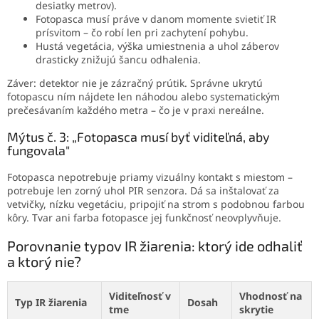
desiatky metrov).
Fotopasca musí práve v danom momente svietiť IR
prísvitom – čo robí len pri zachytení pohybu.
Hustá vegetácia, výška umiestnenia a uhol záberov
drasticky znižujú šancu odhalenia.
Záver: detektor nie je zázračný prútik. Správne ukrytú
fotopascu ním nájdete len náhodou alebo systematickým
prečesávaním každého metra – čo je v praxi nereálne.
Mýtus č. 3: „Fotopasca musí byť viditeľná, aby
fungovala"
Fotopasca nepotrebuje priamy vizuálny kontakt s miestom –
potrebuje len zorný uhol PIR senzora. Dá sa inštalovať za
vetvičky, nízku vegetáciu, pripojiť na strom s podobnou farbou
kôry. Tvar ani farba fotopasce jej funkčnosť neovplyvňuje.
Porovnanie typov IR žiarenia: ktorý ide odhaliť
a ktorý nie?
Viditeľnosť v
Vhodnosť na
Typ IR žiarenia
Dosah
tme
skrytie