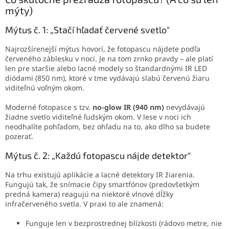
mýty)
Mýtus č. 1: „Stačí hľadať červené svetlo"
Najrozšírenejší mýtus hovorí, že fotopascu nájdete podľa
červeného záblesku v noci. Je na tom zrnko pravdy – ale platí
len pre staršie alebo lacné modely so štandardnými IR LED
diódami (850 nm), ktoré v tme vydávajú slabú červenú žiaru
viditeľnú voľným okom.
Moderné fotopasce s tzv.
no-glow IR (940 nm)
nevydávajú
žiadne svetlo viditeľné ľudským okom. V lese v noci ich
neodhalíte pohľadom, bez ohľadu na to, ako dlho sa budete
pozerať.
Mýtus č. 2: „Každú fotopascu nájde detektor"
Na trhu existujú aplikácie a lacné detektory IR žiarenia.
Fungujú tak, že snímacie čipy smartfónov (predovšetkým
predná kamera) reagujú na niektoré vlnové dĺžky
infračerveného svetla. V praxi to ale znamená:
Funguje len v bezprostrednej blízkosti (rádovo metre, nie