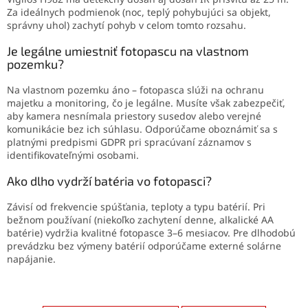
Za ideálnych podmienok (noc, teplý pohybujúci sa objekt,
správny uhol) zachytí pohyb v celom tomto rozsahu.
Je legálne umiestniť fotopascu na vlastnom
pozemku?
Na vlastnom pozemku áno – fotopasca slúži na ochranu
majetku a monitoring, čo je legálne. Musíte však zabezpečiť,
aby kamera nesnímala priestory susedov alebo verejné
komunikácie bez ich súhlasu. Odporúčame oboznámiť sa s
platnými predpismi GDPR pri spracúvaní záznamov s
identifikovateľnými osobami.
Ako dlho vydrží batéria vo fotopasci?
Závisí od frekvencie spúšťania, teploty a typu batérií. Pri
bežnom používaní (niekoľko zachytení denne, alkalické AA
batérie) vydržia kvalitné fotopasce 3–6 mesiacov. Pre dlhodobú
prevádzku bez výmeny batérií odporúčame externé solárne
napájanie.