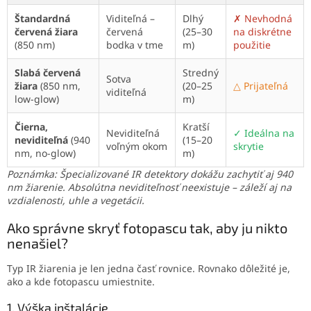
Štandardná
Viditeľná –
Dlhý
✗ Nevhodná
červená žiara
červená
(25–30
na diskrétne
(850 nm)
bodka v tme
m)
použitie
Slabá červená
Stredný
Sotva
žiara
(850 nm,
(20–25
△ Prijateľná
viditeľná
low-glow)
m)
Čierna,
Kratší
Neviditeľná
✓ Ideálna na
neviditeľná
(940
(15–20
voľným okom
skrytie
nm, no-glow)
m)
Poznámka: Špecializované IR detektory dokážu zachytiť aj 940
nm žiarenie. Absolútna neviditeľnosť neexistuje – záleží aj na
vzdialenosti, uhle a vegetácii.
Ako správne skryť fotopascu tak, aby ju nikto
nenašiel?
Typ IR žiarenia je len jedna časť rovnice. Rovnako dôležité je,
ako a kde fotopascu umiestnite.
1. Výška inštalácie