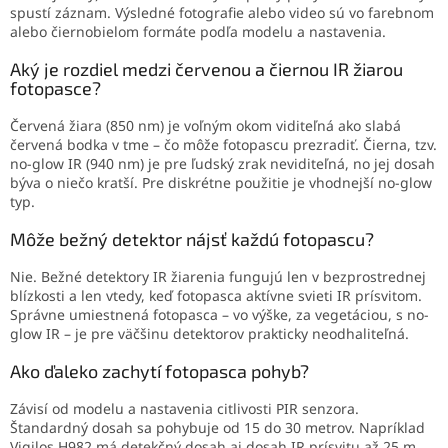
spustí záznam. Výsledné fotografie alebo video sú vo farebnom
alebo čiernobielom formáte podľa modelu a nastavenia.
Aký je rozdiel medzi červenou a čiernou IR žiarou
fotopasce?
Červená žiara (850 nm) je voľným okom viditeľná ako slabá
červená bodka v tme – čo môže fotopascu prezradiť. Čierna, tzv.
no-glow IR (940 nm) je pre ľudský zrak neviditeľná, no jej dosah
býva o niečo kratší. Pre diskrétne použitie je vhodnejší no-glow
typ.
Môže bežný detektor nájsť každú fotopascu?
Nie. Bežné detektory IR žiarenia fungujú len v bezprostrednej
blízkosti a len vtedy, keď fotopasca aktívne svieti IR prísvitom.
Správne umiestnená fotopasca – vo výške, za vegetáciou, s no-
glow IR – je pre väčšinu detektorov prakticky neodhaliteľná.
Ako ďaleko zachytí fotopasca pohyb?
Závisí od modelu a nastavenia citlivosti PIR senzora.
Štandardný dosah sa pohybuje od 15 do 30 metrov. Napríklad
Vigilos H982 má detekčný dosah aj dosah IR prísvitu až 25 m.