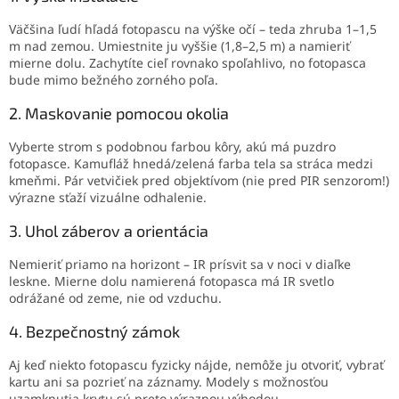
Väčšina ľudí hľadá fotopascu na výške očí – teda zhruba 1–1,5
m nad zemou. Umiestnite ju vyššie (1,8–2,5 m) a namieriť
mierne dolu. Zachytíte cieľ rovnako spoľahlivo, no fotopasca
bude mimo bežného zorného poľa.
2. Maskovanie pomocou okolia
Vyberte strom s podobnou farbou kôry, akú má puzdro
fotopasce. Kamufláž hnedá/zelená farba tela sa stráca medzi
kmeňmi. Pár vetvičiek pred objektívom (nie pred PIR senzorom!)
výrazne sťaží vizuálne odhalenie.
3. Uhol záberov a orientácia
Nemieriť priamo na horizont – IR prísvit sa v noci v diaľke
leskne. Mierne dolu namierená fotopasca má IR svetlo
odrážané od zeme, nie od vzduchu.
4. Bezpečnostný zámok
Aj keď niekto fotopascu fyzicky nájde, nemôže ju otvoriť, vybrať
kartu ani sa pozrieť na záznamy. Modely s možnosťou
uzamknutia krytu sú preto výraznou výhodou.