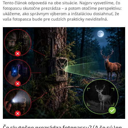
Tento článok odpovedá na obe situácie. Najprv vysvetlíme, čo
fotopascu skutočne prezrádza – a potom otočíme perspektívu:
ukážeme, ako správnym výberom a inštaláciou dosiahnuť, že
vaša fotopasca bude pre cudzích prakticky neviditeľná.
Čo skutočne prezrádza fotopascu? (A čo sú len