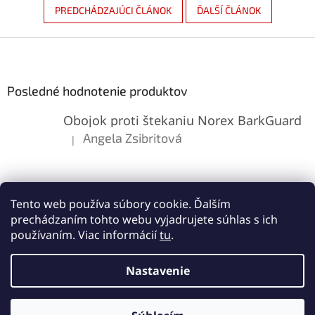
PREDCHÁDZAJÚCI ČLÁNOK
ĎALŠÍ ČLÁNOK
Z
á
p
ä
Posledné hodnotenie produktov
t
Obojok proti štekaniu Norex BarkGuard
i
e
Angela Zsibritová
|
Hodnotenie produktu je 5 z 5 hviezdičiek.
Tento web používa súbory cookie. Ďalším
prechádzaním tohto webu vyjadrujete súhlas s ich
používaním. Viac informácií
tu
.
Vytvoril Shoptet
Nastavenie
Copyright 2026
Lemes.sk
. Všetky práva vyhradené.
Upraviť