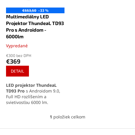
r
d
o
u
€553,50
–33 %
d
k
Multimediálny LED
u
t
Projektor ThundeaL TD93
k
o
Pro s Androidom -
t
v
6000lm
o
Vypredané
Priemerné
v
hodnotenie
€300 bez DPH
produktu
€369
je
5,0
DETAIL
z
5
LED projektor ThundeaL
hviezdičiek.
TD93 Pro
s Androidom 9.0,
Full HD rozlíšením a
svietivosťou 6000 lm.
Premieta až do 600 cm,
podporuje WiFi, Bluetooth aj
1
položiek celkom
O
3D.
v
l
Z