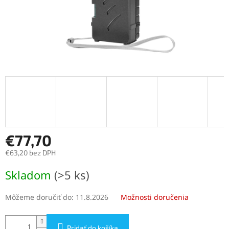
€77,70
€63,20 bez DPH
Jednotková
Skladom
(>5 ks)
cena:
Môžeme doručiť do:
11.8.2026
Možnosti doručenia
Pridať do košíka