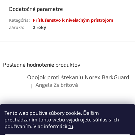
Dodatočné parametre
Kategória
:
Príslušenstvo k nivelačným prístrojom
Záruka
:
2 roky
Z
á
p
ä
Posledné hodnotenie produktov
t
Obojok proti štekaniu Norex BarkGuard
i
e
Angela Zsibritová
|
Hodnotenie produktu je 5 z 5 hviezdičiek.
Tento web používa súbory cookie. Ďalším
prechádzaním tohto webu vyjadrujete súhlas s ich
používaním. Viac informácií
tu
.