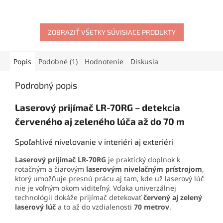
presnosť, bohaté
na 7m, možnosť aretácie
príslušenstvo a jednoduché
prístroja a pracovať s
ovládanie z neho robia
krížovým laserom aj pod
spoľahlivý
laserový nivelák
uhlami, vhodné na prácu v
ZOBRAZIŤ VŠETKY SÚVISIACE PRODUKTY
pre každú nivelačnú prácu.
interiéry s rádiusom až 30m,
dodávaný s bohatým
príslušenstvom v praktickej
Popis
Podobné (1)
Hodnotenie
Diskusia
prenosnej taške
Podrobný popis
Laserový prijímač LR-70RG – detekcia
červeného aj zeleného lúča až do 70 m
Spoľahlivé nivelovanie v interiéri aj exteriéri
Laserový prijímač LR-70RG
je praktický doplnok k
rotačným a čiarovým
laserovým nivelačným prístrojom
,
ktorý umožňuje presnú prácu aj tam, kde už laserový lúč
nie je voľným okom viditeľný. Vďaka univerzálnej
technológii dokáže prijímač detekovať
červený aj zelený
laserový lúč
a to až do vzdialenosti
70 metrov
.