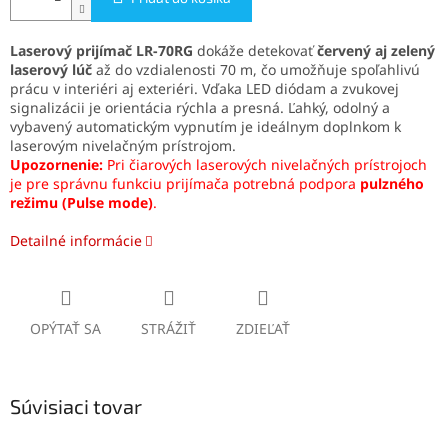
Laserový prijímač LR-70RG
dokáže detekovať
červený aj zelený
laserový lúč
až do vzdialenosti 70 m, čo umožňuje spoľahlivú
prácu v interiéri aj exteriéri. Vďaka LED diódam a zvukovej
signalizácii je orientácia rýchla a presná. Ľahký, odolný a
vybavený automatickým vypnutím je ideálnym doplnkom k
laserovým nivelačným prístrojom.
Upozornenie:
Pri čiarových laserových nivelačných prístrojoch
je pre správnu funkciu prijímača potrebná podpora
pulzného
režimu (Pulse mode)
.
Detailné informácie
OPÝTAŤ SA
STRÁŽIŤ
ZDIEĽAŤ
Súvisiaci tovar