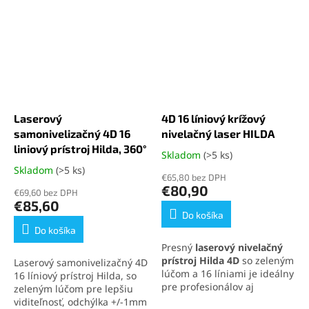
Laserový
4D 16 líniový krížový
samonivelizačný 4D 16
nivelačný laser HILDA
liniový prístroj Hilda, 360°
Skladom
(>5 ks)
Priemerné
hodnotenie
Skladom
(>5 ks)
Priemerné
€65,80 bez DPH
produktu
hodnotenie
€80,90
€69,60 bez DPH
je
produktu
€85,60
5,0
je
Do košíka
z
4,3
Do košíka
5
z
Presný
laserový nivelačný
hviezdičiek.
5
prístroj Hilda 4D
so zeleným
Laserový samonivelizačný 4D
hviezdičiek.
lúčom a 16 líniami je ideálny
16 líniový prístroj Hilda,
so
pre profesionálov aj
zeleným lúčom pre lepšiu
domácich majstrov. Vysoká
viditeľnosť, odchýlka +/-1mm