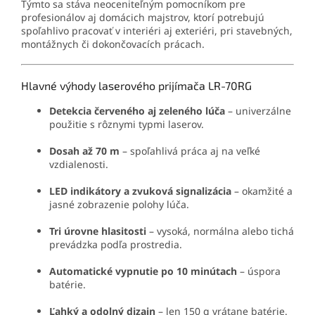
Týmto sa stáva neoceniteľným pomocníkom pre
profesionálov aj domácich majstrov, ktorí potrebujú
spoľahlivo pracovať v interiéri aj exteriéri, pri stavebných,
montážnych či dokončovacích prácach.
Hlavné výhody laserového prijímača LR-70RG
Detekcia červeného aj zeleného lúča
– univerzálne
použitie s rôznymi typmi laserov.
Dosah až 70 m
– spoľahlivá práca aj na veľké
vzdialenosti.
LED indikátory a zvuková signalizácia
– okamžité a
jasné zobrazenie polohy lúča.
Tri úrovne hlasitosti
– vysoká, normálna alebo tichá
prevádzka podľa prostredia.
Automatické vypnutie po 10 minútach
– úspora
batérie.
Ľahký a odolný dizajn
– len 150 g vrátane batérie.