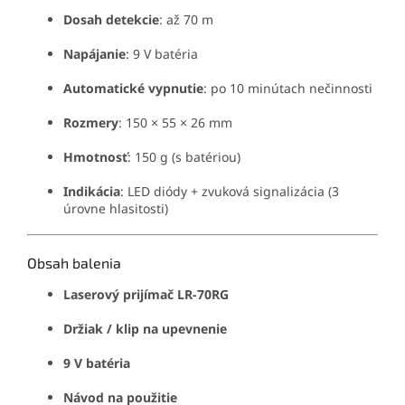
Dosah detekcie
: až 70 m
Napájanie
: 9 V batéria
Automatické vypnutie
: po 10 minútach nečinnosti
Rozmery
: 150 × 55 × 26 mm
Hmotnosť
: 150 g (s batériou)
Indikácia
: LED diódy + zvuková signalizácia (3
úrovne hlasitosti)
Obsah balenia
Laserový prijímač LR-70RG
Držiak / klip na upevnenie
9 V batéria
Návod na použitie