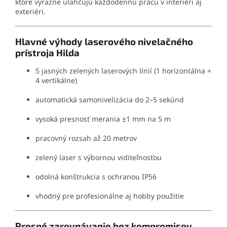
ktoré výrazne uľahčujú každodennú prácu v interiéri aj
exteriéri.
Hlavné výhody laserového nivelačného
prístroja Hilda
5 jasných zelených laserových línií (1 horizontálna +
4 vertikálne)
automatická samonivelizácia do 2–5 sekúnd
vysoká presnosť merania ±1 mm na 5 m
pracovný rozsah až 20 metrov
zelený laser s výbornou viditeľnosťou
odolná konštrukcia s ochranou IP56
vhodný pre profesionálne aj hobby použitie
Presné zarovnávanie bez kompromisov