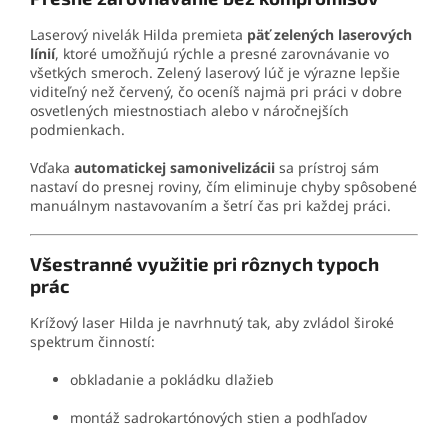
Laserový nivelák Hilda premieta
päť zelených laserových
línií
, ktoré umožňujú rýchle a presné zarovnávanie vo
všetkých smeroch. Zelený laserový lúč je výrazne lepšie
viditeľný než červený, čo oceníš najmä pri práci v dobre
osvetlených miestnostiach alebo v náročnejších
podmienkach.
Vďaka
automatickej samonivelizácii
sa prístroj sám
nastaví do presnej roviny, čím eliminuje chyby spôsobené
manuálnym nastavovaním a šetrí čas pri každej práci.
Všestranné využitie pri rôznych typoch
prác
Krížový laser Hilda je navrhnutý tak, aby zvládol široké
spektrum činností:
obkladanie a pokládku dlažieb
montáž sadrokartónových stien a podhľadov