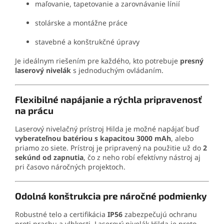
maľovanie, tapetovanie a zarovnávanie línií
stolárske a montážne práce
stavebné a konštrukčné úpravy
Je ideálnym riešením pre každého, kto potrebuje
presný
laserový nivelák
s jednoduchým ovládaním.
Flexibilné napájanie a rýchla pripravenosť
na prácu
Laserový nivelačný prístroj Hilda je možné napájať buď
vyberateľnou batériou s kapacitou 3000 mAh
, alebo
priamo zo siete. Prístroj je pripravený na použitie už do
2
sekúnd od zapnutia
, čo z neho robí efektívny nástroj aj
pri časovo náročných projektoch.
Odolná konštrukcia pre náročné podmienky
Robustné telo a certifikácia
IP56
zabezpečujú ochranu
proti prachu a vlhkosti. Laserový nivelák Hilda je preto