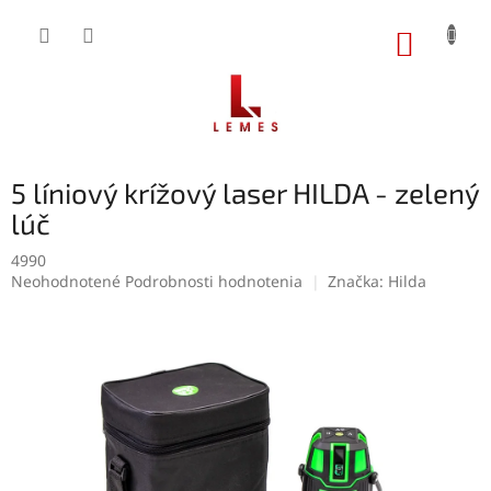
Prejsť
na
NÁKUP
obsah
KOŠÍK
5 líniový krížový laser HILDA - zelený
lúč
4990
Priemerné
Neohodnotené
Podrobnosti hodnotenia
Značka:
Hilda
hodnotenie
produktu
je
0,0
z
5
hviezdičiek.