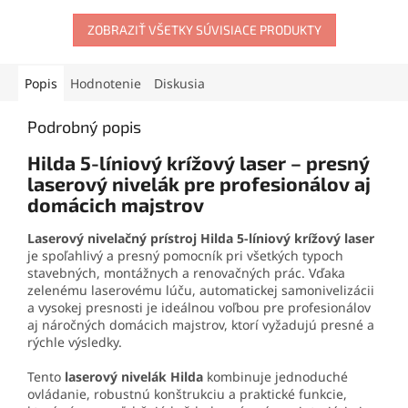
nivelačných zariadení a
kompatibilná s modelmi
vďaka
hliníkovej konštrukcii
Hilda 3D a Hilda 4D
ZOBRAZIŤ VŠETKY SÚVISIACE PRODUKTY
, ľahká a
ponúka pevnosť aj nízku
praktická na každodenné
hmotnosť. Kompaktné
používanie. Lithium-iontová
rozmery umožňujú
technológia zaručuje
Popis
Hodnotenie
Diskusia
jednoduché prenášanie a
bezpečnosť, spoľahlivosť a
rýchle nasadenie v
dlhú životnosť.
Podrobný popis
akýchkoľvek podmienkach.
Hilda 5-líniový krížový laser – presný
laserový nivelák pre profesionálov aj
domácich majstrov
Laserový nivelačný prístroj Hilda 5-líniový krížový laser
je spoľahlivý a presný pomocník pri všetkých typoch
stavebných, montážnych a renovačných prác. Vďaka
zelenému laserovému lúču, automatickej samonivelizácii
a vysokej presnosti je ideálnou voľbou pre profesionálov
aj náročných domácich majstrov, ktorí vyžadujú presné a
rýchle výsledky.
Tento
laserový nivelák Hilda
kombinuje jednoduché
ovládanie, robustnú konštrukciu a praktické funkcie,