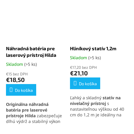
Náhradná batéria pre
Hliníkový statív 1,2m
laserový prístroj Hilda
Skladom
(>5 ks)
Priemerné
hodnotenie
Skladom
(>5 ks)
Priemerné
€17,20 bez DPH
produktu
hodnotenie
€21,10
€15 bez DPH
je
produktu
€18,50
4,9
je
Do košíka
z
5,0
Do košíka
5
z
Ľahký a skladný
statív na
hviezdičiek.
5
nivelačný prístroj
s
Originálna náhradná
hviezdičiek.
nastaviteľnou výškou od 40
batéria pre laserové
cm do 1,2 m je ideálny na
prístroje Hilda
zabezpečuje
presnú prácu v teréne aj v
dlhú výdrž a stabilný výkon
interiéri. Vďaka
5/8" závitu
vďaka kapacite 3000 mAh a
je kompatibilný s väčšinou
napätiu 3,7 V. Je plne