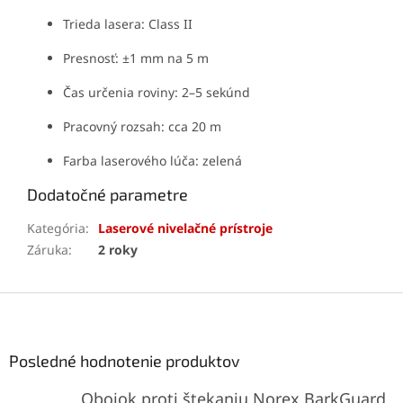
Trieda lasera: Class II
Presnosť: ±1 mm na 5 m
Čas určenia roviny: 2–5 sekúnd
Pracovný rozsah: cca 20 m
Farba laserového lúča: zelená
Dodatočné parametre
Kategória
:
Laserové nivelačné prístroje
Záruka
:
2 roky
Z
á
p
ä
Posledné hodnotenie produktov
t
Obojok proti štekaniu Norex BarkGuard
i