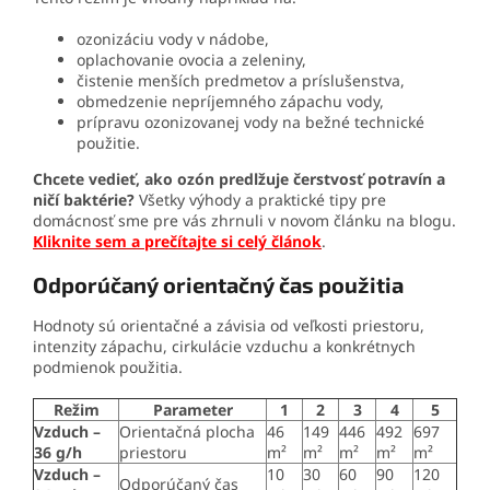
ozonizáciu vody v nádobe,
oplachovanie ovocia a zeleniny,
čistenie menších predmetov a príslušenstva,
obmedzenie nepríjemného zápachu vody,
prípravu ozonizovanej vody na bežné technické
použitie.
Chcete vedieť, ako ozón predlžuje čerstvosť potravín a
ničí baktérie?
Všetky výhody a praktické tipy pre
domácnosť sme pre vás zhrnuli v novom článku na blogu.
Kliknite sem a prečítajte si celý článok
.
Odporúčaný orientačný čas použitia
Hodnoty sú orientačné a závisia od veľkosti priestoru,
intenzity zápachu, cirkulácie vzduchu a konkrétnych
podmienok použitia.
Režim
Parameter
1
2
3
4
5
Vzduch –
Orientačná plocha
46
149
446
492
697
36 g/h
priestoru
m²
m²
m²
m²
m²
Vzduch –
10
30
60
90
120
Odporúčaný čas