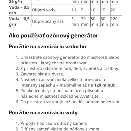
36 g/h
min
min
min
min
min
Voda – 0,5
Objem vody
1 l
5 l
10 l
15 l
20 l
g/h
Voda – 0,5
5
30
50
80
120
Odporúčaný čas
g/h
min
min
min
min
min
Ako používať ozónový generátor
Použitie na ozonizáciu vzduchu
Umiestnite ozónový generátor do miestnosti alebo
priestoru, ktorý chcete ozonizovať.
Z priestoru odstráňte ľudí, deti, zvieratá a rastliny.
Zatvorte okná a dvere.
Nastavte časovač podľa veľkosti priestoru a
intenzity zápachu – maximálne až na
120 minút
.
Po ukončení cyklu nechajte ozón pôsobiť a
následne miestnosť dôkladne vyvetrajte.
Do priestoru vstupujte až po dôkladnom odvetraní.
Použitie na ozonizáciu vody
Pripojte hadičku a difúzny kameň.
Difúzny kameň vložte do nádoby s vodou.