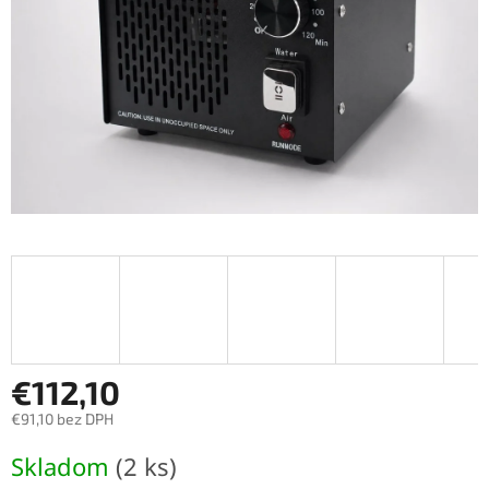
€112,10
€91,10 bez DPH
Jednotková
Skladom
(2 ks)
cena: