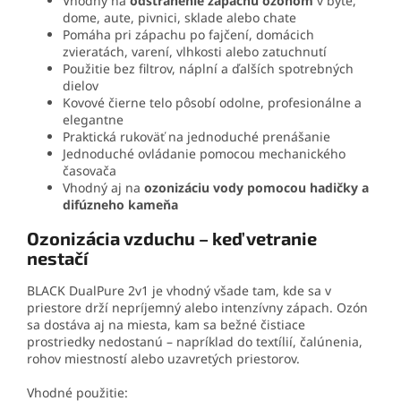
Vhodný na
odstránenie zápachu ozónom
v byte,
dome, aute, pivnici, sklade alebo chate
Pomáha pri zápachu po fajčení, domácich
zvieratách, varení, vlhkosti alebo zatuchnutí
Použitie bez filtrov, náplní a ďalších spotrebných
dielov
Kovové čierne telo pôsobí odolne, profesionálne a
elegantne
Praktická rukoväť na jednoduché prenášanie
Jednoduché ovládanie pomocou mechanického
časovača
Vhodný aj na
ozonizáciu vody pomocou hadičky a
difúzneho kameňa
Ozonizácia vzduchu – keď vetranie
nestačí
BLACK DualPure 2v1 je vhodný všade tam, kde sa v
priestore drží nepríjemný alebo intenzívny zápach. Ozón
sa dostáva aj na miesta, kam sa bežné čistiace
prostriedky nedostanú – napríklad do textílií, čalúnenia,
rohov miestností alebo uzavretých priestorov.
Vhodné použitie: