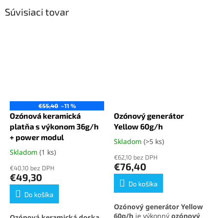
Súvisiaci tovar
€55,40
–11 %
Ozónová keramická
Ozónový generátor
platňa s výkonom 36g/h
Yellow 60g/h
+ power modul
Skladom
(>5 ks)
Priemerné
hodnotenie
Skladom
(1 ks)
Priemerné
€62,10 bez DPH
produktu
hodnotenie
€76,40
€40,10 bez DPH
je
produktu
€49,30
5,0
je
Do košíka
z
5,0
Do košíka
5
z
Ozónový generátor Yellow
hviezdičiek.
5
60g/h
je výkonný
ozónový
Ozónová keramická doska
hviezdičiek.