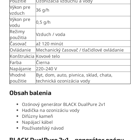
Použitie
Ozonizácia vzduchu a vody
Výkon pre
36 g/h
vzduch
Výkon pre
0,5 g/h
vodu
Režimy
Vzduch / voda
použitia
Časovač
až 120 minút
Ovládanie
Mechanický časovač / tlačidlové ovládanie
Konštrukcia
Kovové telo
Farba
Čierna
Napájanie
220–240 V
Vhodné
Byt, dom, auto, pivnica, sklad, chata,
použitie
technická ozonizácia vody
Obsah balenia
Ozónový generátor BLACK DualPure 2v1
Hadička na ozonizáciu vody
Difúzny kameň
Napájací kábel
Používateľský návod
BLACK DualPure 2v1 – generátor ozónu