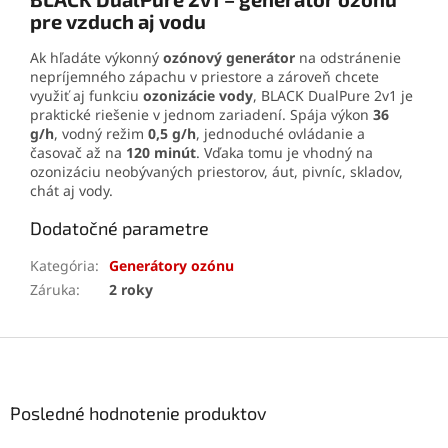
pre vzduch aj vodu
Ak hľadáte výkonný
ozónový generátor
na odstránenie
nepríjemného zápachu v priestore a zároveň chcete
využiť aj funkciu
ozonizácie vody
, BLACK DualPure 2v1 je
praktické riešenie v jednom zariadení. Spája výkon
36
g/h
, vodný režim
0,5 g/h
, jednoduché ovládanie a
časovač až na
120 minút
. Vďaka tomu je vhodný na
ozonizáciu neobývaných priestorov, áut, pivníc, skladov,
chát aj vody.
Dodatočné parametre
Kategória
:
Generátory ozónu
Záruka
:
2 roky
Z
á
p
ä
Posledné hodnotenie produktov
t