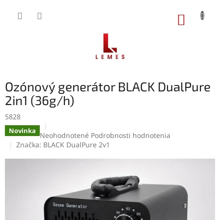
Prejsť
na
NÁKUP
obsah
KOŠÍK
Ozónový generátor BLACK DualPure
2in1 (36g/h)
5828
Novinka
Priemerné
Neohodnotené
Podrobnosti hodnotenia
hodnotenie
Značka:
BLACK DualPure 2v1
produktu
je
0,0
z
5
hviezdičiek.