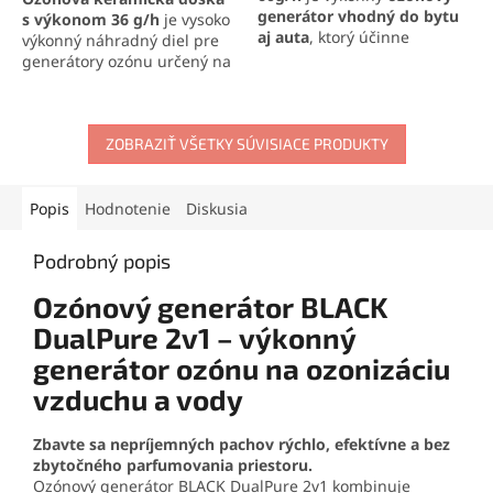
generátor vhodný do bytu
s výkonom 36 g/h
je vysoko
aj auta
, ktorý účinne
výkonný náhradný diel pre
dezinfikuje priestory a
generátory ozónu určený na
eliminuje
99,9 % baktérií,
dezinfekciu vzduchu a
vírusov a plesní
. Vďaka
odstraňovanie pachov.
časovaču (0 – 60 minút)
Ponúka
dlhú životnosť až
alebo nepretržitej
5000 hodín
ZOBRAZIŤ VŠETKY SÚVISIACE PRODUKTY
a je
prevádzke
rýchlo odstraňuje
kompatibilná s väčšinou
zápachy z cigariet, plesní či
štandardných zariadení.
domácich zvierat. Po použití
Vhodná pre náročné
Popis
Hodnotenie
Diskusia
je potrebné miestnosť
použitie v domácnostiach aj
dôkladne vyvetrať
, čím
profesionálnych priestoroch.
Podrobný popis
zabezpečíte čisté a
bezpečné prostredie.
Ozónový generátor BLACK
DualPure 2v1 – výkonný
generátor ozónu na ozonizáciu
vzduchu a vody
Zbavte sa nepríjemných pachov rýchlo, efektívne a bez
zbytočného parfumovania priestoru.
Ozónový generátor BLACK DualPure 2v1 kombinuje