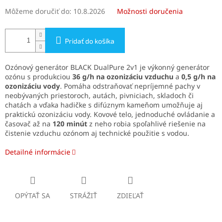
Môžeme doručiť do:
10.8.2026
Možnosti doručenia
Pridať do košíka
Ozónový generátor BLACK DualPure 2v1 je výkonný generátor
ozónu s produkciou
36 g/h na ozonizáciu vzduchu
a
0,5 g/h na
ozonizáciu vody
. Pomáha odstraňovať nepríjemné pachy v
neobývaných priestoroch, autách, pivniciach, skladoch či
chatách a vďaka hadičke s difúznym kameňom umožňuje aj
praktickú ozonizáciu vody. Kovové telo, jednoduché ovládanie a
časovač až na
120 minút
z neho robia spoľahlivé riešenie na
čistenie vzduchu ozónom aj technické použitie s vodou.
Detailné informácie
OPÝTAŤ SA
STRÁŽIŤ
ZDIEĽAŤ