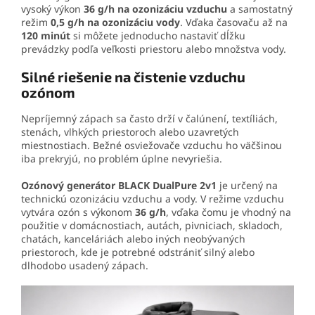
vysoký výkon
36 g/h na ozonizáciu vzduchu
a samostatný
režim
0,5 g/h na ozonizáciu vody
. Vďaka časovaču až na
120 minút
si môžete jednoducho nastaviť dĺžku
prevádzky podľa veľkosti priestoru alebo množstva vody.
Silné riešenie na čistenie vzduchu
ozónom
Nepríjemný zápach sa často drží v čalúnení, textíliách,
stenách, vlhkých priestoroch alebo uzavretých
miestnostiach. Bežné osviežovače vzduchu ho väčšinou
iba prekryjú, no problém úplne nevyriešia.
Ozónový generátor BLACK DualPure 2v1
je určený na
technickú ozonizáciu vzduchu a vody. V režime vzduchu
vytvára ozón s výkonom
36 g/h
, vďaka čomu je vhodný na
použitie v domácnostiach, autách, pivniciach, skladoch,
chatách, kanceláriách alebo iných neobývaných
priestoroch, kde je potrebné odstrániť silný alebo
dlhodobo usadený zápach.