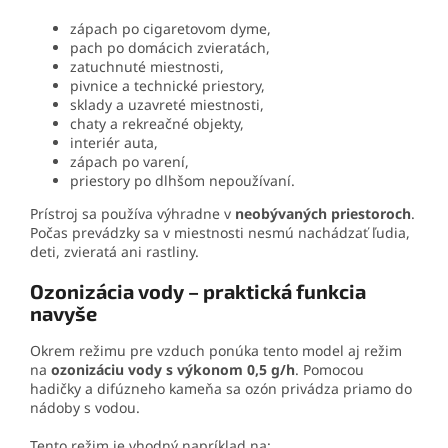
zápach po cigaretovom dyme,
pach po domácich zvieratách,
zatuchnuté miestnosti,
pivnice a technické priestory,
sklady a uzavreté miestnosti,
chaty a rekreačné objekty,
interiér auta,
zápach po varení,
priestory po dlhšom nepoužívaní.
Prístroj sa používa výhradne v
neobývaných priestoroch
.
Počas prevádzky sa v miestnosti nesmú nachádzať ľudia,
deti, zvieratá ani rastliny.
Ozonizácia vody – praktická funkcia
navyše
Okrem režimu pre vzduch ponúka tento model aj režim
na
ozonizáciu vody s výkonom 0,5 g/h
. Pomocou
hadičky a difúzneho kameňa sa ozón privádza priamo do
nádoby s vodou.
Tento režim je vhodný napríklad na: