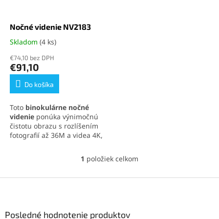
r
d
o
u
d
k
Nočné videnie NV2183
u
t
Skladom
(4 ks)
Priemerné
k
o
hodnotenie
t
€74,10 bez DPH
v
produktu
€91,10
o
je
v
5,0
Do košíka
z
5
Toto
binokulárne nočné
hviezdičiek.
videnie
ponúka výnimočnú
čistotu obrazu s rozlíšením
fotografií až 36M a videa 4K,
pričom disponuje výkonným
infračerveným nočným
1
položiek celkom
O
videním
pre pozorovanie až
v
do 400 metrov v tme
.
Vďaka
l
Z
intuitívnemu ovládaniu a
á
možnosti nastavenia
á
d
českého menu
je
p
a
prispôsobenie funkcií
ä
Posledné hodnotenie produktov
c
jednoduché
.
Zariadenie s