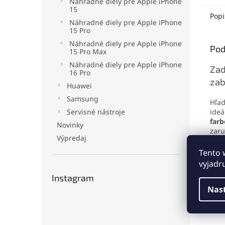
Náhradné diely pre Apple iPhone
dotyk
15
3D To
Popi
Náhradné diely pre Apple iPhone
Ideál
15 Pro
spoľa
výmen
Náhradné diely pre Apple iPhone
Pod
15 Pro Max
iPhon
Náhradné diely pre Apple iPhone
Zad
16 Pro
zab
Huawei
Samsung
Hľad
Servisné nástroje
ideá
farb
Novinky
zaru
Výpredaj
Pre
Tento 
vyjadr
Instagram
Nas