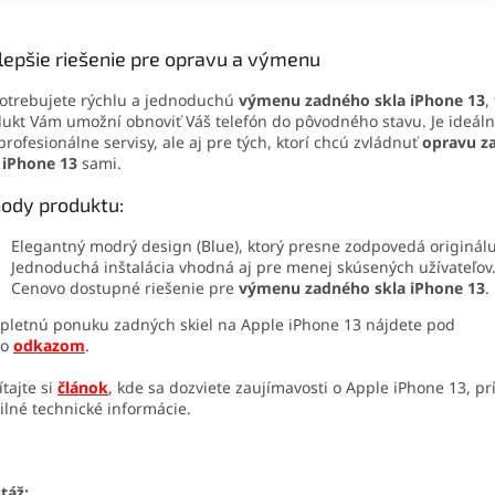
lepšie riešenie pre opravu a výmenu
otrebujete rýchlu a jednoduchú
výmenu zadného skla iPhone 13
,
ukt Vám umožní obnoviť Váš telefón do pôvodného stavu. Je ideáln
profesionálne servisy, ale aj pre tých, ktorí chcú zvládnuť
opravu z
 iPhone 13
sami.
ody produktu:
Elegantný modrý design (Blue), ktorý presne zodpovedá originálu
Jednoduchá inštalácia vhodná aj pre menej skúsených užívateľov
Cenovo dostupné riešenie pre
výmenu zadného skla iPhone 13
.
letnú ponuku zadných skiel na Apple iPhone 13 nájdete pod
to
odkazom
.
ítajte si
článok
,
kde sa dozviete zaujímavosti o Apple iPhone 13, p
ilné technické informácie.
táž: