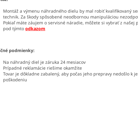
Montáž a výmenu náhradného dielu by mal robiť kvalifikovaný se
technik. Za škody spôsobené neodbornou manipuláciou nezodp
Pokiaľ máte záujem o servisné náradie, môžete si vybrať z našej
pod týmto
odkazom
učné podmienky:
Na náhradný diel je záruka 24 mesiacov
Prípadné reklamácie riešime okamžite
Tovar je dôkladne zabalený, aby počas jeho prepravy nedošlo k j
poškodeniu