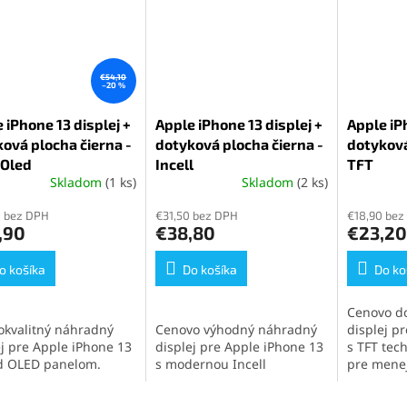
€54,10
–20 %
 iPhone 13 displej +
Apple iPhone 13 displej +
Apple iPh
ová plocha čierna -
dotyková plocha čierna -
dotyková
 Oled
Incell
TFT
Skladom
(1 ks)
Skladom
(2 ks)
0 bez DPH
€31,50 bez DPH
€18,90 bez
,90
€38,80
€23,20
o košíka
Do košíka
Do ko
Cenovo d
okvalitný náhradný
Cenovo výhodný náhradný
displej p
ej pre Apple iPhone 13
displej pre Apple iPhone 13
s TFT tec
d OLED panelom.
s modernou Incell
pre mene
diel poskytuje ostré
technológiou. Poskytuje
používateľ
 výbornú citlivosť na
skvelý pomer cena-kvalita,
potrebujú