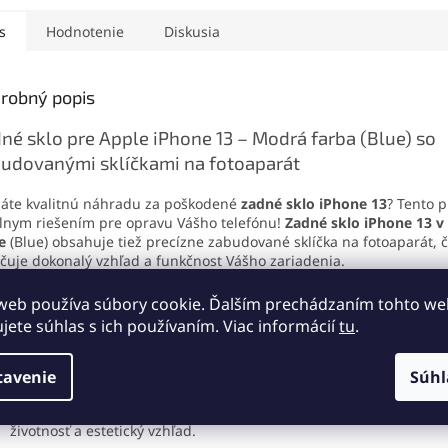
 a podporu technológií
vysokú citlivosť na dotyk a
funkčnosť
uch a TrueTone.
podporu technológie 3D
podporuje
s
Hodnotenie
Diskusia
na voľba pre
Touch. Ideálna voľba na
Touch a o
hlivú a jednoduchú
rýchlu a spoľahlivú výmenu
dotykovú 
u obrazovky vášho
displeja vášho iPhonu.
jednoduc
robný popis
u.
né sklo pre Apple iPhone 13 – Modrá farba (Blue) so
udovanými sklíčkami na fotoaparát
áte kvalitnú náhradu za poškodené
zadné sklo iPhone 13
? Tento p
lnym riešením pre opravu Vášho telefónu!
Zadné sklo iPhone 13 v
e
(Blue) obsahuje tiež precízne zabudované sklíčka na fotoaparát, 
čuje dokonalý vzhľad a funkčnost Vášho zariadenia.
čo si vybrať naše zadné sklo pre iPhone 13?
web používa súbory cookie. Ďalším prechádzaním tohto w
ujete súhlas s ich používaním. Viac informácií
tu
.
Perfektná kompatibilita
: Sklo je presne navrhnuté pre model iP
čo zaručuje jednoduchú montáž a perfektnú priľnavosť.
Integrované sklíčka na fotoaparát
: Ušetríte čas aj peniaze, pret
tavenie
Súhl
potrebné dokupovať jednotlivé komponenty.
Prémiová kvalita
: Vyrobené z odolných materiálov, ktoré zaistia 
životnosť a estetický vzhľad.