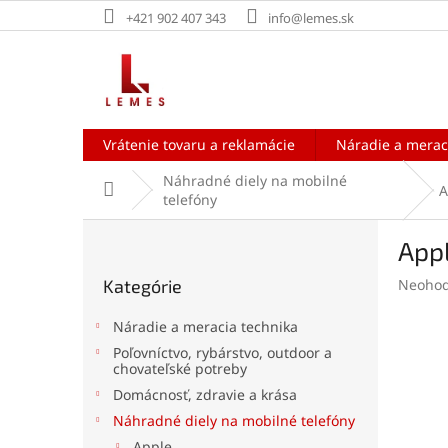
Prejsť
+421 902 407 343
info@lemes.sk
na
obsah
Vrátenie tovaru a reklamácie
Náradie a merac
Náhradné diely na mobilné
Domov
A
telefóny
B
Appl
o
Preskočiť
č
Prieme
Kategórie
Neohod
kategórie
n
hodnot
ý
produk
Náradie a meracia technika
p
je
Poľovníctvo, rybárstvo, outdoor a
a
0,0
chovateľské potreby
z
n
Domácnosť, zdravie a krása
5
e
hviezdi
Náhradné diely na mobilné telefóny
l
Apple