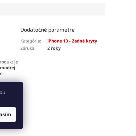
. Displej
no pružný spoj, ktorý
 technológiu 3D
odoláva otrasom, vode aj
bsahuje rám aj
oderu. Vďaka presnej
plochu pre
aplikačnej špičke sa
hú montáž.
jednoducho nanáša aj na
Dodatočné parametre
drobné súčiastky.
Kategória
:
iPhone 13 - Zadné kryty
Záruka
:
2 roky
rodukt je
 modrej
čo
ebu
hone 13,
ože nie je
asím
dlhú