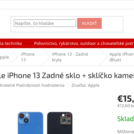
HĽADAŤ
ia technika
Poľovníctvo, rybárstvo, outdoor a chovateľské pot
iPhone
iPhone 13 - Zadné
Apple iPhon
pple
13
kryty
(Blue)
e iPhone 13 Zadné sklo + sklíčko kame
rné
notené
Podrobnosti hodnotenia
Značka:
Apple
enie
€15
tu
€12,60 b
Jednotk
Skla
cena:
čiek.
Môžeme 