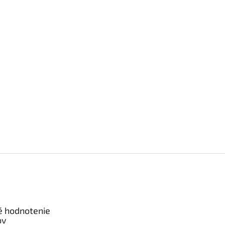
é hodnotenie
ov