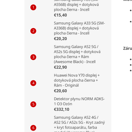
A556B) displej + dotyková
plocha čierna - Incell
€15,40
Samsung Galaxy A33 5G (SM-
A336B) displej + dotyková
plocha čierna - Incell
€20,20
Samsung Galaxy A52 5G /
Zár
A52s 5G displej + dotyková
plocha čierna + Rám
(Awesome Black) - Incell
€22,90
Huawei Nova Y70 displej +
dotyková plocha čierna +
Rám - Originál
€20,60
Detektor plynu NORM ADKS-
1 O3 Ozón
€332,10
Samsung Galaxy A52 4G /
A52 5G / A52s 5G - Kryt zadný
+ kryt fotoaparátu, farba