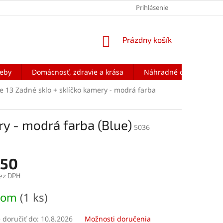
Prihlásenie
NÁKUPNÝ
Prázdny košík
KOŠÍK
reby
Domácnosť, zdravie a krása
Náhradné diely na mobi
e 13 Zadné sklo + sklíčko kamery - modrá farba
ry - modrá farba (Blue)
5036
,50
ez DPH
ová
dom
(1 ks)
doručiť do:
10.8.2026
Možnosti doručenia