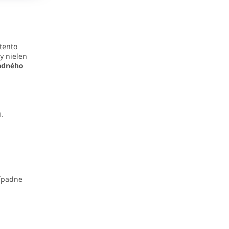
 tento
y nielen
adného
.
.
rípadne