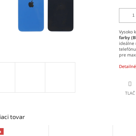
Vysoko 
farby
(B
ideálne
telefónu
pre max
Detailné
TLAČ
iaci tovar
a