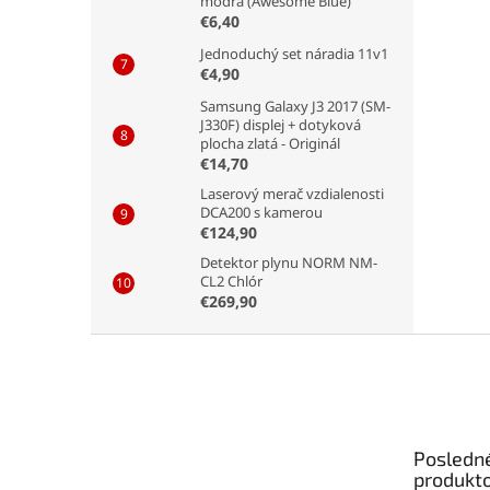
modrá (Awesome Blue)
€6,40
Jednoduchý set náradia 11v1
€4,90
Samsung Galaxy J3 2017 (SM-
J330F) displej + dotyková
plocha zlatá - Originál
€14,70
Laserový merač vzdialenosti
DCA200 s kamerou
€124,90
Detektor plynu NORM NM-
CL2 Chlór
€269,90
Z
á
p
ä
t
Posledn
i
produkt
e