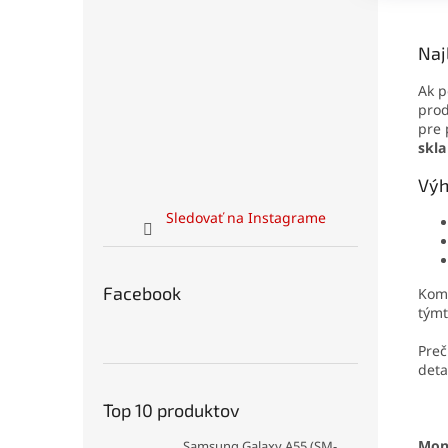
Naj
Ak p
prod
pre 
skla
Výh
Sledovať na Instagrame
Facebook
Komp
tým
Preč
deta
Top 10 produktov
Mon
Samsung Galaxy A55 (SM-