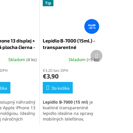
Tip
€4,90
–20 %
one 13 displej +
Lepidlo B-7000 (15ml.) -
 plocha čierna -
transparentné
Ďalší
produkt
Skladom
(4 ks)
Skladom
(>5 ks)
Priemerné
hodnotenie
 DPH
€3,20 bez DPH
produktu
€3,90
je
5,0
šíka
z
Do košíka
5
hviezdičiek.
ostupný náhradný
Lepidlo B-7000 (15 ml)
je
re Apple iPhone 13
kvalitné transparentné
hnológiou. Ideálny
lepidlo ideálne na opravy
j náročných
mobilných telefónov,
ov, ktorí
elektroniky a jemných
 základnú
materiálov. Vytvára pevný,