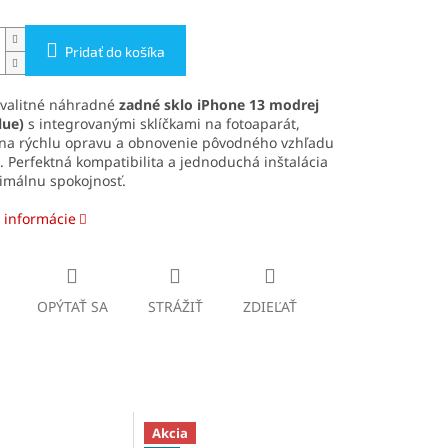
Pridať do košíka
kvalitné náhradné
zadné sklo iPhone 13
modrej
lue)
s integrovanými sklíčkami na fotoaparát,
 na rýchlu opravu a obnovenie pôvodného vzhľadu
. Perfektná kompatibilita a jednoduchá inštalácia
imálnu spokojnosť.
 informácie
OPÝTAŤ SA
STRÁŽIŤ
ZDIEĽAŤ
Akcia