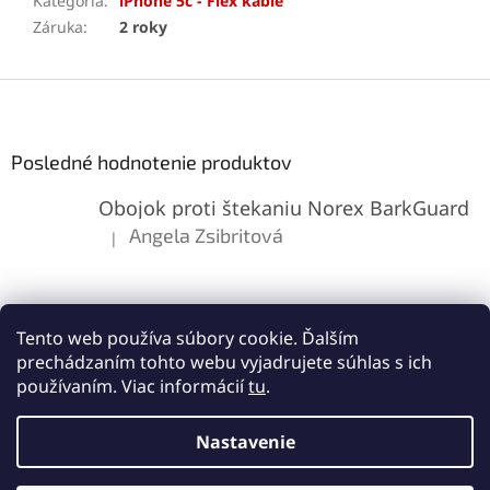
Kategória
:
iPhone 5c - Flex káble
Záruka
:
2 roky
Z
á
p
ä
Posledné hodnotenie produktov
t
Obojok proti štekaniu Norex BarkGuard
i
e
Angela Zsibritová
|
Hodnotenie produktu je 5 z 5 hviezdičiek.
Tento web používa súbory cookie. Ďalším
prechádzaním tohto webu vyjadrujete súhlas s ich
používaním. Viac informácií
tu
.
Vytvoril Shoptet
Nastavenie