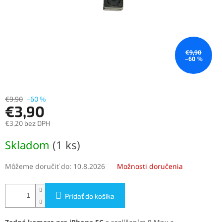
€9,90
–60 %
€9,90
–60 %
€3,90
€3,20 bez DPH
Jednotková
Skladom
(1 ks)
cena:
Môžeme doručiť do:
10.8.2026
Možnosti doručenia
Pridať do košíka