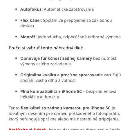
Autofokus:
Automatické zaostrovanie
Flex kábel:
Spoľahlivé prepojenie so základnou
doskou
Montáž:
Jednoduchá, odporúčaná odborná výmena
Prečo si vybrať tento náhradný diel:
Obnovuje funkčnosť zadnej kamery
bez nutnosti
výmeny celého zariadenia
Originálna kvalita a precízne spracovanie
zaručujú
spoľahlivosť a dlhú životnosť
Plná kompatibilita s iPhone 5C
– bezproblémová
inštalácia aj funkcia
Tento
flex kábel so zadnou kamerou pre iPhone 5C
je
ideálnym riešením pre opravu poškodeného fotoaparátu,
ktorý nefunguje správne alebo má nestabilné pripojenie.
Prečítajte si článok
, kde sa dozviete zaujímavosti o Apple