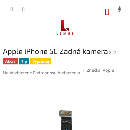
Prejsť
na
NÁKUP
obsah
KOŠÍK
Apple iPhone 5C Zadná kamera
827
Akcia
Tip
Výpredaj
Značka:
Apple
Priemerné
Neohodnotené
Podrobnosti hodnotenia
hodnotenie
produktu
je
0,0
z
5
hviezdičiek.