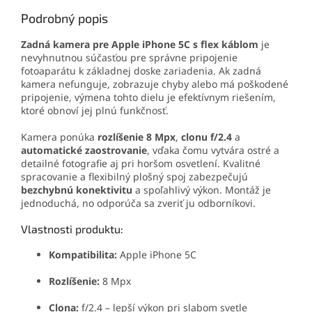
Podrobný popis
Zadná kamera pre Apple iPhone 5C s flex káblom
je
nevyhnutnou súčasťou pre správne pripojenie
fotoaparátu k základnej doske zariadenia. Ak zadná
kamera nefunguje, zobrazuje chyby alebo má poškodené
pripojenie, výmena tohto dielu je efektívnym riešením,
ktoré obnoví jej plnú funkčnosť.
Kamera ponúka
rozlíšenie 8 Mpx
,
clonu f/2.4
a
automatické zaostrovanie
, vďaka čomu vytvára ostré a
detailné fotografie aj pri horšom osvetlení. Kvalitné
spracovanie a flexibilný plošný spoj zabezpečujú
bezchybnú konektivitu
a spoľahlivý výkon. Montáž je
jednoduchá, no odporúča sa zveriť ju odborníkovi.
Vlastnosti produktu:
Kompatibilita:
Apple iPhone 5C
Rozlíšenie:
8 Mpx
Clona:
f/2.4 – lepší výkon pri slabom svetle