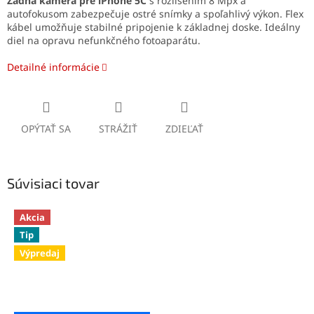
Zadná kamera pre iPhone 5C
s rozlíšením 8 Mpx a
autofokusom zabezpečuje ostré snímky a spoľahlivý výkon. Flex
kábel umožňuje stabilné pripojenie k základnej doske. Ideálny
diel na opravu nefunkčného fotoaparátu.
Detailné informácie
OPÝTAŤ SA
STRÁŽIŤ
ZDIEĽAŤ
Súvisiaci tovar
Akcia
Tip
Výpredaj