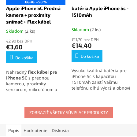
€8,70
–58 %
Apple iPhone 5C Predná
batéria Apple iPhone 5c -
kamera + proximity
1510mAh
snímač + Flex kábel
Skladom
(2 ks)
Skladom
(2 ks)
Priemerné
hodnotenie
€11,70 bez DPH
€2,90 bez DPH
produktu
€14,40
€3,60
je
5,0
Do košíka
Do košíka
z
5
Vysoko kvalitná batéria pre
Náhradný
flex kábel pre
hviezdičiek.
iPhone 5c s kapacitou
iPhone 5C
s prednou
1510mAh zaistí Vášmu
kamerou, proximity
telefónu dlhú výdrž a obnoví
senzorom, mikrofónom a
jeho pôvodný výkon. Ideálne
svetelným senzorom obnoví
riešenie pre výmenu batérie
všetky predné funkcie
iPhone 5c a zaistenie
telefónu. Vhodný pri
maximálnej kapacity.
nefunkčnom displeji počas
ZOBRAZIŤ VŠETKY SÚVISIACE PRODUKTY
hovoru, slabom zvuku či
výpadkoch kamery.
Jednoduchá montáž a 100 %
Popis
Hodnotenie
Diskusia
kompatibilita.