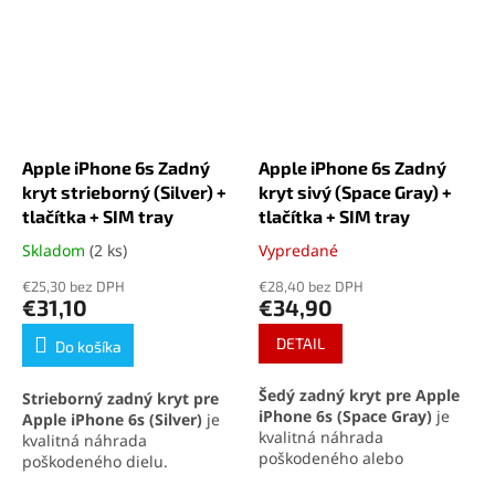
Apple iPhone 6s Zadný
Apple iPhone 6s Zadný
kryt strieborný (Silver) +
kryt sivý (Space Gray) +
tlačítka + SIM tray
tlačítka + SIM tray
Skladom
(2 ks)
Vypredané
Priemerné
Priemerné
hodnotenie
hodnotenie
€25,30 bez DPH
€28,40 bez DPH
produktu
produktu
€31,10
€34,90
je
je
5,0
5,0
DETAIL
Do košíka
z
z
5
5
Šedý zadný kryt pre Apple
Strieborný zadný kryt pre
hviezdičiek.
hviezdičiek.
iPhone 6s (Space Gray)
je
Apple iPhone 6s (Silver)
je
kvalitná náhrada
kvalitná náhrada
poškodeného alebo
poškodeného dielu.
opotrebovaného dielu.
Obsahuje aj bočné tlačidlá a