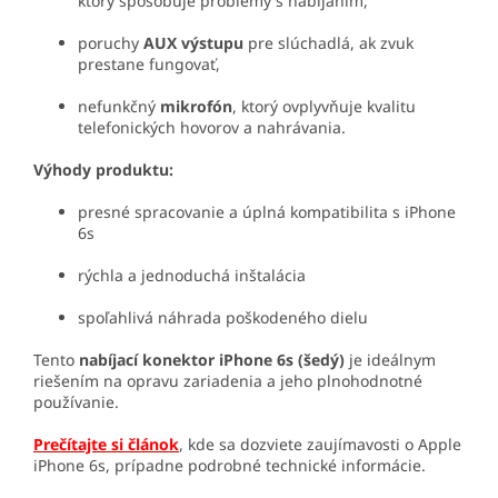
ktorý spôsobuje problémy s nabíjaním,
poruchy
AUX výstupu
pre slúchadlá, ak zvuk
prestane fungovať,
nefunkčný
mikrofón
, ktorý ovplyvňuje kvalitu
telefonických hovorov a nahrávania.
Výhody produktu:
presné spracovanie a úplná kompatibilita s iPhone
6s
rýchla a jednoduchá inštalácia
spoľahlivá náhrada poškodeného dielu
Tento
nabíjací konektor iPhone 6s (šedý)
je ideálnym
riešením na opravu zariadenia a jeho plnohodnotné
používanie.
Prečítajte si článok
, kde sa dozviete zaujímavosti o Apple
iPhone 6s, prípadne podrobné technické informácie.