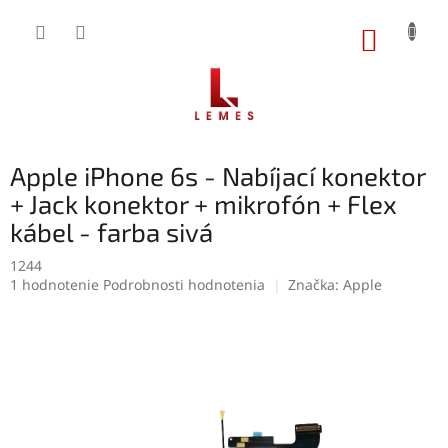
Prejsť
na
NÁKUP
obsah
KOŠÍK
Apple iPhone 6s - Nabíjací konektor
+ Jack konektor + mikrofón + Flex
kábel - farba sivá
1244
Priemerné
1 hodnotenie
Podrobnosti hodnotenia
Značka:
Apple
hodnotenie
produktu
je
5,0
z
5
hviezdičiek.