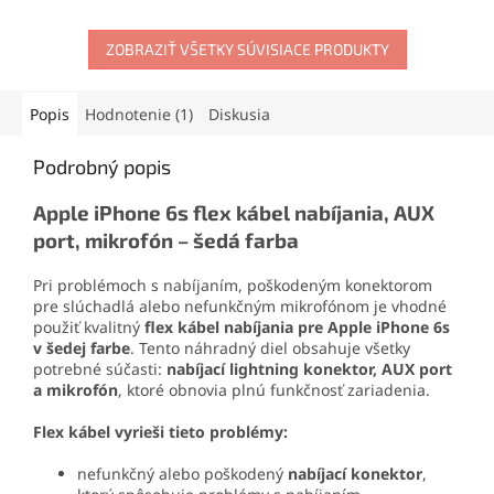
Obsahuje aj bočné tlačidlá a
SIM Tray. Vyrobený je z
SIM Tray. Vyrobený je z
odolného anodizovaného
odolného anodizovaného
hliníka s precíznym
ZOBRAZIŤ VŠETKY SÚVISIACE PRODUKTY
hliníka s precíznym
spracovaním.
spracovaním.
Popis
Hodnotenie (1)
Diskusia
Podrobný popis
Apple iPhone 6s flex kábel nabíjania, AUX
port, mikrofón – šedá farba
Pri problémoch s nabíjaním, poškodeným konektorom
pre slúchadlá alebo nefunkčným mikrofónom je vhodné
použiť kvalitný
flex kábel nabíjania pre Apple iPhone 6s
v šedej farbe
. Tento náhradný diel obsahuje všetky
potrebné súčasti:
nabíjací lightning konektor, AUX port
a mikrofón
, ktoré obnovia plnú funkčnosť zariadenia.
Flex kábel vyrieši tieto problémy:
nefunkčný alebo poškodený
nabíjací konektor
,