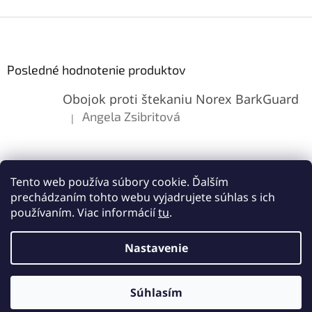
Z
á
p
ä
Posledné hodnotenie produktov
t
Obojok proti štekaniu Norex BarkGuard
i
e
Angela Zsibritová
|
Hodnotenie produktu je 5 z 5 hviezdičiek.
Tento web používa súbory cookie. Ďalším
prechádzaním tohto webu vyjadrujete súhlas s ich
používaním. Viac informácií
tu
.
Vytvoril Shoptet
Nastavenie
Copyright 2026
Lemes.sk
. Všetky práva vyhradené.
Upraviť
Súhlasím
nastavenie cookies