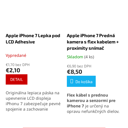
Apple iPhone 7 Lepka pod
Apple iPhone 7 Predná
LCD Adhesive
kamera s flex kabelem +
proximity snímač
Vypredané
Skladom
(4 ks)
Priemerné
hodnotenie
€1,70 bez DPH
€6,90 bez DPH
produktu
€2,10
€8,50
je
5,0
DETAIL
Do košíka
z
5
Originálna lepiaca páska na
Flex kábel s prednou
hviezdičiek.
upevnenie LCD displeja
kamerou a senzormi pre
iPhonu 7 zabezpečuje pevné
iPhone 7
je určený na
spojenie a zachovanie
opravu nefunkčných dielov.
vodotesnosti zariadenia.
Obsahuje proximity senzor,
Ideálna na profesionálne
ambient light senzor a
opravy aj domácu výmenu
mikrofón. Obnovuje ostrý