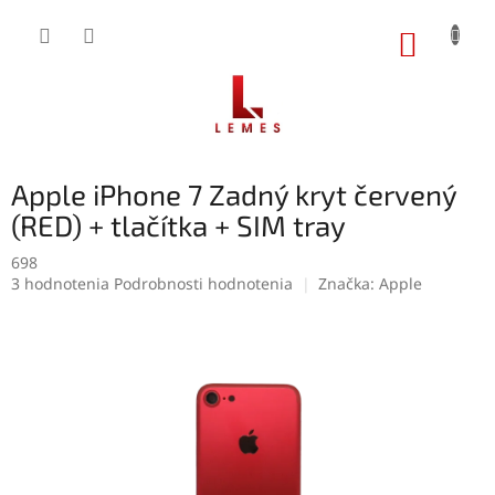
Prejsť
na
NÁKUP
obsah
KOŠÍK
Apple iPhone 7 Zadný kryt červený
(RED) + tlačítka + SIM tray
698
Priemerné
3 hodnotenia
Podrobnosti hodnotenia
Značka:
Apple
hodnotenie
produktu
je
5,0
z
5
hviezdičiek.