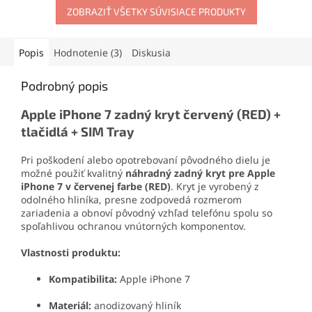
displeja.
ZOBRAZIŤ VŠETKY SÚVISIACE PRODUKTY
obraz, čistý zvuk a správnu
reguláciu jasu.
Popis
Hodnotenie (3)
Diskusia
Podrobný popis
Apple iPhone 7 zadný kryt červený (RED) +
tlačidlá + SIM Tray
Pri poškodení alebo opotrebovaní pôvodného dielu je
možné použiť kvalitný
náhradný zadný kryt pre Apple
iPhone 7 v červenej farbe (RED)
. Kryt je vyrobený z
odolného hliníka, presne zodpovedá rozmerom
zariadenia a obnoví pôvodný vzhľad telefónu spolu so
spoľahlivou ochranou vnútorných komponentov.
Vlastnosti produktu:
Kompatibilita:
Apple iPhone 7
Materiál:
anodizovaný hliník