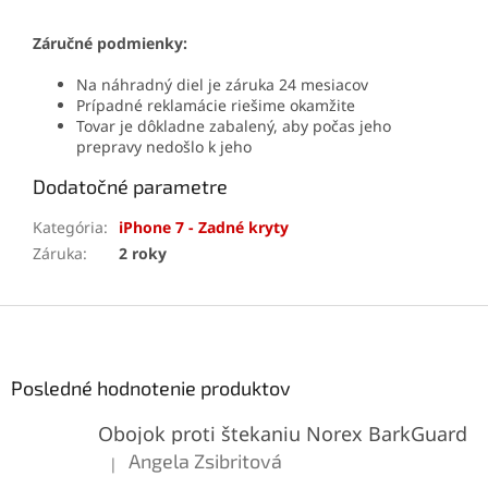
Záručné podmienky:
Na náhradný diel je záruka 24 mesiacov
Prípadné reklamácie riešime okamžite
Tovar je dôkladne zabalený, aby počas jeho
prepravy nedošlo k jeho
Dodatočné parametre
Kategória
:
iPhone 7 - Zadné kryty
Záruka
:
2 roky
Z
á
p
ä
Posledné hodnotenie produktov
t
Obojok proti štekaniu Norex BarkGuard
i
e
Angela Zsibritová
|
Hodnotenie produktu je 5 z 5 hviezdičiek.