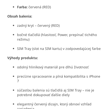
Farba:
červená (RED)
Obsah balenia:
zadný kryt – červený (RED)
bočné tlačidlá (hlasitosť, Power, prepínač tichého
režimu)
SIM Tray (slot na SIM kartu) v zodpovedajúcej farbe
Výhody produktu:
odolný hliníkový materiál pre dlhú životnosť
precízne spracovanie a plná kompatibilita s iPhone
7
súčasťou balenia sú tlačidlá aj SIM Tray – nie je
potrebné dokupovať ďalšie diely
elegantný červený dizajn, ktorý obnoví vzhľad
zariadenia