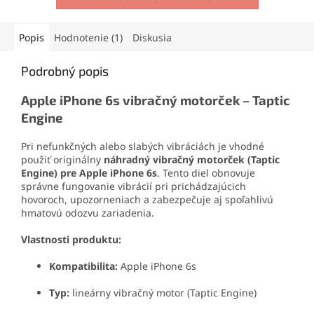
výmenu displeja iPhone 6s
pre
výmenu displeja iPhone
pri poškodení.
6s
pri poškodení.
Popis
Hodnotenie (1)
Diskusia
Podrobný popis
Apple iPhone 6s vibračný motorček – Taptic
Engine
Pri nefunkčných alebo slabých vibráciách je vhodné
použiť originálny
náhradný vibračný motorček (Taptic
Engine) pre Apple iPhone 6s
. Tento diel obnovuje
správne fungovanie vibrácií pri prichádzajúcich
hovoroch, upozorneniach a zabezpečuje aj spoľahlivú
hmatovú odozvu zariadenia.
Vlastnosti produktu:
Kompatibilita:
Apple iPhone 6s
Typ:
lineárny vibračný motor (Taptic Engine)