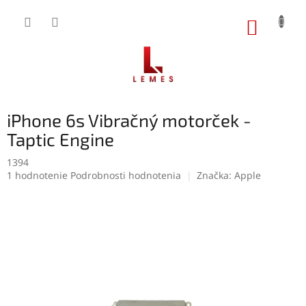
Prejsť
na
NÁKUP
obsah
KOŠÍK
iPhone 6s Vibračný motorček -
Taptic Engine
1394
Priemerné
1 hodnotenie
Podrobnosti hodnotenia
Značka:
Apple
hodnotenie
produktu
je
5,0
z
5
hviezdičiek.