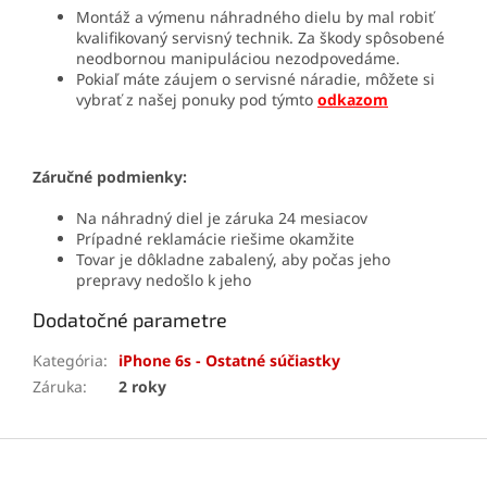
Montáž a výmenu náhradného dielu by mal robiť
kvalifikovaný servisný technik. Za škody spôsobené
neodbornou manipuláciou nezodpovedáme.
Pokiaľ máte záujem o servisné náradie, môžete si
vybrať z našej ponuky pod týmto
odkazom
Záručné podmienky:
Na náhradný diel je záruka 24 mesiacov
Prípadné reklamácie riešime okamžite
Tovar je dôkladne zabalený, aby počas jeho
prepravy nedošlo k jeho
Dodatočné parametre
Kategória
:
iPhone 6s - Ostatné súčiastky
Záruka
:
2 roky
Z
á