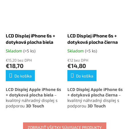
LCD Displej iPhone 6s +
LCD Displej iPhone 6s +
dotyková plocha biela
dotyková plocha čierna
Skladom
(>5 ks)
Skladom
(>5 ks)
Priemerné
Priemerné
hodnotenie
hodnotenie
€15,20 bez DPH
€12 bez DPH
produktu
produktu
€18,70
€14,80
je
je
4,9
4,8
Do košíka
Do košíka
z
z
5
5
LCD Displej Apple iPhone 6s
LCD Displej Apple iPhone 6s
hviezdičiek.
hviezdičiek.
+ dotyková plocha biela
–
+ dotyková plocha čierna
–
kvalitný náhradný displej s
kvalitný náhradný displej s
podporou
3D Touch
podporou
3D Touch
technológie
, ktorý
technológie
, ktorý
zabezpečuje výborné
zabezpečuje výborné
zobrazenie a citlivosť dotyku.
zobrazenie a citlivosť dotyku.
Ideálne riešenie pre
ZOBRAZIŤ VŠETKY SÚVISIACE PRODUKTY
Ideálne riešenie