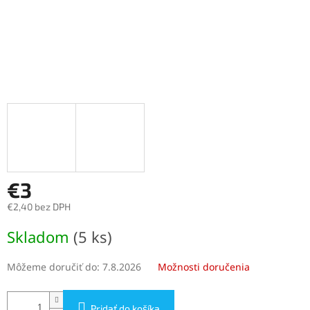
€3
€2,40 bez DPH
Jednotková
Skladom
(5 ks)
cena:
Môžeme doručiť do:
7.8.2026
Možnosti doručenia
Pridať do košíka