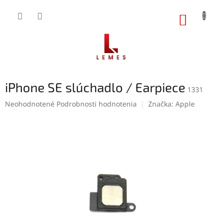
Prejsť
na
NÁKUP
obsah
KOŠÍK
iPhone SE slúchadlo / Earpiece
1331
Priemerné
Neohodnotené
Podrobnosti hodnotenia
Značka:
Apple
hodnotenie
produktu
je
0,0
z
5
hviezdičiek.