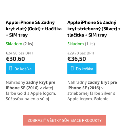
Apple iPhone SE Zadný
Apple iPhone SE Zadný
kryt zlatý (Gold) + tlačítka
kryt strieborný (Silver) +
+ SIM tray
tlačítka + SIM tray
Skladom
(2 ks)
Skladom
(1 ks)
Priemerné
Priemerné
hodnotenie
hodnotenie
€24,90 bez DPH
€29,70 bez DPH
produktu
produktu
€30,60
€36,50
je
je
5,0
5,0
Do košíka
Do košíka
z
z
5
5
Náhradný
zadný kryt pre
Náhradný
zadný kryt pre
hviezdičiek.
hviezdičiek.
iPhone SE (2016)
v zlatej
iPhone SE (2016)
v
farbe Gold s Apple logom.
striebornej farbe Silver s
Súčasťou balenia sú aj
Apple logom. Balenie
bočné tlačidlá a SIM tray.
obsahuje aj bočné tlačidlá a
Perfektné riešenie na
SIM tray. Ideálne riešenie na
výmenu poškodeného alebo
výmenu poškodeného alebo
opotrebovaného krytu.
ZOBRAZIŤ VŠETKY SÚVISIACE PRODUKTY
opotrebovaného krytu.