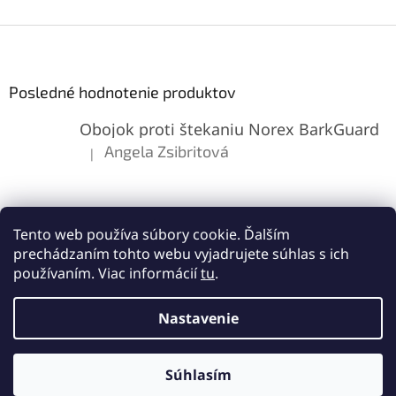
Z
á
p
ä
Posledné hodnotenie produktov
t
Obojok proti štekaniu Norex BarkGuard
i
e
Angela Zsibritová
|
Hodnotenie produktu je 5 z 5 hviezdičiek.
Tento web používa súbory cookie. Ďalším
prechádzaním tohto webu vyjadrujete súhlas s ich
používaním. Viac informácií
tu
.
Vytvoril Shoptet
Nastavenie
Copyright 2026
Lemes.sk
. Všetky práva vyhradené.
Upraviť
Súhlasím
nastavenie cookies