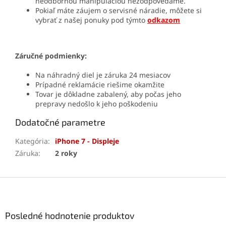
neodbornou manipuláciou nezodpovedáme.
Pokiaľ máte záujem o servisné náradie, môžete si
vybrať z našej ponuky pod týmto
odkazom
Záručné podmienky:
Na náhradný diel je záruka 24 mesiacov
Prípadné reklamácie riešime okamžite
Tovar je dôkladne zabalený, aby počas jeho
prepravy nedošlo k jeho poškodeniu
Dodatočné parametre
Kategória
:
iPhone 7 - Displeje
Záruka
:
2 roky
Z
á
p
ä
Posledné hodnotenie produktov