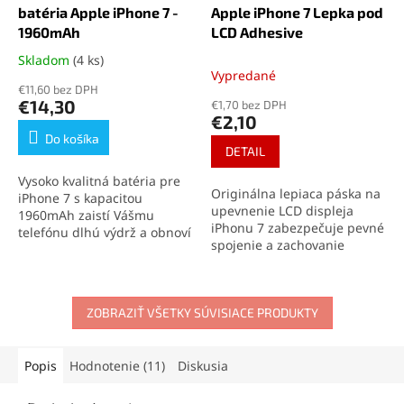
batéria Apple iPhone 7 -
Apple iPhone 7 Lepka pod
1960mAh
LCD Adhesive
Skladom
(4 ks)
Priemerné
Vypredané
hodnotenie
€11,60 bez DPH
produktu
€14,30
€1,70 bez DPH
je
€2,10
4,7
Do košíka
z
DETAIL
5
Vysoko kvalitná batéria pre
hviezdičiek.
Originálna lepiaca páska na
iPhone 7 s kapacitou
upevnenie LCD displeja
1960mAh zaistí Vášmu
iPhonu 7 zabezpečuje pevné
telefónu dlhú výdrž a obnoví
spojenie a zachovanie
jeho pôvodný výkon. Ideálne
vodotesnosti zariadenia.
riešenie pre výmenu batérie
Ideálna na profesionálne
iPhone 7 a zaistenie
opravy aj domácu výmenu
maximálnej kapacity.
ZOBRAZIŤ VŠETKY SÚVISIACE PRODUKTY
displeja.
Popis
Hodnotenie (11)
Diskusia