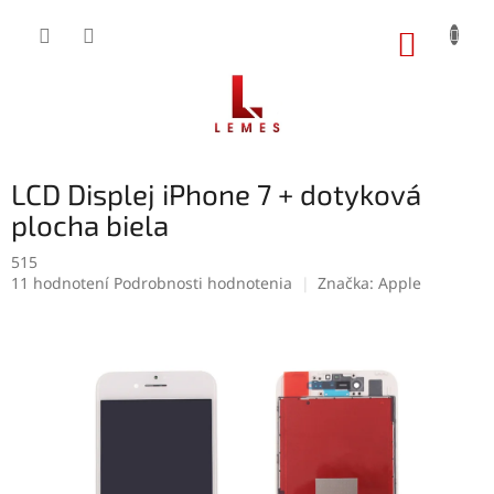
Prejsť
na
NÁKUP
obsah
KOŠÍK
LCD Displej iPhone 7 + dotyková
plocha biela
515
Priemerné
11 hodnotení
Podrobnosti hodnotenia
Značka:
Apple
hodnotenie
produktu
je
5,0
z
5
hviezdičiek.