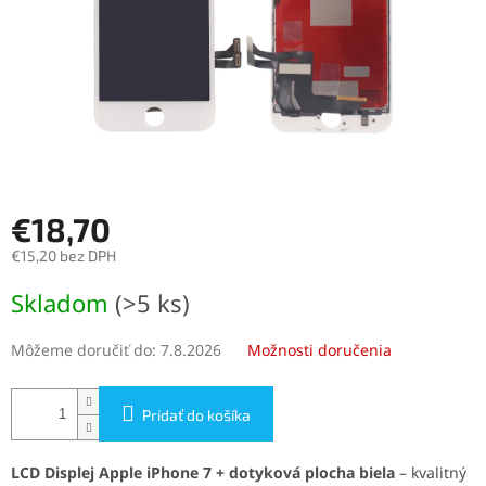
€18,70
€15,20 bez DPH
Jednotková
Skladom
(>5 ks)
cena:
Môžeme doručiť do:
7.8.2026
Možnosti doručenia
Pridať do košíka
LCD Displej Apple iPhone 7 + dotyková plocha biela
– kvalitný