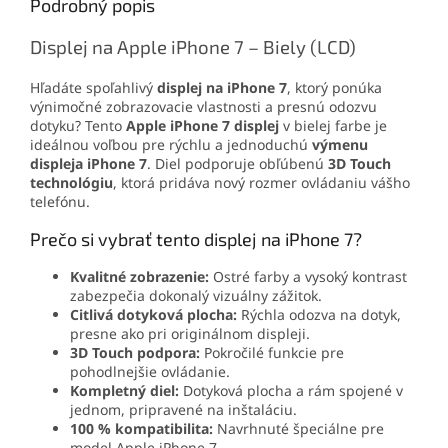
Podrobný popis
Displej na Apple iPhone 7 – Biely (LCD)
Hľadáte spoľahlivý
displej na iPhone 7
, ktorý ponúka
výnimočné zobrazovacie vlastnosti a presnú odozvu
dotyku? Tento
Apple iPhone 7 displej
v bielej farbe je
ideálnou voľbou pre rýchlu a jednoduchú
výmenu
displeja iPhone 7
. Diel podporuje obľúbenú
3D Touch
technológiu
, ktorá pridáva nový rozmer ovládaniu vášho
telefónu.
Prečo si vybrať tento displej na iPhone 7?
Kvalitné zobrazenie:
Ostré farby a vysoký kontrast
zabezpečia dokonalý vizuálny zážitok.
Citlivá dotyková plocha:
Rýchla odozva na dotyk,
presne ako pri originálnom displeji.
3D Touch podpora:
Pokročilé funkcie pre
pohodlnejšie ovládanie.
Kompletný diel:
Dotyková plocha a rám spojené v
jednom, pripravené na inštaláciu.
100 % kompatibilita:
Navrhnuté špeciálne pre
model
Apple iPhone 7.