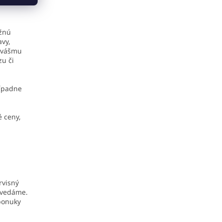
ožnú
avy,
e vášmu
zu či
rípadne
 ceny,
rvisný
ovedáme.
 ponuky