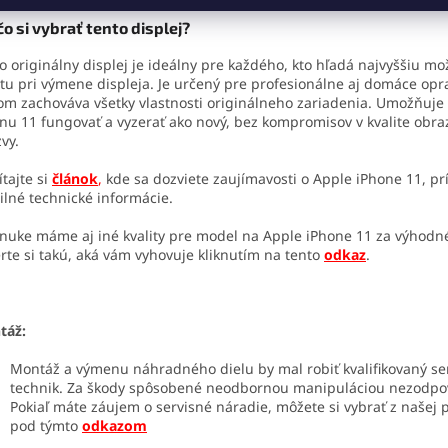
o si vybrať tento displej?
o originálny displej je ideálny pre každého, kto hľadá najvyššiu m
itu pri výmene displeja. Je určený pre profesionálne aj domáce opr
om zachováva všetky vlastnosti originálneho zariadenia. Umožňuj
nu 11 fungovať a vyzerať ako nový, bez kompromisov v kvalite obra
vy.
ítajte si
článok
,
kde sa dozviete zaujímavosti o Apple iPhone 11, p
ilné technické informácie.
nuke máme aj iné kvality pre model na Apple iPhone 11 za výhodné
rte si takú, aká vám vyhovuje kliknutím na tento
odkaz
.
táž:
Montáž a výmenu náhradného dielu by mal robiť kvalifikovaný se
technik. Za škody spôsobené neodbornou manipuláciou nezodp
Pokiaľ máte záujem o servisné náradie, môžete si vybrať z našej
pod týmto
odkazom