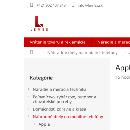
Prejsť
+421 902 407 343
info@lemes.sk
na
obsah
Vrátenie tovaru a reklamácie
Náradie a merac
Domov
Náhradné diely na mobilné telefóny
B
Appl
o
Preskočiť
č
Prieme
Kategórie
15 hod
kategórie
n
hodnot
ý
produk
Náradie a meracia technika
p
je
Poľovníctvo, rybárstvo, outdoor a
a
4,7
chovateľské potreby
z
n
Domácnosť, zdravie a krása
5
e
hviezdi
Náhradné diely na mobilné telefóny
l
Apple