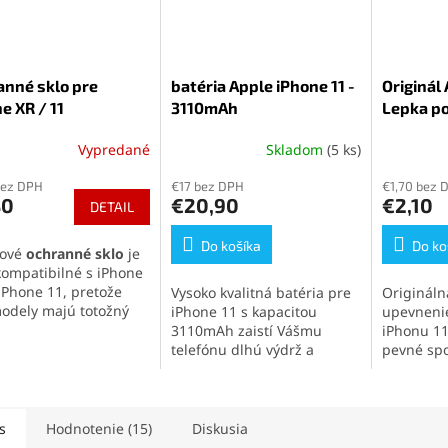
anné sklo pre
batéria Apple iPhone 11 -
Originál
e XR / 11
3110mAh
Lepka p
Vypredané
Skladom
(5 ks)
Priemerné
Priemern
hodnotenie
hodnoten
bez DPH
€17 bez DPH
€1,70 bez 
produktu
produktu
80
€20,90
€2,10
DETAIL
je
je
5,0
5,0
z
Do košíka
z
Do ko
iové
ochranné sklo
je
5
5
kompatibilné s iPhone
hviezdičiek.
hviezdičie
 iPhone 11, pretože
Vysoko kvalitná batéria pre
Origináln
odely majú totožný
iPhone 11 s kapacitou
upevnenie
j aj výrez pre
3110mAh zaistí Vášmu
iPhonu 11
uktor. Sklo s
telefónu dlhú výdrž a
pevné spo
sťou 9H siaha
až po
obnoví jeho pôvodný výkon.
zachovani
e telefónu
a
Ideálne riešenie pre
zariadeni
hlivo chráni pred
výmenu batérie iPhone 11 a
profesion
ancami a nárazmi.
zaistenie maximálnej
domácu v
s
Hodnotenie (15)
Diskusia
óbna vrstva udrží
kapacity.