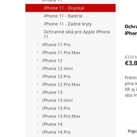
iPhone 11 - Displeje
iPhone 11 - Batérie
iPhone 11 - Zadné kryty
Ochr
Ochranné sklá pre Apple iPhone
iPhon
11
iPhone 11 Pro
iPhone 11 Pro Max
€3,10 
iPhone 12
€3,
iPhone 12 mini
iPhone 12 Pro
Prém
plne 
iPhone 12 Pro Max
XR aj
iPhone 13
oba m
iPhone 13 mini
disple
reprod
iPhone 13 Pro
tvrdo
iPhone 13 Pro Max
okraj
iPhone 14
spoľa
škrab
Popi
iPhone 14 Pro
Oleof