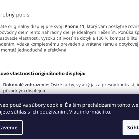
j čistý a zachová jeho
 citlivosť.
robný popis
áte originálny displej pre svoj
iPhone 11
, ktorý vám poskytne rovna
pôvodný diel? Tento náhradný diel je ideálnym riešením. Ponúka š
azovacie vlastnosti, vysokú citlivosť na dotyk a 100 % kompatibilitu
adením. Vďaka kompletnému prevedeniu vrátane rámu a dotykovej 
 montáž jednoduchá a efektívna.
ové vlastnosti originálneho displeja:
Dokonalé zobrazenie:
Ostré farby, vysoký jas a presný kontrast, i
pôvodným displejom.
Vysoká citlivosť na dotyk:
Perfektná odozva na každý dotyk pre
a presné používanie.
web používa súbory cookie. Ďalším prechádzaním tohto w
Podpora 3D Touch:
Intuitívne ovládanie a maximálna používateľ
ujete súhlas s ich používaním. Viac informácií
tu
.
spokojnosť.
Jednoduchá montáž:
Kompletný diel obsahuje rám aj dotykovú p
šetrí čas a znižuje náročnosť výmeny.
tavenie
Súhl