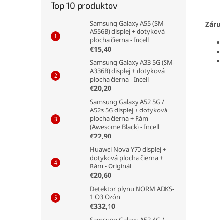
Top 10 produktov
Samsung Galaxy A55 (SM-
Zár
A556B) displej + dotyková
plocha čierna - Incell
€15,40
Samsung Galaxy A33 5G (SM-
A336B) displej + dotyková
plocha čierna - Incell
€20,20
Samsung Galaxy A52 5G /
A52s 5G displej + dotyková
plocha čierna + Rám
(Awesome Black) - Incell
€22,90
Huawei Nova Y70 displej +
dotyková plocha čierna +
Rám - Originál
€20,60
Detektor plynu NORM ADKS-
1 O3 Ozón
€332,10
Samsung Galaxy A52 4G /