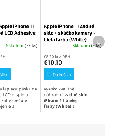
 Apple iPhone 11
Apple iPhone 11 Zadné
od LCD Adhesive
sklo + sklíčko kamery -
Ďalší
biela farba (White)
produkt
Skladom
(>5 ks)
Skladom
(3 ks)
é
Priemerné
ie
hodnotenie
DPH
€8,20 bez DPH
produktu
€10,10
je
5,0
šíka
z
Do košíka
5
k.
hviezdičiek.
a lepiaca páska na
Vysoko kvalitné
 LCD displeja
náhradné
zadné sklo
 zabezpečuje
iPhone 11
bielej
jenie a
farby
(White)
s
e vodotesnosti
integrovanými sklíčkami na
a. Ideálna na
fotoaparát, ideálne na
álne opravy aj
rýchlu opravu a obnovenie
ýmenu displeja.
pôvodného vzhľadu
telefónu. Perfektná