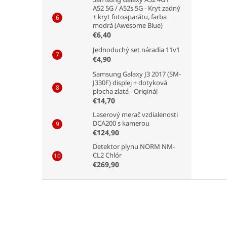
A52 5G / A52s 5G - Kryt zadný
+ kryt fotoaparátu, farba
modrá (Awesome Blue)
€6,40
Jednoduchý set náradia 11v1
€4,90
Samsung Galaxy J3 2017 (SM-
J330F) displej + dotyková
plocha zlatá - Originál
€14,70
Laserový merač vzdialenosti
DCA200 s kamerou
€124,90
Detektor plynu NORM NM-
CL2 Chlór
€269,90
Z
á
p
ä