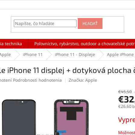
HĽADAŤ
ia technika
Poľovníctvo, rybárstvo, outdoor a chovateľské pot
Apple
iPhone 11
iPhone 11 - Displeje
Apple iPhone 
e iPhone 11 displej + dotyková plocha č
rné
notení
Podrobnosti hodnotenia
Značka:
Apple
enie
tu
€45,50
€32
€26,60 
Jednotk
Vypr
čiek.
cena:
Možnost