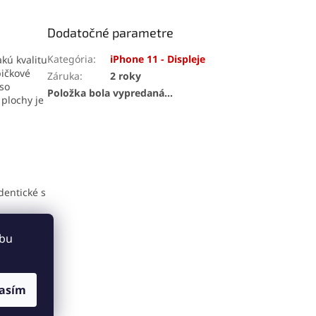
kompatibilita a jednoduchá
inštalácia pre maximálnu
Dodatočné parametre
spokojnosť.
Kategória
:
iPhone 11 - Displeje
kú kvalitu
pičkové
Záruka
:
2 roky
 so
Položka bola vypredaná…
plochy je
dentické s
 pohodlné
ebu
ská
lochu, čo
asím