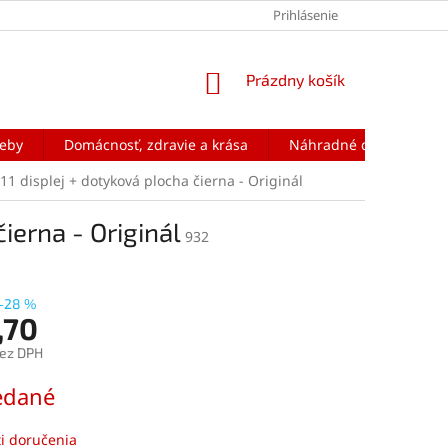
Prihlásenie
NÁKUPNÝ
Prázdny košík
KOŠÍK
reby
Domácnosť, zdravie a krása
Náhradné diely na mobi
11 displej + dotyková plocha čierna - Originál
ierna - Originál
932
–28 %
,70
bez DPH
ová
edané
i doručenia