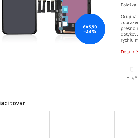
Položka
Originál
zobraze
€45,50
presnou
–28 %
dotykov
rýchlu 
Detailné
TLAČ
iaci tovar