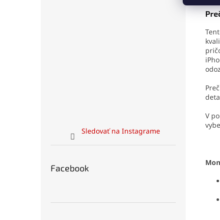
Preč
Tent
kval
prič
iPho
odoz
Preč
deta
V po
vybe
Sledovať na Instagrame
Mon
Facebook