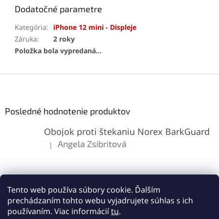
Dodatočné parametre
Kategória
:
iPhone 12 mini - Displeje
Záruka
:
2 roky
Položka bola vypredaná…
Z
á
p
ä
Posledné hodnotenie produktov
t
Obojok proti štekaniu Norex BarkGuard
i
e
Angela Zsibritová
|
Hodnotenie produktu je 5 z 5 hviezdičiek.
Tento web používa súbory cookie. Ďalším
prechádzaním tohto webu vyjadrujete súhlas s ich
používaním. Viac informácií
tu
.