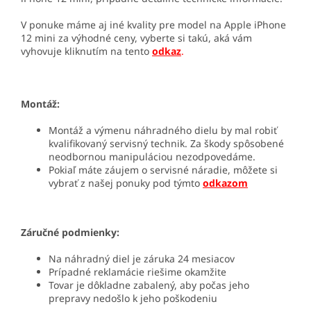
V ponuke máme aj iné kvality pre model na Apple iPhone
12 mini za výhodné ceny, vyberte si takú, aká vám
vyhovuje kliknutím na tento
odkaz
.
Montáž:
Montáž a výmenu náhradného dielu by mal robiť
kvalifikovaný servisný technik. Za škody spôsobené
neodbornou manipuláciou nezodpovedáme.
Pokiaľ máte záujem o servisné náradie, môžete si
vybrať z našej ponuky pod týmto
odkazom
Záručné podmienky:
Na náhradný diel je záruka 24 mesiacov
Prípadné reklamácie riešime okamžite
Tovar je dôkladne zabalený, aby počas jeho
prepravy nedošlo k jeho poškodeniu