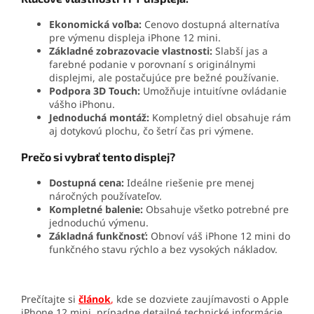
Ekonomická voľba:
Cenovo dostupná alternatíva
pre výmenu displeja iPhone 12 mini.
Základné zobrazovacie vlastnosti:
Slabší jas a
farebné podanie v porovnaní s originálnymi
displejmi, ale postačujúce pre bežné používanie.
Podpora 3D Touch:
Umožňuje intuitívne ovládanie
vášho iPhonu.
Jednoduchá montáž:
Kompletný diel obsahuje rám
aj dotykovú plochu, čo šetrí čas pri výmene.
Prečo si vybrať tento displej?
Dostupná cena:
Ideálne riešenie pre menej
náročných používateľov.
Kompletné balenie:
Obsahuje všetko potrebné pre
jednoduchú výmenu.
Základná funkčnosť:
Obnoví váš iPhone 12 mini do
funkčného stavu rýchlo a bez vysokých nákladov.
Prečítajte si
článok
,
kde se dozviete zaujímavosti o Apple
iPhone 12 mini, prípadne detailné technické informácie.