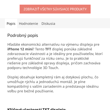
iPhone 12 mini a zaistenie
Ideálna na profesionálne
maximálnej kapacity.
opravy aj domácu výmenu
ZOBRAZIŤ VŠETKY SÚVISIACE PRODUKTY
displeja.
Popis
Hodnotenie
Diskusia
Podrobný popis
Hľadáte ekonomickú alternatívu na výmenu displeja pre
iPhone 12 mini
? Tento
TFT
displej ponúka základné
zobrazovacie vlastnosti a je ideálny pre používateľov, ktorí
preferujú funkčnosť za nízku cenu. Je to praktické
riešenie pre základné opravy displeja, pričom zachováva
podporu technológie 3D Touch.
Displej obsahuje kompletný rám aj dotykovú plochu, čo
umožňuje rýchlu a jednoduchú montáž. Je plne
kompatibilný s vaším zariadením a predstavuje ideálnu
voľbu pre bežné používanie.
Kľúčové vlastnosti TFT displeja: