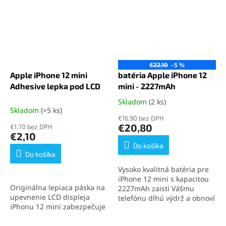
€22,10
–5 %
Apple iPhone 12 mini
batéria Apple iPhone 12
Adhesive lepka pod LCD
mini - 2227mAh
Skladom
(2 ks)
Priemerné
Skladom
(>5 ks)
hodnotenie
€16,90 bez DPH
produktu
€20,80
€1,70 bez DPH
je
€2,10
5,0
Do košíka
z
Do košíka
5
Vysoko kvalitná batéria pre
hviezdičiek.
iPhone 12 mini s kapacitou
Originálna lepiaca páska na
2227mAh zaistí Vášmu
upevnenie LCD displeja
telefónu dlhú výdrž a obnoví
iPhonu 12 mini zabezpečuje
jeho pôvodný výkon. Ideálne
pevné spojenie a zachovanie
riešenie pre výmenu batérie
vodotesnosti zariadenia.