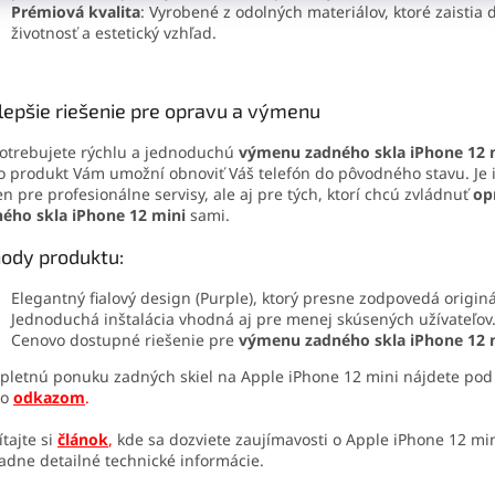
Prémiová kvalita
: Vyrobené z odolných materiálov, ktoré zaistia 
životnosť a estetický vzhľad.
lepšie riešenie pre opravu a výmenu
otrebujete rýchlu a jednoduchú
výmenu zadného skla iPhone 12 
o produkt Vám umožní obnoviť Váš telefón do pôvodného stavu. Je 
en pre profesionálne servisy, ale aj pre tých, ktorí chcú zvládnuť
op
ého skla iPhone 12 mini
sami.
ody produktu:
Elegantný fialový design (Purple), ktorý presne zodpovedá originá
Jednoduchá inštalácia vhodná aj pre menej skúsených užívateľov
Cenovo dostupné riešenie pre
výmenu zadného skla iPhone 12 
letnú ponuku zadných skiel na Apple iPhone 12 mini nájdete pod
to
odkazom
.
ítajte si
článok
,
kde sa dozviete zaujímavosti o Apple iPhone 12 min
adne detailné technické informácie.