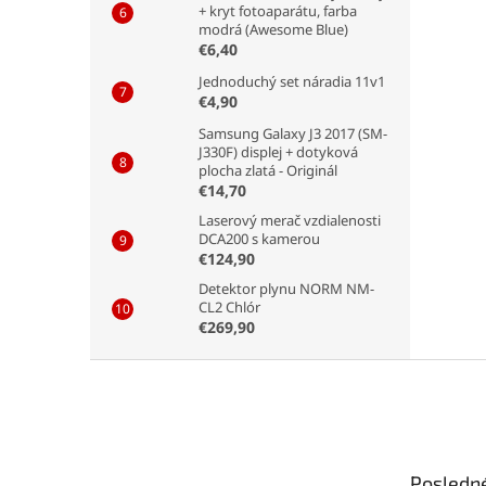
+ kryt fotoaparátu, farba
modrá (Awesome Blue)
€6,40
Jednoduchý set náradia 11v1
€4,90
Samsung Galaxy J3 2017 (SM-
J330F) displej + dotyková
plocha zlatá - Originál
€14,70
Laserový merač vzdialenosti
DCA200 s kamerou
€124,90
Detektor plynu NORM NM-
CL2 Chlór
€269,90
Z
á
p
ä
t
Posledn