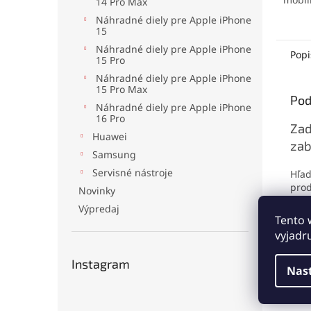
14 Pro Max
elekt
Náhradné diely pre Apple iPhone
mater
15
no pr
Náhradné diely pre Apple iPhone
odolá
Popi
15 Pro
oderu
Náhradné diely pre Apple iPhone
aplika
15 Pro Max
jedno
Pod
drobn
Náhradné diely pre Apple iPhone
16 Pro
Zad
Huawei
zab
Samsung
Servisné nástroje
Hľad
prod
Novinky
mini
Výpredaj
foto
Tento 
vyjadr
Pre
Instagram
Nas