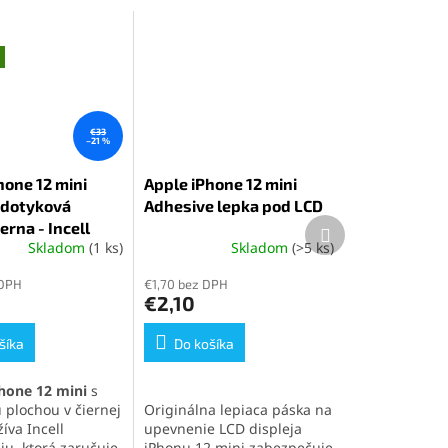
€33
–21 %
hone 12 mini
Apple iPhone 12 mini
+ dotyková
Adhesive lepka pod LCD
Ďalší
erna - Incell
produkt
Skladom
(1 ks)
Skladom
(>5 ks)
é
ie
 DPH
€1,70 bez DPH
€2,10
šíka
Do košíka
k.
Phone 12 mini
s
 plochou v čiernej
Originálna lepiaca páska na
íva Incell
upevnenie LCD displeja
iu, ktorá zaručuje
iPhonu 12 mini zabezpečuje