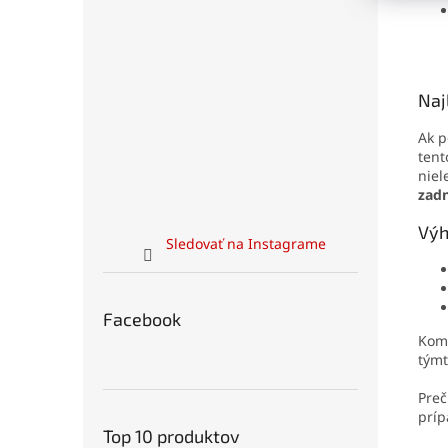
Naj
Ak p
tent
niel
zadn
Výh
Sledovať na Instagrame
Facebook
Komp
tým
Preč
príp
Top 10 produktov