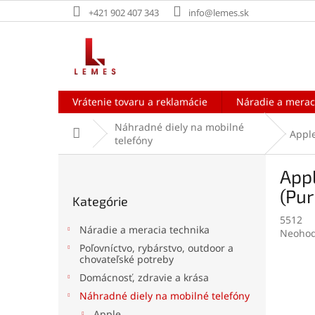
Prejsť
+421 902 407 343
info@lemes.sk
na
obsah
Vrátenie tovaru a reklamácie
Náradie a merac
Náhradné diely na mobilné
Domov
Appl
telefóny
B
Appl
o
Preskočiť
č
(Pur
Kategórie
kategórie
n
5512
ý
Náradie a meracia technika
Prieme
Neohod
p
hodnot
Poľovníctvo, rybárstvo, outdoor a
a
chovateľské potreby
produk
n
je
Domácnosť, zdravie a krása
e
0,0
Náhradné diely na mobilné telefóny
l
z
5
Apple