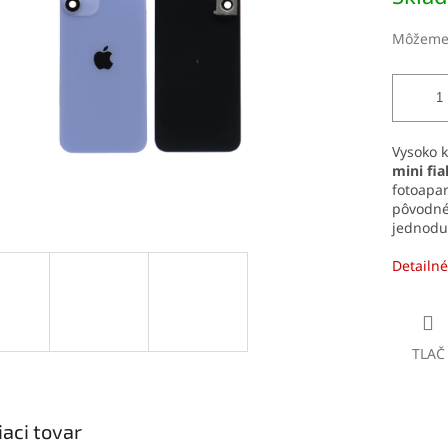
čiek.
Môžeme 
Vysoko 
mini
fia
fotoapar
pôvodnéh
jednodu
Detailné
TLAČ
iaci tovar