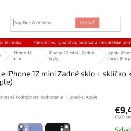
HĽADAŤ
ia technika
Poľovníctvo, rybárstvo, outdoor a chovateľské pot
iPhone 12
iPhone 12 mini - Zadné
Apple iPhon
e
mini
kryty
farba (Purp
e iPhone 12 mini Zadné sklo + sklíčko 
ple)
rné
notené
Podrobnosti hodnotenia
Značka:
Apple
enie
€9,
tu
€7,60 be
Jednotk
Skla
cena: