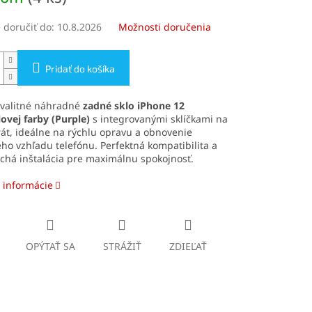
doručiť do:
10.8.2026
Možnosti doručenia
Pridať do košíka
kvalitné náhradné
zadné sklo iPhone 12
lovej farby
(Purple)
s integrovanými sklíčkami na
át, ideálne na rýchlu opravu a obnovenie
o vzhľadu telefónu. Perfektná kompatibilita a
chá inštalácia pre maximálnu spokojnosť.
 informácie
OPÝTAŤ SA
STRÁŽIŤ
ZDIEĽAŤ