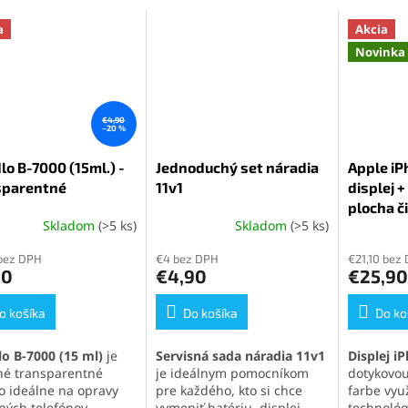
a
Akcia
Novinka
€4,90
–20 %
lo B-7000 (15ml.) -
Jednoduchý set náradia
Apple iP
sparentné
11v1
displej 
plocha či
Skladom
(>5 ks)
Skladom
(>5 ks)
erné
Priemerné
Priemern
tenie
hodnotenie
hodnoten
bez DPH
€4 bez DPH
€21,10 bez
ktu
produktu
produktu
90
€4,90
€25,90
je
je
5,0
5,0
o košíka
z
Do košíka
z
Do ko
5
5
ičiek.
hviezdičiek.
hviezdičie
lo B-7000 (15 ml)
je
Servisná sada náradia 11v1
Displej i
tné transparentné
je ideálnym pomocníkom
dotykovou
lo ideálne na opravy
pre každého, kto si chce
farbe využ
ných telefónov,
vymeniť batériu, displej
technológ