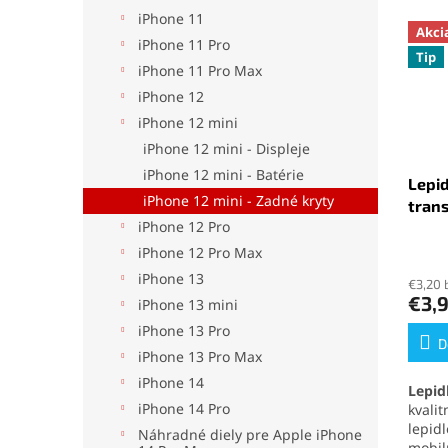
iPhone 11
Akci
iPhone 11 Pro
Tip
iPhone 11 Pro Max
iPhone 12
iPhone 12 mini
iPhone 12 mini - Displeje
iPhone 12 mini - Batérie
Lepid
iPhone 12 mini - Zadné kryty
tran
iPhone 12 Pro
Priem
iPhone 12 Pro Max
hodno
iPhone 13
€3,20 
produ
€3,
iPhone 13 mini
je
5,0
iPhone 13 Pro
z
D
iPhone 13 Pro Max
5
iPhone 14
hviezd
Lepid
iPhone 14 Pro
kvali
lepid
Náhradné diely pre Apple iPhone
mobil