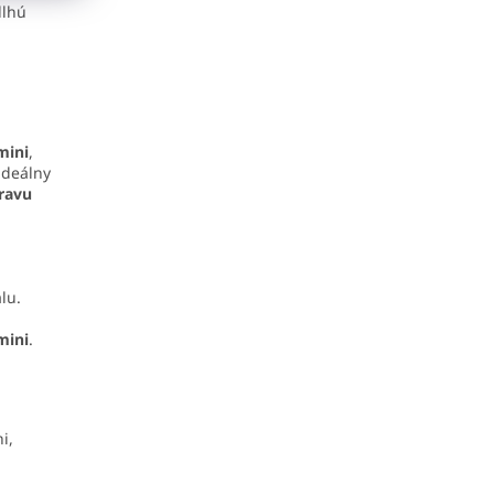
dlhú
mini
,
ideálny
ravu
lu.
.
mini
.
i,