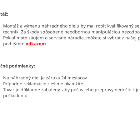
táž:
Montáž a výmenu náhradného dielu by mal robiť kvalifikovaný se
technik. Za škody spôsobené neodbornou manipuláciou nezodp
Pokiaľ máte záujem o servisné náradie, môžete si vybrať z našej
pod týmto
odkazom
učné podmienky:
Na náhradný diel je záruka 24 mesiacov
Prípadné reklamácie riešime okamžite
Tovar je dôkladne zabalený, aby počas jeho prepravy nedošlo k j
poškodeniu