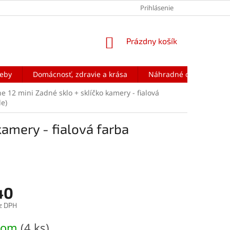
Prihlásenie
NÁKUPNÝ
Prázdny košík
KOŠÍK
reby
Domácnosť, zdravie a krása
Náhradné diely na mobi
e 12 mini Zadné sklo + sklíčko kamery - fialová
le)
kamery - fialová farba
40
z DPH
ová
dom
(4 ks)