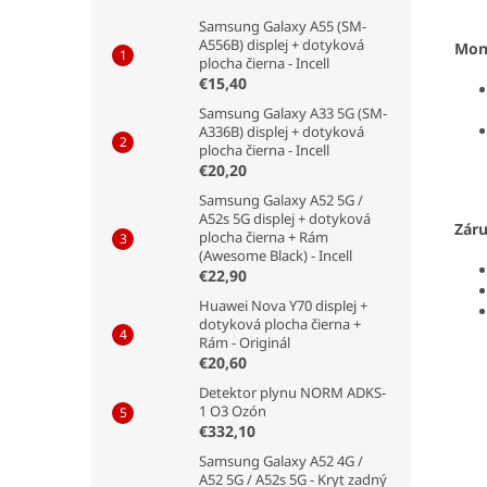
Samsung Galaxy A55 (SM-
A556B) displej + dotyková
Mon
plocha čierna - Incell
€15,40
Samsung Galaxy A33 5G (SM-
A336B) displej + dotyková
plocha čierna - Incell
€20,20
Samsung Galaxy A52 5G /
A52s 5G displej + dotyková
Zár
plocha čierna + Rám
(Awesome Black) - Incell
€22,90
Huawei Nova Y70 displej +
dotyková plocha čierna +
Rám - Originál
€20,60
Detektor plynu NORM ADKS-
1 O3 Ozón
€332,10
Samsung Galaxy A52 4G /
A52 5G / A52s 5G - Kryt zadný