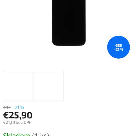
€33
–21 %
€33
–21 %
€25,90
€21,10 bez DPH
Jednotková
Skladom
(1 ks)