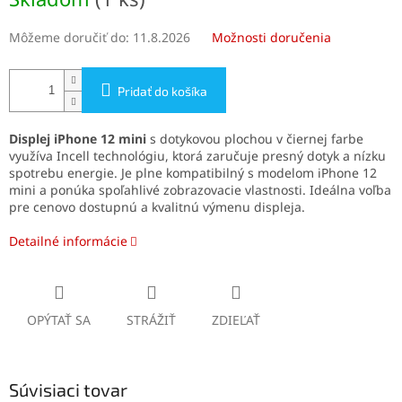
cena:
Môžeme doručiť do:
11.8.2026
Možnosti doručenia
Pridať do košíka
Displej iPhone 12 mini
s dotykovou plochou v čiernej farbe
využíva Incell technológiu, ktorá zaručuje presný dotyk a nízku
spotrebu energie. Je plne kompatibilný s modelom iPhone 12
mini a ponúka spoľahlivé zobrazovacie vlastnosti. Ideálna voľba
pre cenovo dostupnú a kvalitnú výmenu displeja.
Detailné informácie
OPÝTAŤ SA
STRÁŽIŤ
ZDIEĽAŤ
Súvisiaci tovar