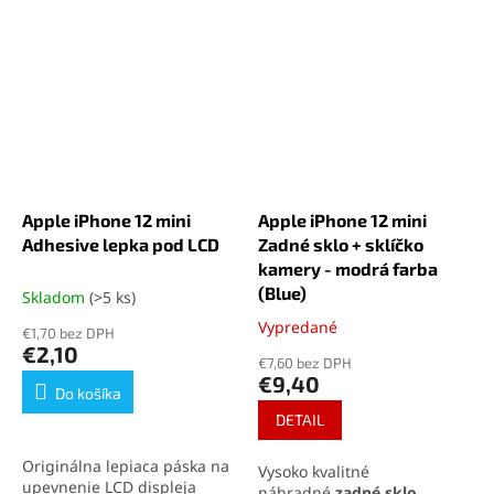
Apple iPhone 12 mini
Apple iPhone 12 mini
Adhesive lepka pod LCD
Zadné sklo + sklíčko
kamery - modrá farba
(Blue)
Skladom
(>5 ks)
Vypredané
Priemerné
€1,70 bez DPH
hodnotenie
€2,10
€7,60 bez DPH
produktu
€9,40
je
Do košíka
5,0
DETAIL
z
5
Originálna lepiaca páska na
Vysoko kvalitné
hviezdičiek.
upevnenie LCD displeja
náhradné
zadné sklo