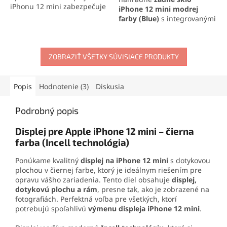
iPhonu 12 mini zabezpečuje
iPhone 12 mini
modrej
pevné spojenie a zachovanie
farby
(Blue)
s integrovanými
vodotesnosti zariadenia.
sklíčkami na fotoaparát,
Ideálna na profesionálne
ideálne na rýchlu opravu a
opravy aj domácu výmenu
obnovenie pôvodného
displeja.
ZOBRAZIŤ VŠETKY SÚVISIACE PRODUKTY
vzhľadu telefónu. Perfektná
kompatibilita a jednoduchá
inštalácia pre maximálnu
spokojnosť.
Popis
Hodnotenie (3)
Diskusia
Podrobný popis
Displej pre Apple iPhone 12 mini – čierna
farba (Incell technológia)
Ponúkame kvalitný
displej na iPhone 12 mini
s dotykovou
plochou v čiernej farbe, ktorý je ideálnym riešením pre
opravu vášho zariadenia. Tento diel obsahuje
displej,
dotykovú plochu a rám
, presne tak, ako je zobrazené na
fotografiách. Perfektná voľba pre všetkých, ktorí
potrebujú spoľahlivú
výmenu displeja iPhone 12 mini
.