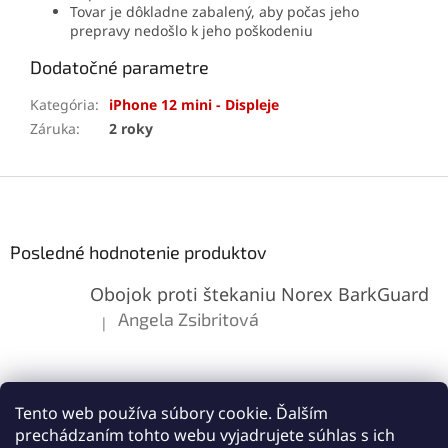
Tovar je dôkladne zabalený, aby počas jeho
prepravy nedošlo k jeho poškodeniu
Dodatočné parametre
Kategória
:
iPhone 12 mini - Displeje
Záruka
:
2 roky
Z
á
p
ä
Posledné hodnotenie produktov
t
Obojok proti štekaniu Norex BarkGuard
i
e
Angela Zsibritová
|
Hodnotenie produktu je 5 z 5 hviezdičiek.
Tento web používa súbory cookie. Ďalším
prechádzaním tohto webu vyjadrujete súhlas s ich