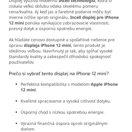
Displej využíva modernú
Incell technológiu
, ktorá si
získala veľkú obľubu vďaka skvelému pomeru
cena/kvalita. Aj keď jas a farebné podanie môžu byť
mierne nižšie oproti originálu,
Incell displej pre iPhone
12 mini
ponúka vynikajúce zobrazovacie vlastnosti,
presný dotyk a úspornú spotrebu energie.
Ak hľadáte cenovo dostupné a spoľahlivé riešenie pre
opravu
displeja iPhone 12 mini
, tento produkt je
ideálnou voľbou. Navrhnutý je tak, aby spĺňal vysoké
štandardy kvality a zabezpečil dlhodobú spokojnosť
používateľov.
Prečo si vybrať tento displej na iPhone 12 mini?
Perfektná kompatibilita s modelom
Apple iPhone
12 mini
.
Kvalitné spracovanie a vysoká citlivosť dotyku.
Úsporný chod s nízkou spotrebou energie.
Výrazná finančná úspora oproti originálnym
dielom.