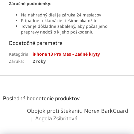
Záručné podmienky:
Na náhradný diel je záruka 24 mesiacov
Prípadné reklamácie riešime okamžite
Tovar je dôkladne zabalený, aby počas jeho
prepravy nedošlo k jeho poškodeniu
Dodatočné parametre
Kategória
:
iPhone 13 Pro Max - Zadné kryty
Záruka
:
2 roky
Z
á
p
ä
Posledné hodnotenie produktov
t
Obojok proti štekaniu Norex BarkGuard
i
e
Angela Zsibritová
|
Hodnotenie produktu je 5 z 5 hviezdičiek.