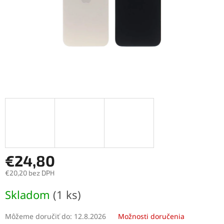
€24,80
€20,20 bez DPH
Jednotková
Skladom
(1 ks)
cena:
Môžeme doručiť do:
12.8.2026
Možnosti doručenia