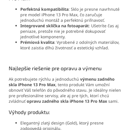
Perfektná kompatibilita
: Sklo je presne navrhnuté
pre model iPhone 13 Pro Max, čo zaručuje
jednoduchú montáž a perfektnú priľnavosť.
Integrované sklíčka na fotoaparát
: Ušetríte čas aj
peniaze, pretože nie je potrebné dokupovať
jednotlivé komponenty.
Prémiová kvalita
: Vyrobené z odolných materiálov,
ktoré zaistia dlhú životnosť a estetický vzhľad.
Najlepšie riešenie pre opravu a výmenu
Ak potrebujete rýchlu a jednoduchú
výmenu zadného
skla iPhone 13 Pro Max
, tento produkt Vám umožní
obnoviť Váš telefón do pôvodného stavu. Je ideálny nielen
pre profesionálne servisy, ale aj pre tých, ktorí chcú
zvládnuť
opravu zadného skla iPhone 13 Pro Max
sami.
Výhody produktu:
Elegantný zlatý design (Gold), ktorý presne
zodpovedá originálu.