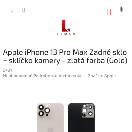
Prejsť
na
NÁKUP
obsah
KOŠÍK
Apple iPhone 13 Pro Max Zadné sklo
+ sklíčko kamery - zlatá farba (Gold)
5431
Priemerné
Neohodnotené
Podrobnosti hodnotenia
Značka:
Apple
hodnotenie
produktu
je
0,0
z
5
hviezdičiek.