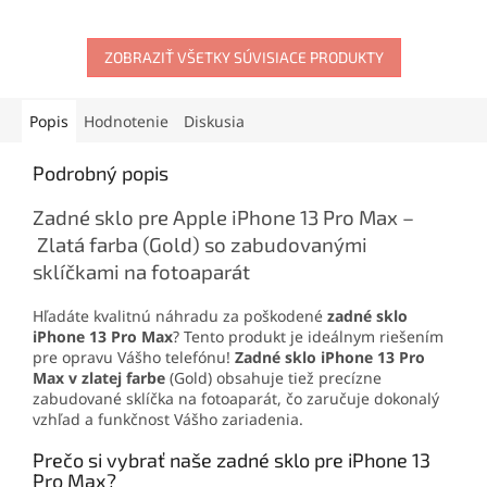
výbornú citlivosť na dotyk a
skvelý pomer cena-kvalita,
podporu technológií 3D
vysokú citlivosť na dotyk a
Touch a TrueTone. Ideálna
ZOBRAZIŤ VŠETKY SÚVISIACE PRODUKTY
podporu technológie 3D
voľba pre spoľahlivú a
Touch. Ideálna voľba na
jednoduchú výmenu
rýchlu a spoľahlivú výmenu
obrazovky vášho iPhonu.
displeja vášho iPhonu.
Popis
Hodnotenie
Diskusia
Podrobný popis
Zadné sklo pre Apple iPhone 13 Pro Max –
Zlatá farba (Gold) so zabudovanými
sklíčkami na fotoaparát
Hľadáte kvalitnú náhradu za poškodené
zadné sklo
iPhone 13 Pro Max
? Tento produkt je ideálnym riešením
pre opravu Vášho telefónu!
Zadné sklo iPhone 13 Pro
Max v zlatej farbe
(Gold) obsahuje tiež precízne
zabudované sklíčka na fotoaparát, čo zaručuje dokonalý
vzhľad a funkčnost Vášho zariadenia.
Prečo si vybrať naše zadné sklo pre iPhone 13
Pro Max?