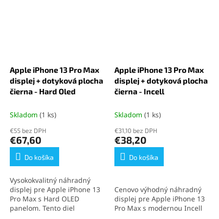
Apple iPhone 13 Pro Max
Apple iPhone 13 Pro Max
displej + dotyková plocha
displej + dotyková plocha
čierna - Hard Oled
čierna - Incell
Skladom
(1 ks)
Skladom
(1 ks)
€55 bez DPH
€31,10 bez DPH
€67,60
€38,20
Do košíka
Do košíka
Vysokokvalitný náhradný
displej pre Apple iPhone 13
Cenovo výhodný náhradný
Pro Max s Hard OLED
displej pre Apple iPhone 13
panelom. Tento diel
Pro Max s modernou Incell
poskytuje ostré farby,
technológiou. Poskytuje