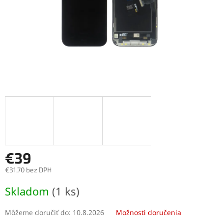
€39
€31,70 bez DPH
Jednotková
Skladom
(1 ks)
cena:
Môžeme doručiť do:
10.8.2026
Možnosti doručenia