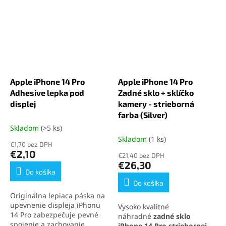
Apple iPhone 14 Pro
Apple iPhone 14 Pro
Adhesive lepka pod
Zadné sklo + sklíčko
displej
kamery - strieborná
farba (Silver)
Skladom
(>5 ks)
Skladom
(1 ks)
€1,70 bez DPH
€2,10
€21,40 bez DPH
€26,30
Do košíka
Do košíka
Originálna lepiaca páska na
upevnenie displeja iPhonu
Vysoko kvalitné
14 Pro zabezpečuje pevné
náhradné
zadné sklo
spojenie a zachovanie
iPhone 14 Pro
striebornej