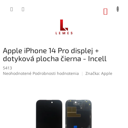
Prejsť
na
NÁKUP
obsah
KOŠÍK
Apple iPhone 14 Pro displej +
dotyková plocha čierna - Incell
5413
Priemerné
Neohodnotené
Podrobnosti hodnotenia
Značka:
Apple
hodnotenie
produktu
je
0,0
z
5
hviezdičiek.