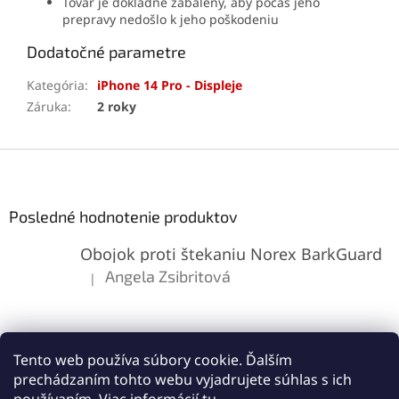
Tovar je dôkladne zabalený, aby počas jeho
prepravy nedošlo k jeho poškodeniu
Dodatočné parametre
Kategória
:
iPhone 14 Pro - Displeje
Záruka
:
2 roky
Z
á
p
ä
Posledné hodnotenie produktov
t
Obojok proti štekaniu Norex BarkGuard
i
e
Angela Zsibritová
|
Hodnotenie produktu je 5 z 5 hviezdičiek.
Tento web používa súbory cookie. Ďalším
prechádzaním tohto webu vyjadrujete súhlas s ich