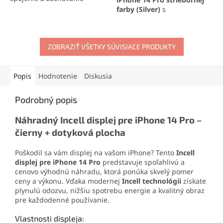
vodotesnosti zariadenia.
farby
(Silver)
s
Ideálna na profesionálne
integrovanými sklíčkami na
opravy aj domácu výmenu
fotoaparát, ideálne na
displeja.
rýchlu opravu a obnovenie
ZOBRAZIŤ VŠETKY SÚVISIACE PRODUKTY
pôvodného vzhľadu
telefónu. Perfektná
kompatibilita a jednoduchá
inštalácia pre maximálnu
Popis
Hodnotenie
Diskusia
spokojnosť.
Podrobný popis
Náhradný Incell displej pre iPhone 14 Pro –
čierny + dotyková plocha
Poškodil sa vám displej na vašom iPhone? Tento
Incell
displej pre iPhone 14 Pro
predstavuje spoľahlivú a
cenovo výhodnú náhradu, ktorá ponúka skvelý pomer
ceny a výkonu. Vďaka modernej
Incell technológii
získate
plynulú odozvu, nižšiu spotrebu energie a kvalitný obraz
pre každodenné používanie.
Vlastnosti displeja: