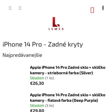
Prejsť
na
NÁKUP
obsah
KOŠÍK
iPhone 14 Pro - Zadné kryty
Najpredávanejšie
Apple iPhone 14 Pro Zadné sklo + sklíčko
kamery - strieborná farba (Silver)
Skladom
(1 ks)
€26,30
Apple iPhone 14 Pro Zadné sklo + sklíčko
kamery - fialová farba (Deep Purple)
Skladom
(3 ks)
€29,80