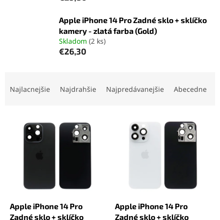
Apple iPhone 14 Pro Zadné sklo + sklíčko
kamery - zlatá farba (Gold)
Skladom
(2 ks)
€26,30
R
a
Najlacnejšie
Najdrahšie
Najpredávanejšie
Abecedne
d
e
V
n
ý
i
p
e
i
p
s
r
p
o
r
d
o
u
d
k
Apple iPhone 14 Pro
Apple iPhone 14 Pro
u
t
Zadné sklo + sklíčko
Zadné sklo + sklíčko