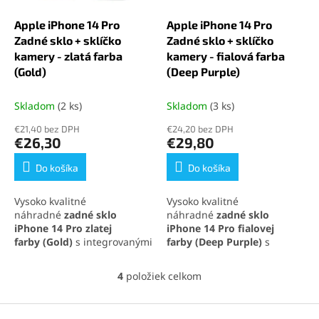
Apple iPhone 14 Pro
Apple iPhone 14 Pro
Zadné sklo + sklíčko
Zadné sklo + sklíčko
kamery - zlatá farba
kamery - fialová farba
(Gold)
(Deep Purple)
Skladom
(2 ks)
Skladom
(3 ks)
€21,40 bez DPH
€24,20 bez DPH
€26,30
€29,80
Do košíka
Do košíka
Vysoko kvalitné
Vysoko kvalitné
náhradné
zadné sklo
náhradné
zadné sklo
iPhone 14 Pro
zlatej
iPhone 14 Pro
fialovej
farby
(Gold)
s integrovanými
farby
(Deep Purple)
s
sklíčkami na fotoaparát,
integrovanými sklíčkami na
ideálne na rýchlu opravu a
fotoaparát, ideálne na
4
položiek celkom
O
obnovenie pôvodného
rýchlu opravu a obnovenie
v
vzhľadu telefónu. Perfektná
pôvodného vzhľadu
l
Z
kompatibilita a jednoduchá
telefónu. Perfektná