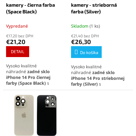
k
o
kamery - čierna farba
kamery - strieborná
t
v
(Space Black)
farba (Silver)
o
v
Vypredané
Skladom
(1 ks)
€17,20 bez DPH
€21,40 bez DPH
€21,20
€26,30
DETAIL
Do košíka
Vysoko kvalitné
Vysoko kvalitné
náhradné
zadné sklo
náhradné
zadné sklo
iPhone 14 Pro
čiernej
iPhone 14 Pro
striebornej
farby
(Space Black)
s
farby
(Silver)
s
integrovanými sklíčkami na
integrovanými sklíčkami na
fotoaparát, ideálne na
fotoaparát, ideálne na
rýchlu opravu a obnovenie
rýchlu opravu a obnovenie
pôvodného vzhľadu
pôvodného vzhľadu
telefónu. Perfektná
telefónu. Perfektná
kompatibilita a jednoduchá
kompatibilita a jednoduchá
inštalácia pre maximálnu
inštalácia pre maximálnu
spokojnosť.
spokojnosť.