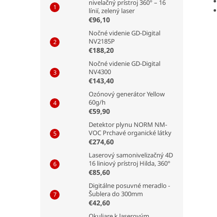
nivelačný prístroj 360° – 16
línií, zelený laser
€96,10
Nočné videnie GD-Digital
NV2185P
€188,20
Nočné videnie GD-Digital
NV4300
€143,40
Ozónový generátor Yellow
60g/h
€59,90
Detektor plynu NORM NM-
VOC Prchavé organické látky
€274,60
Laserový samonivelizačný 4D
16 liniový prístroj Hilda, 360°
€85,60
Digitálne posuvné meradlo -
Šublera do 300mm
€42,60
Okuliare k laserovým