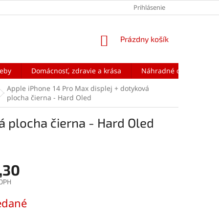
Prihlásenie
NÁKUPNÝ
Prázdny košík
KOŠÍK
reby
Domácnosť, zdravie a krása
Náhradné diely na mobi
Apple iPhone 14 Pro Max displej + dotyková
plocha čierna - Hard Oled
á plocha čierna - Hard Oled
,30
 DPH
ová
edané