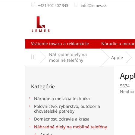
Prejsť
+421 902 407 343
info@lemes.sk
na
obsah
Vrátenie tovaru a reklamácie
Náradie a merac
Náhradné diely na
Domov
Apple
mobilné telefóny
B
Appl
o
Preskočiť
č
Kategórie
5674
kategórie
n
Prieme
Neohod
ý
hodnot
Náradie a meracia technika
p
produk
Poľovníctvo, rybárstvo, outdoor a
a
je
chovateľské potreby
0,0
n
Domácnosť, zdravie a krása
z
e
5
Náhradné diely na mobilné telefóny
l
hviezdi
Apple