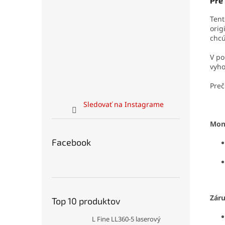
Pre 
Tent
orig
chcú
V po
vyho
Preč
Sledovať na Instagrame
Mon
Facebook
Zár
Top 10 produktov
L Fine LL360-5 laserový