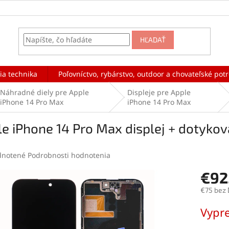
HĽADAŤ
ia technika
Poľovníctvo, rybárstvo, outdoor a chovateľské pot
Náhradné diely pre Apple
Displeje pre Apple
iPhone 14 Pro Max
iPhone 14 Pro Max
e iPhone 14 Pro Max displej + dotykov
rné
notené
Podrobnosti hodnotenia
enie
€92
tu
€75 bez
Jednotk
Vypr
cena:
čiek.