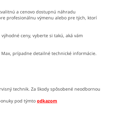
ú kvalitnú a cenovo dostupnú náhradu
 pre profesionálnu výmenu alebo pre tých, ktorí
 výhodné ceny, vyberte si takú, aká vám
 Max, prípadne detailné technické informácie.
ervisný technik. Za škody spôsobené neodbornou
 ponuky pod týmto
odkazom