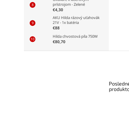
prístrojom - Zelené
€4,30
AKU Hilda rázový uťahovák
21V - 1x batéria
€88
Hilda chvostová píla 750W
€80,70
Z
á
p
ä
t
Posledn
i
produkt
e