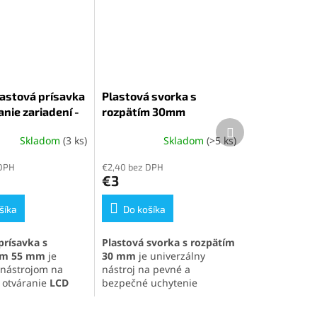
astová prísavka
Plastová svorka s
anie zariadení -
rozpätím 30mm
Ďalší
produkt
Skladom
(3 ks)
Skladom
(>5 ks)
é
Priemerné
ie
hodnotenie
 DPH
€2,40 bez DPH
produktu
€3
je
5,0
šíka
z
Do košíka
5
k.
hviezdičiek.
prísavka s
Plastová svorka s rozpätím
om 55 mm
je
30 mm
je univerzálny
nástrojom na
nástroj na pevné a
 otváranie
LCD
bezpečné uchytenie
 elektronických
materiálov pri práci.
. Vďaka
saciemu
Vyrobená z
odolného ABS