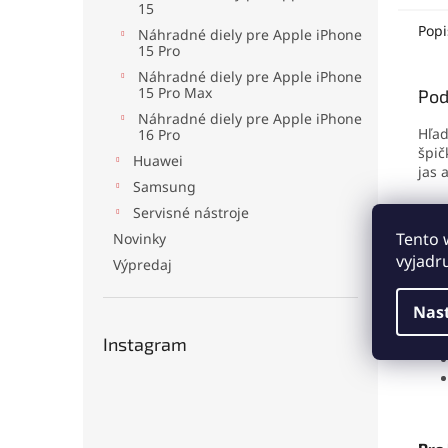
profe
15
domác
Popi
Náhradné diely pre Apple iPhone
15 Pro
Náhradné diely pre Apple iPhone
15 Pro Max
Pod
Náhradné diely pre Apple iPhone
Hľad
16 Pro
špič
Huawei
jas 
Samsung
Disp
Servisné nástroje
vaší
Tento 
Novinky
vyjadr
Výpredaj
Hla
Nas
Instagram