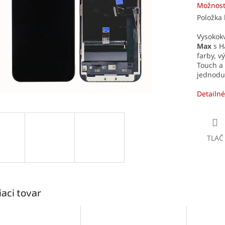
Možnost
Položka
Vysokok
Max
s H
farby, v
Touch a 
jednodu
Detailné
TLAČ
iaci tovar