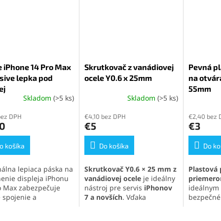
 iPhone 14 Pro Max
Skrutkovač z vanádiovej
Pevná pl
sive lepka pod
ocele Y0.6 x 25mm
na otvár
ej
55mm
Skladom
(>5 ks)
Skladom
(>5 ks)
Priemerné
Priemern
hodnotenie
hodnoten
bez DPH
€4,10 bez DPH
€2,40 bez
produktu
produktu
10
€5
€3
je
je
5,0
5,0
o košíka
z
Do košíka
z
Do ko
5
5
hviezdičiek.
hviezdičie
nálna lepiaca páska na
Skrutkovač Y0.6 × 25 mm z
Plastová 
enie displeja iPhonu
vanádiovej ocele
je ideálny
priemer
o Max zabezpečuje
nástroj pre servis
iPhonov
ideálnym 
 spojenie a
7 a novších
. Vďaka
bezpečné
vanie vodotesnosti
magnetickému hrotu
,
panelov
a
denia. Ideálna na
otočnej hlavici
a
zariadení