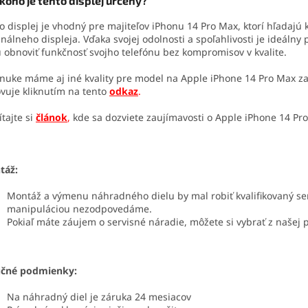
koho je tento displej určený?
o displej je vhodný pre majiteľov iPhonu 14 Pro Max, ktorí hľadaj
inálneho displeja. Vďaka svojej odolnosti a spoľahlivosti je ideálny
 obnoviť funkčnosť svojho telefónu bez kompromisov v kvalite.
nuke máme aj iné kvality pre model na Apple iPhone 14 Pro Max za
vuje kliknutím na tento
odkaz
.
ítajte si
článok
,
kde sa dozviete zaujímavosti o Apple iPhone 14 Pro
táž:
Montáž a výmenu náhradného dielu by mal robiť kvalifikovaný s
manipuláciou nezodpovedáme.
Pokiaľ máte záujem o servisné náradie, môžete si vybrať z našej
učné podmienky:
Na náhradný diel je záruka 24 mesiacov