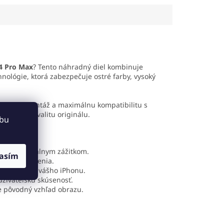
tlakom až 10 kg
plastu
s
oceľovou
 pevné uchopenie
pružinou
, ponúka dlhú
denia. Odolná
životnosť a stabilný tlak.
ia z ABS plastu
Otočné úchopové plochy a
dlhú životnosť a
ergonomická protišmyková
hú manipuláciu.
rukoväť zaisťujú pohodlné a
šetrné používanie.
4 Pro Max
? Tento náhradný diel kombinuje
hnológie, ktorá zabezpečuje ostré farby, vysoký
oduchú montáž a maximálnu kompatibilitu s
 vizuálnu kvalitu originálu.
ebu
odzeným vizuálnym zážitkom.
asím
anie zariadenia.
lžuje výdrž vášho iPhonu.
užívateľskú skúsenosť.
e pôvodný vzhľad obrazu.