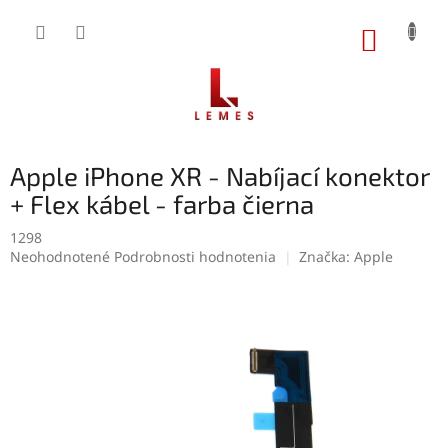
Prejsť
na
NÁKUP
obsah
KOŠÍK
Apple iPhone XR - Nabíjací konektor
+ Flex kábel - farba čierna
1298
Priemerné
Neohodnotené
Podrobnosti hodnotenia
Značka:
Apple
hodnotenie
produktu
je
0,0
z
5
hviezdičiek.