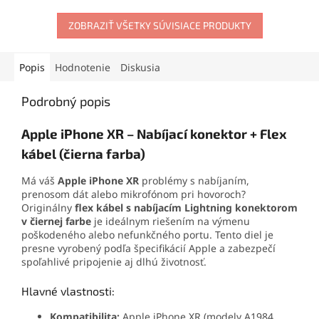
podporu technológie 3D
obsahuje dotykovú plochu a
Touch. Ideálna voľba na
ZOBRAZIŤ VŠETKY SÚVISIACE PRODUKTY
rám, čím zabezpečuje
rýchlu a spoľahlivú výmenu
jednoduchú a rýchlu
displeja vášho iPhonu.
montáž.
Popis
Hodnotenie
Diskusia
Podrobný popis
Apple iPhone XR – Nabíjací konektor + Flex
kábel (čierna farba)
Má váš
Apple iPhone XR
problémy s nabíjaním,
prenosom dát alebo mikrofónom pri hovoroch?
Originálny
flex kábel s nabíjacím Lightning konektorom
v čiernej farbe
je ideálnym riešením na výmenu
poškodeného alebo nefunkčného portu. Tento diel je
presne vyrobený podľa špecifikácií Apple a zabezpečí
spoľahlivé pripojenie aj dlhú životnosť.
Hlavné vlastnosti:
Kompatibilita:
Apple iPhone XR (modely A1984,