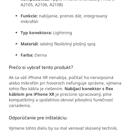
A2105, A2106, A2108)
Funkcie:
nabíjanie, prenos dát, integrovaný
mikrofón
Typ konektora:
Lightning
Materiál:
odolný flexibilný plošný spoj
Farba:
čierna
Prečo si vybrať tento produkt?
Ak sa váš iPhone XR nenabíja, počítač ho nerozpozná
alebo mikrofón pri hovoroch nefunguje správne, výmena
tohto flex kábla je riešením.
Nabíjací konektor s flex
káblom pre iPhone XR
je precízne spracovaný, plne
kompatibilný a spoľahlivo obnoví pôvodnú funkčnosť
zariadenia.
Odporúčanie pre inštaláciu:
Výmene tohto dielu by sa mal venovať skúsený technik,