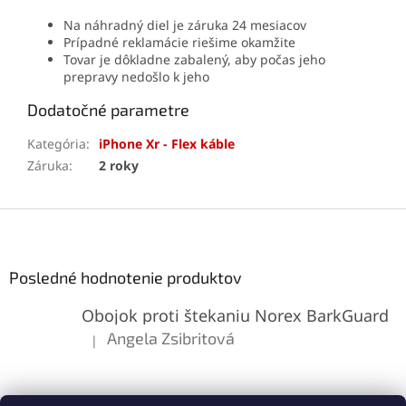
Na náhradný diel je záruka 24 mesiacov
Prípadné reklamácie riešime okamžite
Tovar je dôkladne zabalený, aby počas jeho
prepravy nedošlo k jeho
Dodatočné parametre
Kategória
:
iPhone Xr - Flex káble
Záruka
:
2 roky
Z
á
p
ä
Posledné hodnotenie produktov
t
Obojok proti štekaniu Norex BarkGuard
i
e
Angela Zsibritová
|
Hodnotenie produktu je 5 z 5 hviezdičiek.