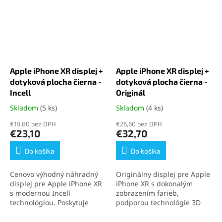
Apple iPhone XR displej +
Apple iPhone XR displej +
dotyková plocha čierna -
dotyková plocha čierna -
Incell
Originál
Skladom
(5 ks)
Skladom
(4 ks)
Priemerné
Priemerné
hodnotenie
hodnotenie
€18,80 bez DPH
€26,60 bez DPH
produktu
produktu
€23,10
€32,70
je
je
5,0
4,6
Do košíka
Do košíka
z
z
5
5
Cenovo výhodný náhradný
Originálny displej pre Apple
hviezdičiek.
hviezdičiek.
displej pre Apple iPhone XR
iPhone XR s dokonalým
s modernou Incell
zobrazením farieb,
technológiou. Poskytuje
podporou technológie 3D
skvelý pomer cena-kvalita,
Touch a presnou odozvou na
vysokú citlivosť na dotyk a
dotyk. Kompletný diel