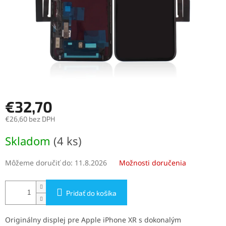
€32,70
€26,60 bez DPH
Jednotková
Skladom
(4 ks)
cena:
Môžeme doručiť do:
11.8.2026
Možnosti doručenia
Pridať do košíka
Originálny displej pre Apple iPhone XR s dokonalým