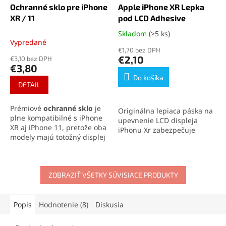
Ochranné sklo pre iPhone
Apple iPhone XR Lepka
XR / 11
pod LCD Adhesive
Skladom
(>5 ks)
Priemerné
Vypredané
hodnotenie
€1,70 bez DPH
produktu
€2,10
€3,10 bez DPH
je
€3,80
5,0
Do košíka
z
DETAIL
5
hviezdičiek.
Prémiové
ochranné sklo
je
Originálna lepiaca páska na
plne kompatibilné s iPhone
upevnenie LCD displeja
XR aj iPhone 11, pretože oba
iPhonu Xr zabezpečuje
modely majú totožný displej
pevné spojenie a zachovanie
aj výrez pre reproduktor.
vodotesnosti zariadenia.
Sklo s tvrdosťou 9H siaha
až
Ideálna na profesionálne
po okraje telefónu
a
opravy aj domácu výmenu
spoľahlivo chráni pred
ZOBRAZIŤ VŠETKY SÚVISIACE PRODUKTY
displeja.
škrabancami a nárazmi.
Oleofóbna vrstva udrží
displej čistý a zachová jeho
Popis
Hodnotenie (8)
Diskusia
vysokú citlivosť.