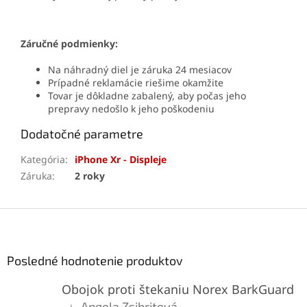
Záručné podmienky:
Na náhradný diel je záruka 24 mesiacov
Prípadné reklamácie riešime okamžite
Tovar je dôkladne zabalený, aby počas jeho
prepravy nedošlo k jeho poškodeniu
Dodatočné parametre
Kategória
:
iPhone Xr - Displeje
Záruka
:
2 roky
Z
á
p
ä
Posledné hodnotenie produktov
t
Obojok proti štekaniu Norex BarkGuard
i
e
Angela Zsibritová