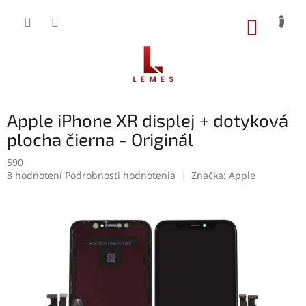
Prejsť
na
NÁKUP
obsah
KOŠÍK
Apple iPhone XR displej + dotyková
plocha čierna - Originál
590
Priemerné
8 hodnotení
Podrobnosti hodnotenia
Značka:
Apple
hodnotenie
produktu
je
4,6
z
5
hviezdičiek.