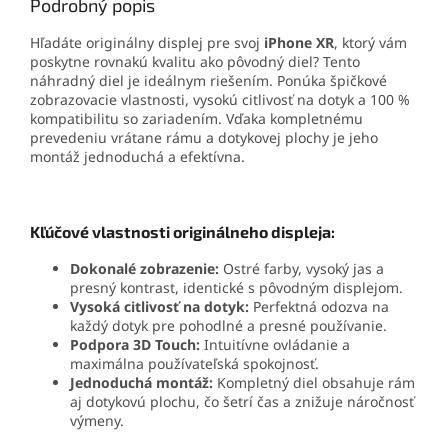
Podrobný popis
Hľadáte originálny displej pre svoj
iPhone XR
, ktorý vám
poskytne rovnakú kvalitu ako pôvodný diel? Tento
náhradný diel je ideálnym riešením. Ponúka špičkové
zobrazovacie vlastnosti, vysokú citlivosť na dotyk a 100 %
kompatibilitu so zariadením. Vďaka kompletnému
prevedeniu vrátane rámu a dotykovej plochy je jeho
montáž jednoduchá a efektívna.
Kľúčové vlastnosti originálneho displeja:
Dokonalé zobrazenie:
Ostré farby, vysoký jas a
presný kontrast, identické s pôvodným displejom.
Vysoká citlivosť na dotyk:
Perfektná odozva na
každý dotyk pre pohodlné a presné používanie.
Podpora 3D Touch:
Intuitívne ovládanie a
maximálna používateľská spokojnosť.
Jednoduchá montáž:
Kompletný diel obsahuje rám
aj dotykovú plochu, čo šetrí čas a znižuje náročnosť
výmeny.