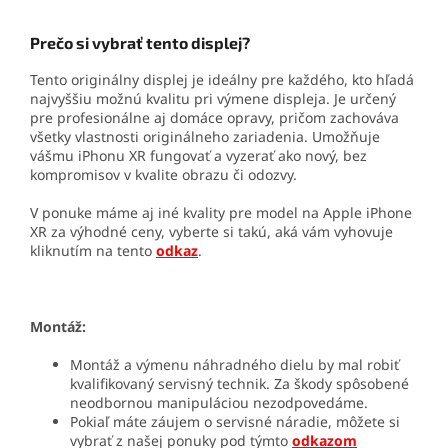
Prečo si vybrať tento displej?
Tento originálny displej je ideálny pre každého, kto hľadá
najvyššiu možnú kvalitu pri výmene displeja. Je určený
pre profesionálne aj domáce opravy, pričom zachováva
všetky vlastnosti originálneho zariadenia. Umožňuje
vášmu iPhonu XR fungovať a vyzerať ako nový, bez
kompromisov v kvalite obrazu či odozvy.
V ponuke máme aj iné kvality pre model na Apple iPhone
XR za výhodné ceny, vyberte si takú, aká vám vyhovuje
kliknutím na tento
odkaz
.
Montáž:
Montáž a výmenu náhradného dielu by mal robiť
kvalifikovaný servisný technik. Za škody spôsobené
neodbornou manipuláciou nezodpovedáme.
Pokiaľ máte záujem o servisné náradie, môžete si
vybrať z našej ponuky pod týmto
odkazom