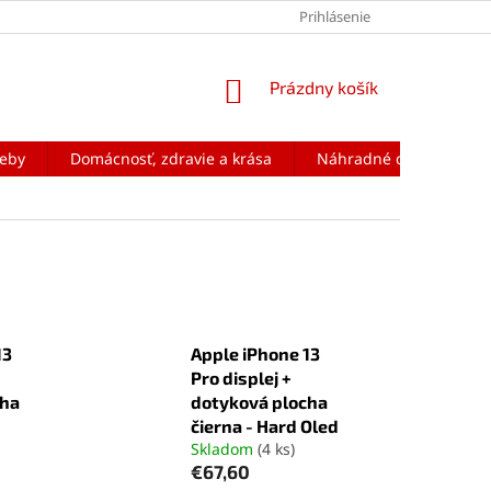
Prihlásenie
NÁKUPNÝ
Prázdny košík
KOŠÍK
reby
Domácnosť, zdravie a krása
Náhradné diely na mobi
13
Apple iPhone 13
Pro displej +
cha
dotyková plocha
čierna - Hard Oled
Skladom
(4 ks)
€67,60