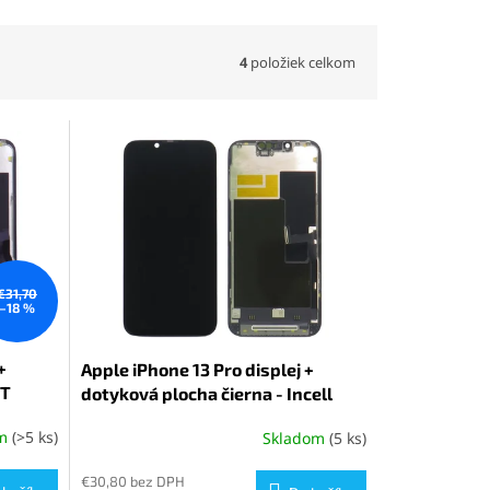
4
položiek celkom
€31,70
–18 %
+
Apple iPhone 13 Pro displej +
FT
dotyková plocha čierna - Incell
om
(>5 ks)
Skladom
(5 ks)
€30,80 bez DPH