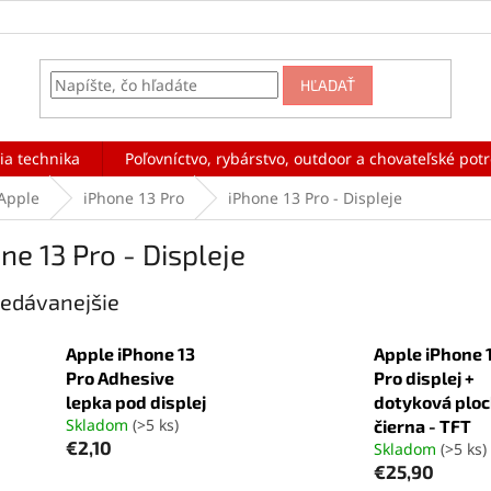
HĽADAŤ
ia technika
Poľovníctvo, rybárstvo, outdoor a chovateľské pot
Apple
iPhone 13 Pro
iPhone 13 Pro - Displeje
ne 13 Pro - Displeje
edávanejšie
Apple iPhone 13
Apple iPhone 
Pro Adhesive
Pro displej +
lepka pod displej
dotyková plo
Skladom
(>5 ks)
čierna - TFT
€2,10
Skladom
(>5 ks)
€25,90