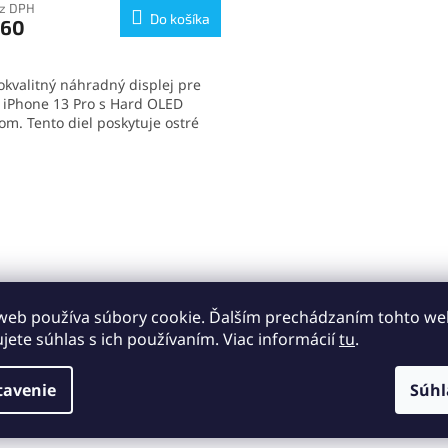
ktu
ez DPH
Do košíka
,60
okvalitný náhradný displej pre
 iPhone 13 Pro s Hard OLED
ičiek.
om. Tento diel poskytuje ostré
 výbornú citlivosť na dotyk a
ru technológií 3D Touch a
O
one. Ideálna voľba pre spoľahlivú
v
noduchú výmenu obrazovky
l
 iPhonu.
á
d
a
c
i
web používa súbory cookie. Ďalším prechádzaním tohto w
e
ujete súhlas s ich používaním. Viac informácií
tu
.
p
r
v
tavenie
Súhl
k
y
v