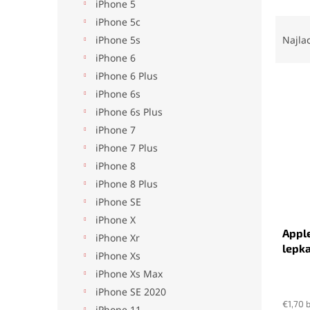
iPhone 5
R
iPhone 5c
a
iPhone 5s
Najla
d
iPhone 6
e
iPhone 6 Plus
V
n
iPhone 6s
ý
i
iPhone 6s Plus
p
e
i
p
iPhone 7
s
r
iPhone 7 Plus
p
o
iPhone 8
r
d
iPhone 8 Plus
o
u
iPhone SE
d
k
u
t
iPhone X
Apple
k
o
iPhone Xr
lepka
t
v
iPhone Xs
o
iPhone Xs Max
v
iPhone SE 2020
€1,70 
iPhone 11