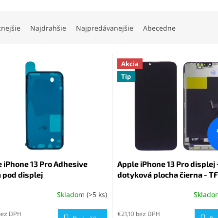
cnejšie
Najdrahšie
Najpredávanejšie
Abecedne
Akcia
Tip
 iPhone 13 Pro Adhesive
Apple iPhone 13 Pro displej 
 pod displej
dotyková plocha čierna - T
Skladom
(>5 ks)
Sklad
bez DPH
€21,10 bez DPH