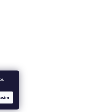
ebu
asím