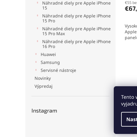
produ
€55 b
Náhradné diely pre Apple iPhone
€67
15
je
5,0
Náhradné diely pre Apple iPhone
z
15 Pro
Vysok
5
Náhradné diely pre Apple iPhone
Apple
hviezd
15 Pro Max
panel
Náhradné diely pre Apple iPhone
farby,
16 Pro
podpo
Huawei
TrueT
a jed
Samsung
vášho
Servisné nástroje
Novinky
Výpredaj
Tento 
vyjadr
Instagram
Nas