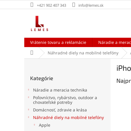
Prejsť
+421 902 407 343
info@lemes.sk
na
obsah
Vrátenie tovaru a reklamácie
Náradie a merac
Domov
Náhradné diely na mobilné telefóny
B
iPho
o
Preskočiť
č
Kategórie
kategórie
Najpr
n
ý
Náradie a meracia technika
p
Poľovníctvo, rybárstvo, outdoor a
a
chovateľské potreby
n
Domácnosť, zdravie a krása
e
Náhradné diely na mobilné telefóny
l
Apple