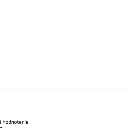
é hodnotenie
ov