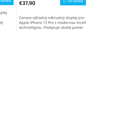
 košíka
Do košíka
€37,90
plej
Cenovo výhodný náhradný displej pre
ej
Apple iPhone 13 Pro s modernou Incell
technológiou. Poskytuje skvelý pomer
 Displej
cena-kvalita, vysokú citlivosť na dotyk a
ch a
podporu technológie 3D Touch.
chu pre
Ideálna voľba na rýchlu a spoľahlivú
výmenu displeja vášho iPhonu.