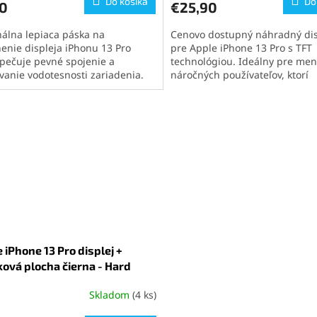
Do košíka
Do
10
€25,90
nálna lepiaca páska na
Cenovo dostupný náhradný dis
enie displeja iPhonu 13 Pro
pre Apple iPhone 13 Pro s TFT
pečuje pevné spojenie a
technológiou. Ideálny pre men
vanie vodotesnosti zariadenia.
náročných používateľov, ktorí
na na profesionálne opravy aj
potrebujú základnú funkčnosť.
u výmenu displeja.
podporuje technológiu 3D Tou
obsahuje rám aj dotykovú plo
jednoduchú montáž.
 iPhone 13 Pro displej +
ová plocha čierna - Hard
Skladom
(4 ks)
erné
tenie