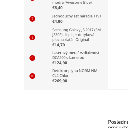
modrá (Awesome Blue)
€6,40
Jednoduchý set náradia 11v1
€4,90
Samsung Galaxy J3 2017 (SM-
J330F) displej + dotyková
plocha zlatá - Originál
€14,70
Laserový merač vzdialenosti
DCA200 s kamerou
€124,90
Detektor plynu NORM NM-
CL2 Chlór
€269,90
Z
á
p
ä
t
Posledn
i
produkt