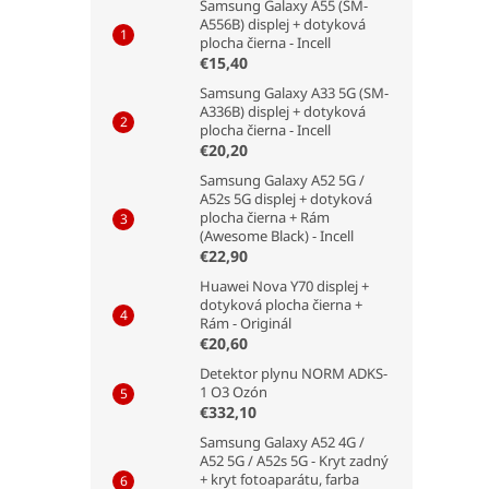
Samsung Galaxy A55 (SM-
A556B) displej + dotyková
plocha čierna - Incell
€15,40
Samsung Galaxy A33 5G (SM-
A336B) displej + dotyková
plocha čierna - Incell
€20,20
Samsung Galaxy A52 5G /
A52s 5G displej + dotyková
plocha čierna + Rám
(Awesome Black) - Incell
€22,90
Huawei Nova Y70 displej +
dotyková plocha čierna +
Rám - Originál
€20,60
Detektor plynu NORM ADKS-
1 O3 Ozón
€332,10
Samsung Galaxy A52 4G /
A52 5G / A52s 5G - Kryt zadný
+ kryt fotoaparátu, farba