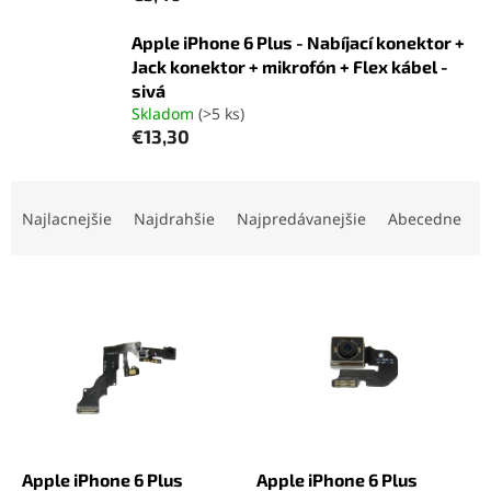
Apple iPhone 6 Plus - Nabíjací konektor +
Jack konektor + mikrofón + Flex kábel -
sivá
Skladom
(>5 ks)
€13,30
R
a
Najlacnejšie
Najdrahšie
Najpredávanejšie
Abecedne
d
e
V
n
ý
i
p
e
i
p
s
r
p
o
r
d
o
u
d
k
Apple iPhone 6 Plus
Apple iPhone 6 Plus