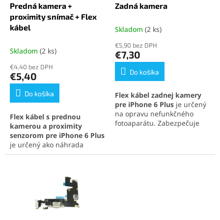
u
t
Predná kamera +
Zadná kamera
k
o
proximity snímač + Flex
t
v
kábel
Skladom
(2 ks)
o
€5,90 bez DPH
v
Skladom
(2 ks)
€7,30
€4,40 bez DPH
Do košíka
€5,40
Do košíka
Flex kábel zadnej kamery
pre iPhone 6 Plus
je určený
na opravu nefunkčného
Flex kábel s prednou
fotoaparátu. Zabezpečuje
kamerou a proximity
správny prenos obrazu a
senzorom pre iPhone 6 Plus
jednoduchú montáž.
je určený ako náhrada
Vyrobený z odolných
poškodeného dielu.
materiálov pre dlhú
Obsahuje aj ambient light
životnosť.
senzor a mikrofón pre plnú
funkčnosť zariadenia.
Poskytuje kvalitný obraz,
čistý zvuk a jednoduchú
montáž.