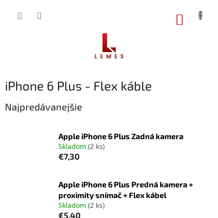
Prejsť
na
NÁKUP
obsah
KOŠÍK
iPhone 6 Plus - Flex káble
Najpredávanejšie
Apple iPhone 6 Plus Zadná kamera
Skladom
(2 ks)
€7,30
Apple iPhone 6 Plus Predná kamera +
proximity snímač + Flex kábel
Skladom
(2 ks)
€5,40