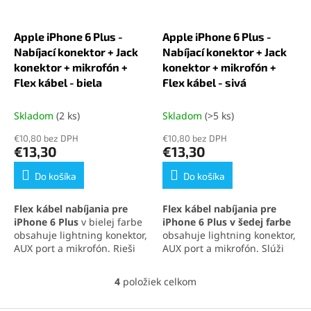
Apple iPhone 6 Plus -
Apple iPhone 6 Plus -
Nabíjací konektor + Jack
Nabíjací konektor + Jack
konektor + mikrofón +
konektor + mikrofón +
Flex kábel - biela
Flex kábel - sivá
Skladom
(2 ks)
Skladom
(>5 ks)
€10,80 bez DPH
€10,80 bez DPH
€13,30
€13,30
Do košíka
Do košíka
Flex kábel nabíjania pre
Flex kábel nabíjania pre
iPhone 6 Plus
v bielej farbe
iPhone 6 Plus v šedej farbe
obsahuje lightning konektor,
obsahuje lightning konektor,
AUX port a mikrofón. Rieši
AUX port a mikrofón. Slúži
problémy s nabíjaním,
na opravu problémov s
zvukom aj hovormi.
nabíjaním, zvukom aj
4
položiek celkom
O
Poskytuje spoľahlivú
hovormi. Je presne
v
náhradu s jednoduchou
spracovaný a plne