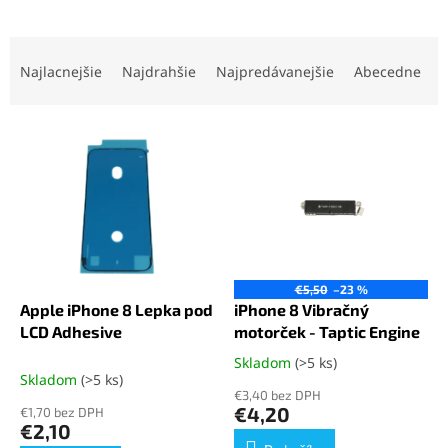
R
a
Najlacnejšie
Najdrahšie
Najpredávanejšie
Abecedne
d
e
V
n
ý
i
p
e
i
p
s
r
p
o
r
d
o
u
€5,50
–23 %
d
k
Apple iPhone 8 Lepka pod
iPhone 8 Vibračný
u
t
LCD Adhesive
motorček - Taptic Engine
k
o
Skladom
(>5 ks)
Priemerné
t
v
Skladom
(>5 ks)
hodnotenie
o
€3,40 bez DPH
produktu
€4,20
€1,70 bez DPH
v
je
€2,10
5,0