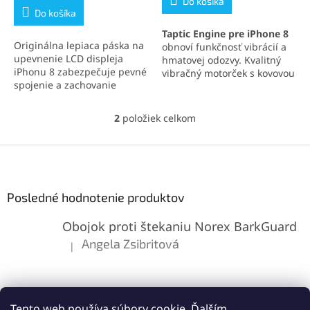
Do košíka
z
Do košíka
5
Taptic Engine pre iPhone 8
hviezdičiek.
Originálna lepiaca páska na
obnoví funkčnosť vibrácií a
upevnenie LCD displeja
hmatovej odozvy. Kvalitný
iPhonu 8 zabezpečuje pevné
vibračný motorček s kovovou
spojenie a zachovanie
konštrukciou zaručuje
vodotesnosti zariadenia.
spoľahlivosť a dlhú
Ideálna na profesionálne
životnosť. Ideálne riešenie
2
položiek celkom
O
opravy aj domácu výmenu
pri nefunkčných vibráciách.
v
displeja.
l
Z
á
á
d
p
a
ä
Posledné hodnotenie produktov
c
t
i
Obojok proti štekaniu Norex BarkGuard
i
e
p
e
Angela Zsibritová
|
Hodnotenie produktu je 5 z 5 hviezdičiek.
r
v
k
y
v
Tento web používa súbory cookie. Ďalším