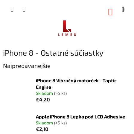
Prejsť
na
NÁKUP
obsah
KOŠÍK
iPhone 8 - Ostatné súčiastky
Najpredávanejšie
iPhone 8 Vibračný motorček - Taptic
Engine
Skladom
(>5 ks)
€4,20
Apple iPhone 8 Lepka pod LCD Adhesive
Skladom
(>5 ks)
€2,10