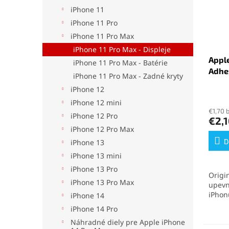
iPhone 11
iPhone 11 Pro
iPhone 11 Pro Max
iPhone 11 Pro Max - Displeje
Apple
iPhone 11 Pro Max - Batérie
Adhe
iPhone 11 Pro Max - Zadné kryty
iPhone 12
Priem
iPhone 12 mini
hodno
€1,70 
produ
iPhone 12 Pro
€2,
je
iPhone 12 Pro Max
5,0
z
D
iPhone 13
5
iPhone 13 mini
hviezd
iPhone 13 Pro
Origi
iPhone 13 Pro Max
upevn
iPhon
iPhone 14
zabez
iPhone 14 Pro
spoje
Náhradné diely pre Apple iPhone
vodot