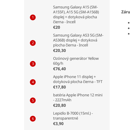
Samsung Galaxy A15 (SM-
Zár
A155F), A15 5G (SM-A156B)
displej + dotyková plocha
čierna - Incell
€20
Samsung Galaxy A53 5G (SM-
A536B) displej + dotyková
plocha čierna - Incell
€20,30
Ozónový generátor Yellow
60g/h
€76,40
Apple iPhone 11 displej +
dotyková plocha čierna - TFT
€17,80
batéria Apple iPhone 12 mini
- 2227mAh
€20,80
Lepidlo B-7000 (15ml.) -
transparentné
€3,90