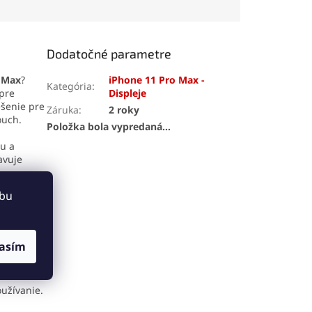
o vzhľadu
pôvodného vzhľadu
 Perfektná
telefónu. Perfektná
lita a jednoduchá
kompatibilita a jednoduchá
a pre maximálnu
inštalácia pre maximálnu
Dodatočné parametre
ť.
spokojnosť.
 Max
?
iPhone 11 Pro Max -
Kategória
:
 pre
Displeje
ešenie pre
Záruka
:
2 roky
ouch.
Položka bola vypredaná…
u a
avuje
ebu
asím
pleja
v
oužívanie.