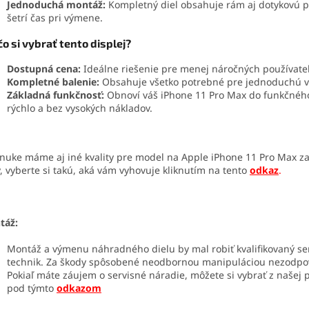
Jednoduchá montáž:
Kompletný diel obsahuje rám aj dotykovú p
šetrí čas pri výmene.
o si vybrať tento displej?
Dostupná cena:
Ideálne riešenie pre menej náročných používateľ
Kompletné balenie:
Obsahuje všetko potrebné pre jednoduchú 
Základná funkčnosť:
Obnoví váš iPhone 11 Pro Max do funkčnéh
rýchlo a bez vysokých nákladov.
nuke máme aj iné kvality pre model na Apple iPhone 11 Pro Max z
, vyberte si takú, aká vám vyhovuje kliknutím na tento
odkaz
.
táž:
Montáž a výmenu náhradného dielu by mal robiť kvalifikovaný se
technik. Za škody spôsobené neodbornou manipuláciou nezodp
Pokiaľ máte záujem o servisné náradie, môžete si vybrať z našej
pod týmto
odkazom