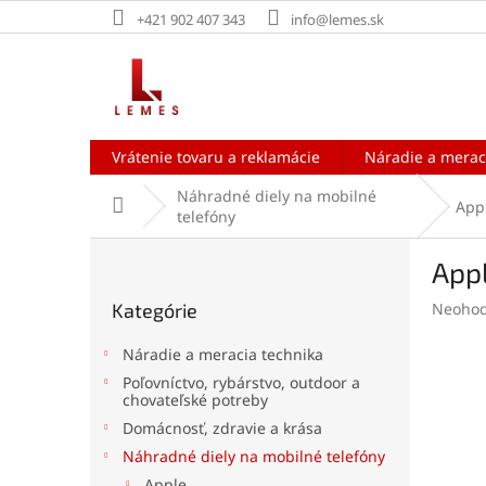
Prejsť
+421 902 407 343
info@lemes.sk
na
obsah
Vrátenie tovaru a reklamácie
Náradie a merac
Náhradné diely na mobilné
Domov
App
telefóny
B
Appl
o
Preskočiť
č
Prieme
Kategórie
Neohod
kategórie
n
hodnot
ý
produk
Náradie a meracia technika
p
je
Poľovníctvo, rybárstvo, outdoor a
a
0,0
chovateľské potreby
z
n
Domácnosť, zdravie a krása
5
e
hviezdi
Náhradné diely na mobilné telefóny
l
Apple