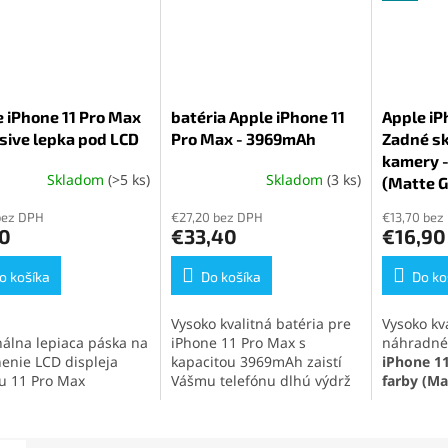
 iPhone 11 Pro Max
batéria Apple iPhone 11
Apple iP
sive lepka pod LCD
Pro Max - 3969mAh
Zadné sk
kamery -
Skladom
(>5 ks)
Skladom
(3 ks)
erné
Priemerné
(Matte G
Priemern
tenie
hodnotenie
hodnoten
bez DPH
€27,20 bez DPH
€13,70 bez
ktu
produktu
produktu
10
€33,40
€16,90
je
je
5,0
5,0
o košíka
z
Do košíka
z
Do ko
5
5
ičiek.
hviezdičiek.
hviezdičie
Vysoko kvalitná batéria pre
Vysoko kv
nálna lepiaca páska na
iPhone 11 Pro Max s
náhradné
enie LCD displeja
kapacitou 3969mAh zaistí
iPhone 1
u 11 Pro Max
Vášmu telefónu dlhú výdrž
farby
(Ma
pečuje pevné
a obnoví jeho pôvodný
integrova
nie a zachovanie
výkon. Ideálne riešenie pre
fotoapará
esnosti zariadenia.
výmenu batérie iPhone 6s a
rýchlu op