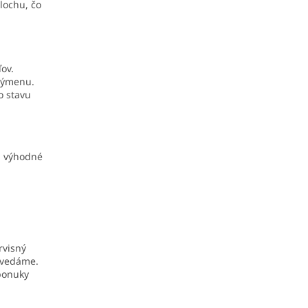
lochu, čo
ov.
výmenu.
o stavu
a výhodné
rvisný
ovedáme.
 ponuky