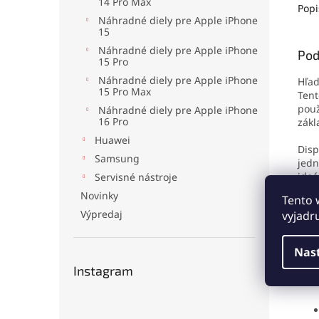
14 Pro Max
Ideál
Popi
oprav
Náhradné diely pre Apple iPhone
15
disple
Náhradné diely pre Apple iPhone
Pod
15 Pro
Náhradné diely pre Apple iPhone
Hľad
15 Pro Max
Ten
použ
Náhradné diely pre Apple iPhone
16 Pro
zákl
Huawei
Disp
Samsung
jedn
ideá
Servisné nástroje
Novinky
Tento 
Výpredaj
vyjadr
Kľúč
Nas
Instagram