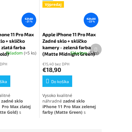
Výpredaj
€21,60
€24,80
–21 %
–23 %
hone 11 Pro Max
Apple iPhone 11 Pro Max
lo + sklíčko
Zadné sklo + sklíčko
Ďalší
 zlatá farba
kamery - zelená farba
produkt
Skladom
(>5 ks)
Skladom
(5 ks)
old)
é
(Matte Midnight Green)
Priemerné
ie
hodnotenie
 DPH
€15,40 bez DPH
produktu
€18,90
je
5,0
šíka
z
Do košíka
5
k.
hviezdičiek.
alitné
Vysoko kvalitné
zadné sklo
náhradné
zadné sklo
1 Pro Max
zlatej
iPhone 11 Pro Max
zelenej
tte Gold)
s
farby
(Matte Green)
s
nými sklíčkami na
integrovanými sklíčkami na
t, ideálne na
fotoaparát, ideálne na
ravu a obnovenie
rýchlu opravu a obnovenie