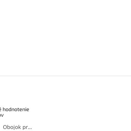
é hodnotenie
ov
Obojok proti štekaniu Norex BarkGuard