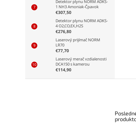
Detektor plynu NORM ADKS-
1 NH3 Amoniak-Čpavok
€307,50
Detektor plynu NORM ADKS-
4 O2,CO,EX,H2S
€276,80
Laserový prijímač NORM
LR70
€77,70
Laserový merač vzdialenosti
DCA150 s kamerou
€114,90
Z
á
p
ä
t
Posledn
i
produkt
e