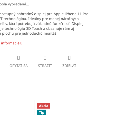
 bola vypredaná…
dostupný náhradný displej pre Apple iPhone 11 Pro
FT technológiou. Ideálny pre menej náročných
eľov, ktorí potrebujú základnú funkčnosť. Displej
je technológiu 3D Touch a obsahuje rám aj
ú plochu pre jednoduchú montáž.
 informácie
OPÝTAŤ SA
STRÁŽIŤ
ZDIEĽAŤ
Akcia
Tip