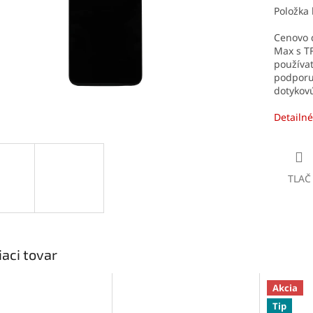
Položka
Cenovo 
Max s T
používat
podporu
dotykov
Detailné
TLAČ
iaci tovar
Akcia
Tip