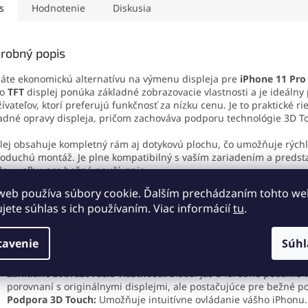
na na profesionálne
zaistenie maximálnej
pôvodnéh
s
Hodnotenie
Diskusia
y aj domácu výmenu
kapacity.
telefónu.
ja.
kompatibi
inštaláci
robný popis
spokojnos
áte ekonomickú alternatívu na výmenu displeja pre
iPhone 11 Pro
to
TFT
displej ponúka základné zobrazovacie vlastnosti a je ideálny
ívateľov, ktorí preferujú funkčnosť za nízku cenu. Je to praktické ri
adné opravy displeja, pričom zachováva podporu technológie 3D T
lej obsahuje kompletný rám aj dotykovú plochu, čo umožňuje rýchl
oduchú montáž. Je plne kompatibilný s vaším zariadením a predst
lnu voľbu pre bežné používanie.
web používa súbory cookie. Ďalším prechádzaním tohto w
ujete súhlas s ich používaním. Viac informácií
tu
.
ové vlastnosti TFT displeja:
tavenie
Súhl
Ekonomická voľba:
Cenovo dostupná alternatíva pre výmenu dis
iPhone 11 Pro Max.
Základné zobrazovacie vlastnosti:
Slabší jas a farebné podanie 
porovnaní s originálnymi displejmi, ale postačujúce pre bežné p
Podpora 3D Touch:
Umožňuje intuitívne ovládanie vášho iPhonu.