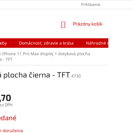
Prihlásenie
NÁKUPNÝ
Prázdny košík
KOŠÍK
reby
Domácnosť, zdravie a krása
Náhradné diely na mobi
 iPhone 11 Pro Max displej + dotyková plocha
a - TFT
 plocha čierna - TFT
4730
,70
ez DPH
ová
edané
i doručenia