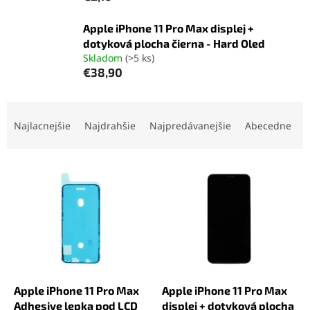
Apple iPhone 11 Pro Max displej +
dotyková plocha čierna - Hard Oled
Skladom
(>5 ks)
€38,90
R
a
Najlacnejšie
Najdrahšie
Najpredávanejšie
Abecedne
d
e
V
n
ý
i
p
e
i
p
s
r
p
o
r
d
o
u
d
k
Apple iPhone 11 Pro Max
Apple iPhone 11 Pro Max
u
t
Adhesive lepka pod LCD
displej + dotyková plocha