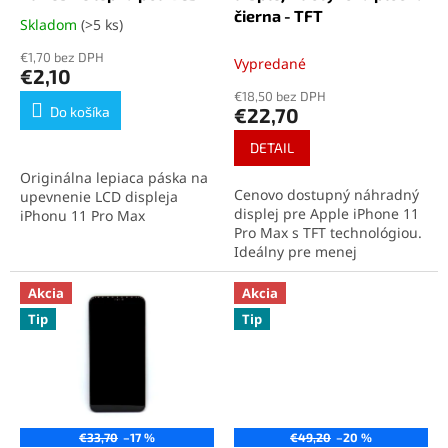
k
o
čierna - TFT
Skladom
(>5 ks)
Priemerné
t
v
hodnotenie
o
€1,70 bez DPH
Vypredané
produktu
€2,10
v
je
€18,50 bez DPH
5,0
Do košíka
€22,70
z
5
DETAIL
hviezdičiek.
Originálna lepiaca páska na
Cenovo dostupný náhradný
upevnenie LCD displeja
displej pre Apple iPhone 11
iPhonu 11 Pro Max
Pro Max s TFT technológiou.
zabezpečuje pevné spojenie
Ideálny pre menej
a zachovanie vodotesnosti
náročných používateľov,
zariadenia. Ideálna na
ktorí potrebujú základnú
profesionálne opravy aj
Akcia
Akcia
funkčnosť. Displej podporuje
domácu výmenu displeja.
Tip
Tip
technológiu 3D Touch a
obsahuje rám aj dotykovú
plochu pre jednoduchú
montáž.
€33,70
–17 %
€49,20
–20 %