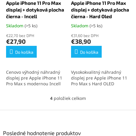
Apple iPhone 11 Pro Max
Apple iPhone 11 Pro Max
displej + dotyková plocha
displej + dotyková plocha
čierna - Incell
čierna - Hard Oled
Skladom
(>5 ks)
Skladom
(>5 ks)
Priemerné
Priemerné
hodnotenie
hodnotenie
€22,70 bez DPH
€31,60 bez DPH
produktu
produktu
€27,90
€38,90
je
je
5,0
5,0
Do košíka
Do košíka
z
z
5
5
hviezdičiek.
hviezdičiek.
Cenovo výhodný náhradný
Vysokokvalitný náhradný
displej pre Apple iPhone 11
displej pre Apple iPhone 11
Pro Max s modernou Incell
Pro Max s Hard OLED
technológiou. Poskytuje
panelom. Tento diel
skvelý pomer cena-kvalita,
poskytuje ostré farby,
4
položiek celkom
O
vysokú citlivosť na dotyk a
výbornú citlivosť na dotyk a
v
podporu technológie 3D
podporu technológií 3D
l
Z
Touch. Ideálna voľba na
Touch a TrueTone. Ideálna
á
rýchlu a spoľahlivú výmenu
voľba pre spoľahlivú a
á
d
displeja vášho iPhonu.
jednoduchú výmenu
p
a
obrazovky vášho iPhonu.
ä
Posledné hodnotenie produktov
c