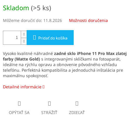
Jednotková
Skladom
(>5 ks)
cena:
Môžeme doručiť do:
11.8.2026
Možnosti doručenia
Pridať do košíka
Vysoko kvalitné náhradné
zadné sklo iPhone 11 Pro Max
zlatej
farby
(Matte Gold)
s integrovanými sklíčkami na fotoaparát,
ideálne na rýchlu opravu a obnovenie pôvodného vzhľadu
telefónu. Perfektná kompatibilita a jednoduchá inštalácia pre
maximálnu spokojnosť.
Detailné informácie
OPÝTAŤ SA
STRÁŽIŤ
ZDIEĽAŤ