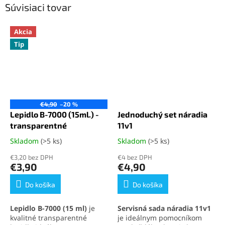
Súvisiaci tovar
Akcia
Tip
€4,90
–20 %
Lepidlo B-7000 (15ml.) -
Jednoduchý set náradia
transparentné
11v1
Skladom
(>5 ks)
Skladom
(>5 ks)
Priemerné
Priemerné
hodnotenie
hodnotenie
€3,20 bez DPH
€4 bez DPH
produktu
produktu
€3,90
€4,90
je
je
5,0
5,0
Do košíka
Do košíka
z
z
5
5
Lepidlo B-7000 (15 ml)
je
Servisná sada náradia 11v1
hviezdičiek.
hviezdičiek.
kvalitné transparentné
je ideálnym pomocníkom