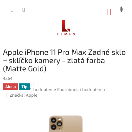
Prejsť
na
NÁKUP
obsah
KOŠÍK
Apple iPhone 11 Pro Max Zadné sklo
+ sklíčko kamery - zlatá farba
(Matte Gold)
4264
Akcia
Tip
Priemerné
1 hodnotenie
Podrobnosti hodnotenia
hodnotenie
Značka:
Apple
produktu
je
5,0
z
5
hviezdičiek.