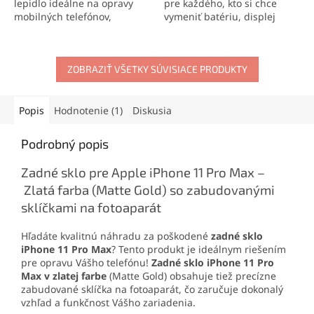
lepidlo ideálne na opravy
pre každého, kto si chce
mobilných telefónov,
vymeniť batériu, displej
elektroniky a jemných
alebo iné súčasti svojho
materiálov. Vytvára pevný,
mobilného telefónu
.
no pružný spoj, ktorý
Obsahuje skrutkovače,
odoláva otrasom, vode aj
ZOBRAZIŤ VŠETKY SÚVISIACE PRODUKTY
otváracie nástroje, prísavku
oderu. Vďaka presnej
aj vyberač SIM karty. Vďaka
aplikačnej špičke sa
tejto sade zvládnete
jednoducho nanáša aj na
demontáž mobilu aj v
Popis
Hodnotenie (1)
Diskusia
drobné súčiastky.
domácich podmienkach.
Podrobný popis
Zadné sklo pre Apple iPhone 11 Pro Max –
Zlatá farba (Matte Gold) so zabudovanými
sklíčkami na fotoaparát
Hľadáte kvalitnú náhradu za poškodené
zadné sklo
iPhone 11 Pro Max
? Tento produkt je ideálnym riešením
pre opravu Vášho telefónu!
Zadné sklo iPhone 11 Pro
Max v zlatej farbe
(Matte Gold) obsahuje tiež precízne
zabudované sklíčka na fotoaparát, čo zaručuje dokonalý
vzhľad a funkčnost Vášho zariadenia.