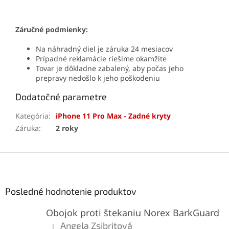
Záručné podmienky:
Na náhradný diel je záruka 24 mesiacov
Prípadné reklamácie riešime okamžite
Tovar je dôkladne zabalený, aby počas jeho
prepravy nedošlo k jeho poškodeniu
Dodatočné parametre
Kategória
:
iPhone 11 Pro Max - Zadné kryty
Záruka
:
2 roky
Z
á
p
ä
Posledné hodnotenie produktov
t
Obojok proti štekaniu Norex BarkGuard
i
e
Angela Zsibritová
|