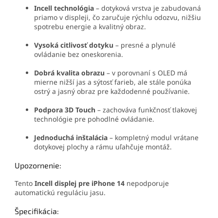
Incell technológia
– dotyková vrstva je zabudovaná
priamo v displeji, čo zaručuje rýchlu odozvu, nižšiu
spotrebu energie a kvalitný obraz.
Vysoká citlivosť dotyku
– presné a plynulé
ovládanie bez oneskorenia.
Dobrá kvalita obrazu
– v porovnaní s OLED má
mierne nižší jas a sýtosť farieb, ale stále ponúka
ostrý a jasný obraz pre každodenné používanie.
Podpora 3D Touch
– zachováva funkčnosť tlakovej
technológie pre pohodlné ovládanie.
Jednoduchá inštalácia
– kompletný modul vrátane
dotykovej plochy a rámu uľahčuje montáž.
Upozornenie:
Tento
Incell displej pre iPhone 14
nepodporuje
automatickú reguláciu jasu.
Špecifikácia: