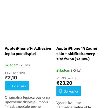
Apple iPhone 14 Adhesive
Apple iPhone 14 Zadné
lepka pod displej
sklo + sklíčko kamery -
žltá farba (Yellow)
Skladom
(>5 ks)
Skladom
(>5 ks)
€1,70 bez DPH
€2,10
€18,90 bez DPH
€23,20
Do košíka
Do košíka
Originálna lepiaca páska na
upevnenie displeja iPhonu
Vysoko kvalitné
14 zabezpečuje pevné
náhradné
zadné sklo