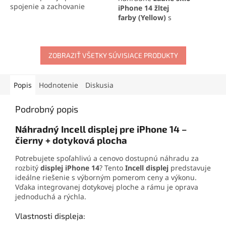
spojenie a zachovanie
iPhone 14
žltej
vodotesnosti zariadenia.
farby
(Yellow)
s
Ideálna na profesionálne
integrovanými sklíčkami na
opravy aj domácu výmenu
fotoaparát, ideálne na
displeja.
rýchlu opravu a obnovenie
ZOBRAZIŤ VŠETKY SÚVISIACE PRODUKTY
pôvodného vzhľadu
telefónu. Perfektná
kompatibilita a jednoduchá
inštalácia pre maximálnu
Popis
Hodnotenie
Diskusia
spokojnosť.
Podrobný popis
Náhradný Incell displej pre iPhone 14 –
čierny + dotyková plocha
Potrebujete spoľahlivú a cenovo dostupnú náhradu za
rozbitý
displej iPhone 14
? Tento
Incell displej
predstavuje
ideálne riešenie s výborným pomerom ceny a výkonu.
Vďaka integrovanej dotykovej ploche a rámu je oprava
jednoduchá a rýchla.
Vlastnosti displeja: