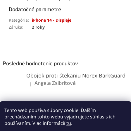
Dodatočné parametre
Kategória
:
iPhone 14 - Displeje
Záruka
:
2 roky
Z
á
p
ä
Posledné hodnotenie produktov
t
Obojok proti štekaniu Norex BarkGuard
i
e
Angela Zsibritová
|
Hodnotenie produktu je 5 z 5 hviezdičiek.
Tento web používa súbory cookie. Ďalším
prechádzaním tohto webu vyjadrujete súhlas s ich
používaním. Viac informácií
tu
.