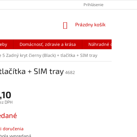
Prihlásenie
NÁKUPNÝ
Prázdny košík
KOŠÍK
reby
Domácnosť, zdravie a krása
Náhradné diely na mobi
5 Zadný kryt čierny (Black) + tlačítka + SIM tray
tlačítka + SIM tray
4682
,10
ez DPH
ová
edané
i doručenia
 bola vypredaná…