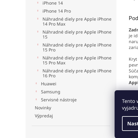
jedn
iPhone 14
displ
iPhone 14 Pro
Pod
Náhradné diely pre Apple iPhone
14 Pro Max
Zadn
Náhradné diely pre Apple iPhone
je i
15
naru
Náhradné diely pre Apple iPhone
zari
15 Pro
Náhradné diely pre Apple iPhone
Kryt
15 Pro Max
pevn
Súča
Náhradné diely pre Apple iPhone
16 Pro
kom
App
Huawei
Samsung
Par
Servisné nástroje
Tento 
vyjadr
Novinky
Výpredaj
Nas