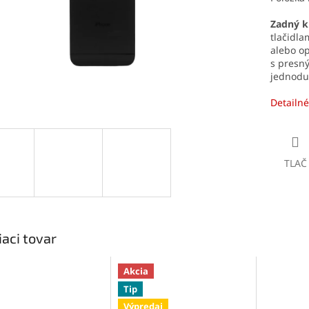
Zadný k
tlačidl
alebo op
s presn
jednodu
Detailné
TLAČ
iaci tovar
Akcia
Tip
Výpredaj