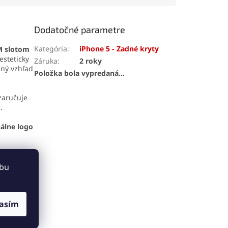
ripojenie.
jednoduchú výmenu.
Kvalitné spracovanie
zabezpečuje dlhú životnosť
Dodatočné parametre
a spoľahlivý výkon.
Kategória
:
iPhone 5 - Zadné kryty
IM slotom
steticky
Záruka
:
2 roky
ný vzhľad
Položka bola vypredaná…
 zaručuje
.
é
nálne logo
ebu
asím