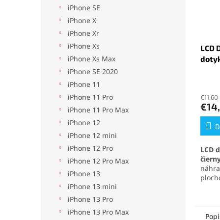
iPhone SE
iPhone X
iPhone Xr
iPhone Xs
LCD D
dotyk
iPhone Xs Max
iPhone SE 2020
Priem
iPhone 11
hodno
iPhone 11 Pro
€11,60
produ
€14
je
iPhone 11 Pro Max
5,0
iPhone 12
z
D
iPhone 12 mini
5
hviezd
iPhone 12 Pro
LCD d
čiern
iPhone 12 Pro Max
náhra
iPhone 13
ploch
iPhone 13 mini
zaruč
zobra
iPhone 13 Pro
vysokú
iPhone 13 Pro Max
Ideál
Popi