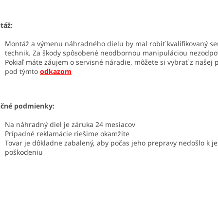
táž:
Montáž a výmenu náhradného dielu by mal robiť kvalifikovaný se
technik. Za škody spôsobené neodbornou manipuláciou nezodp
Pokiaľ máte záujem o servisné náradie, môžete si vybrať z našej
pod týmto
odkazom
učné podmienky:
Na náhradný diel je záruka 24 mesiacov
Prípadné reklamácie riešime okamžite
Tovar je dôkladne zabalený, aby počas jeho prepravy nedošlo k j
poškodeniu