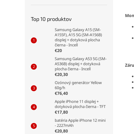
Mon
Top 10 produktov
Samsung Galaxy A15 (SM-
A155F), A15 5G (SM-A156B)
displej + dotyková plocha
čierna - Incell
€20
Samsung Galaxy A53 5G (SM-
A536B) displej + dotyková
Zár
plocha čierna - Incell
€20,30
Ozónový generátor Yellow
60g/h
€76,40
Apple iPhone 11 displej +
dotyková plocha čierna - TFT
€17,80
batéria Apple iPhone 12 mini
- 2227mAh
€20,80