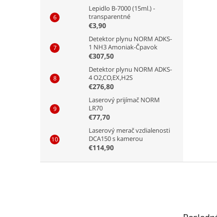
Lepidlo B-7000 (15ml.) -
transparentné
€3,90
Detektor plynu NORM ADKS-
1 NH3 Amoniak-Čpavok
€307,50
Detektor plynu NORM ADKS-
4 O2,CO,EX,H2S
€276,80
Laserový prijímač NORM
LR70
€77,70
Laserový merač vzdialenosti
DCA150 s kamerou
€114,90
Z
á
p
ä
t