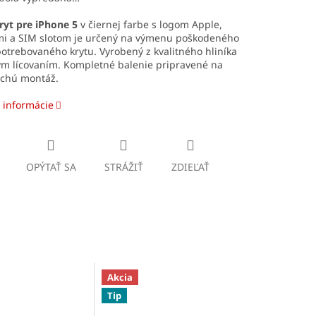
ryt pre iPhone 5
v čiernej farbe s logom Apple,
ami a SIM slotom je určený na výmenu poškodeného
otrebovaného krytu. Vyrobený z kvalitného hliníka
ým lícovaním. Kompletné balenie pripravené na
chú montáž.
 informácie
OPÝTAŤ SA
STRÁŽIŤ
ZDIEĽAŤ
Akcia
Tip