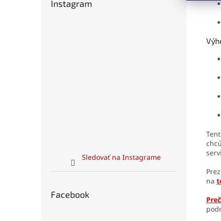
Instagram
Výho
Ten
chcú
serv
Sledovať na Instagrame
Prez
na
t
Facebook
Preč
podr