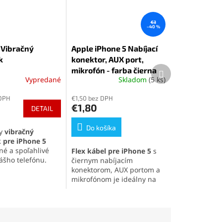
€3
–40 %
 Vibračný
Apple iPhone 5 Nabíjací
k
konektor, AUX port,
Ďalší
mikrofón - farba čierna
produkt
Vypredané
Skladom
(5 ks)
é
ie
 DPH
€1,50 bez DPH
€1,80
DETAIL
Do košíka
ny
vibračný
 pre iPhone 5
k.
né a spoľahlivé
Flex kábel pre iPhone 5
s
vášho telefónu.
čiernym nabíjacím
esným rozmerom a
konektorom, AUX portom a
u spracovaniu
mikrofónom je ideálny na
 jednoduchú
opravu problémov s
dlhú životnosť.
nabíjaním, zvukom a
l s kontaktmi
hovormi. Kompatibilita s
uje bezpečné a
iPhonom 5 zaručuje