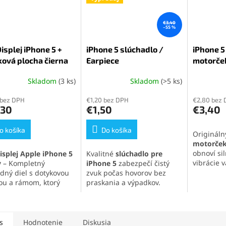
€3,40
–55 %
isplej iPhone 5 +
iPhone 5 slúchadlo /
iPhone 5
ová plocha čierna
Earpiece
motorče
Skladom
(3 ks)
Skladom
(>5 ks)
erné
Priemerné
Priemern
tenie
hodnotenie
hodnoten
 bez DPH
€1,20 bez DPH
€2,80 bez
ktu
produktu
produktu
,30
€1,50
€3,40
je
je
5,0
5,0
o košíka
z
Do košíka
z
Originál
5
5
motorček
ičiek.
hviezdičiek.
hviezdičie
obnoví sil
isplej Apple iPhone 5
Kvalitné
slúchadlo pre
vibrácie 
y
– Kompletný
iPhone 5
zabezpečí čistý
Vďaka pr
dný diel s dotykovou
zvuk počas hovorov bez
kvalitném
ou a rámom, ktorý
praskania a výpadkov.
zaručuje
uje výborné
Ideálne riešenie pri
výmenu a 
zovacie vlastnosti a
nefunkčnom alebo
Flex kábe
 citlivosť dotyku.
poškodenom reproduktore
zabezpeč
ne riešenie na rýchlu a
v uchu. Náhradný diel s
s
Hodnotenie
Diskusia