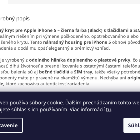
stabilné p
oduchú
výmenu
jednoduchou montážou po
eja iPhone 5
.
demontáži displeja.
robný popis
ý kryt pre Apple iPhone 5 – čierna farba (Black) s tlačidlami a S
deálnym riešením pri výmene poškodeného, opotrebovaného alebo e
šeného krytu. Tento
náhradný housing pre iPhone 5
obnoví pôvod
adenia a dodá mu opäť elegantný a prémiový vzhľad.
 je vyrobený z
odolného hliníka doplneného o plastové prvky
, čo
osť, dlhú životnosť a presné lícovanie s ostatnými časťami telefónu
sťou balenia sú aj
bočné tlačidlá
a
SIM tray
, takže všetky potrebn
ponenty máte pripravené na okamžitú výmenu. Nechýba ani
origi
le
, ktoré zachováva autentickosť zariadenia.
ametre produktu:
web používa súbory cookie. Ďalším prechádzaním tohto w
Kompatibilita:
Apple iPhone 5
ujete súhlas s ich používaním. Viac informácií
tu
.
Materiál:
Hliník + plast
tavenie
Súhl
Farba:
Čierna (Black)