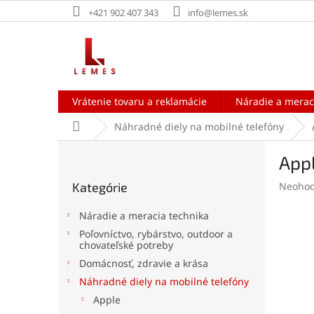
Prejsť
+421 902 407 343
info@lemes.sk
na
obsah
Vrátenie tovaru a reklamácie
Náradie a merac
Domov
Náhradné diely na mobilné telefóny
B
Appl
o
Preskočiť
č
Prieme
Kategórie
Neohod
kategórie
n
hodnot
ý
produk
Náradie a meracia technika
p
je
Poľovníctvo, rybárstvo, outdoor a
a
0,0
chovateľské potreby
z
n
Domácnosť, zdravie a krása
5
e
hviezdi
Náhradné diely na mobilné telefóny
l
Apple