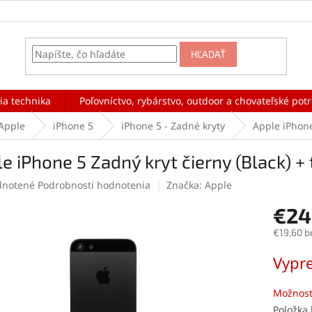
HĽADAŤ
ia technika
Poľovníctvo, rybárstvo, outdoor a chovateľské pot
Apple
iPhone 5
iPhone 5 - Zadné kryty
Apple iPhone 
e iPhone 5 Zadný kryt čierny (Black) + 
rné
notené
Podrobnosti hodnotenia
Značka:
Apple
enie
€24
tu
€19,60 b
Jednotk
Vypr
cena:
čiek.
Možnost
Položka