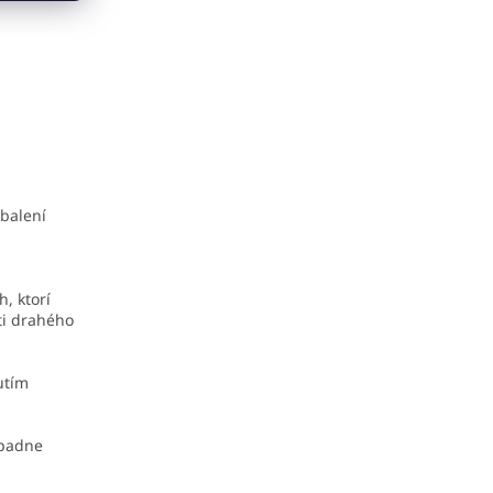
balení
, ktorí
ti drahého
utím
ípadne