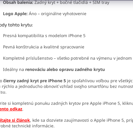
Obsah balenia:
Zadný kryt + bočné tlačidlá + SIM tray
Logo Apple:
Áno – originálne vyhotovenie
dy tohto krytu:
Presná kompatibilita s modelom iPhone 5
Pevná konštrukcia a kvalitné spracovanie
Kompletné príslušenstvo – všetko potrebné na výmenu v jednom 
Ideálny na
renováciu alebo opravu zadného krytu
to
čierny zadný kryt pre iPhone 5
je spoľahlivou voľbou pre všetkých
 rýchlo a jednoducho obnoviť vzhľad svojho smartfónu bez nutnos
isu.
rite si kompletnú ponuku zadných krytov pre Apple iPhone 5, klikn
ento odkaz
.
ítajte si článok
, kde sa dozviete zaujímavosti o Apple iPhone 5, pr
obné technické informácie.