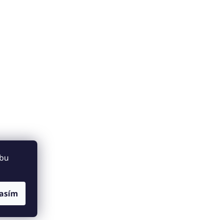
ebu
asím