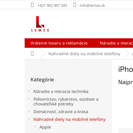
Prejsť
+421 902 407 343
info@lemes.sk
na
obsah
Vrátenie tovaru a reklamácie
Náradie a merac
Domov
Náhradné diely na mobilné telefóny
B
iPho
o
Preskočiť
č
Kategórie
kategórie
Najpr
n
ý
Náradie a meracia technika
p
Poľovníctvo, rybárstvo, outdoor a
a
chovateľské potreby
n
Domácnosť, zdravie a krása
e
Náhradné diely na mobilné telefóny
l
Apple
R