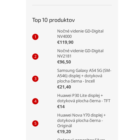
Top 10 produktov
Nočné videnie GD-Digital
NV4000
€119,90
Nočné videnie GD-Digital
NV2181
€96,50
Samsung Galaxy A54 5G (SM-
A546) displej + dotyková
plocha čierna - Incell
€21,40
Huawei P30 Lite displej +
dotyková plocha čierna - TFT
€14
Huawei Nova Y70 displej +
dotyková plocha čierna -
Originál
€19,20