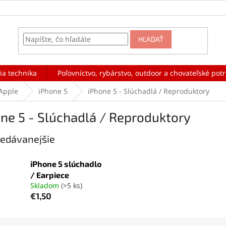
HĽADAŤ
ia technika
Poľovníctvo, rybárstvo, outdoor a chovateľské pot
Apple
iPhone 5
iPhone 5 - Slúchadlá / Reproduktory
ne 5 - Slúchadlá / Reproduktory
edávanejšie
iPhone 5 slúchadlo
/ Earpiece
Skladom
(>5 ks)
€1,50