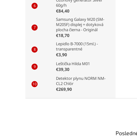
Ozónový generátor Silver
60g/h
€84,40
Samsung Galaxy M20 (SM-
M205F) displej + dotyková
plocha čierna - Originál
€18,70
Lepidlo B-7000 (15ml.) -
transparentné
€3,90
Leštička Hilda M01
€39,30
Detektor plynu NORM NM-
CL2 Chlór
€269,90
Z
á
p
ä
t
Posledn
i