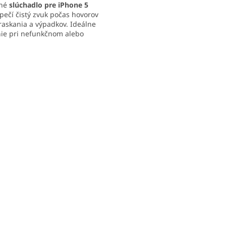
tné
slúchadlo pre iPhone 5
pečí čistý zvuk počas hovorov
raskania a výpadkov. Ideálne
ičiek.
nie pri nefunkčnom alebo
denom reproduktore v uchu.
dný diel s jednoduchou
O
žou po demontáži displeja.
v
l
á
d
a
c
i
e
p
r
v
k
y
v
ý
p
i