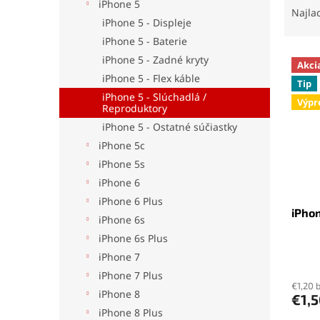
iPhone 5
a
Najla
iPhone 5 - Displeje
d
e
iPhone 5 - Baterie
V
n
iPhone 5 - Zadné kryty
Akci
ý
i
iPhone 5 - Flex káble
Tip
p
e
iPhone 5 - Slúchadlá /
Výpr
i
p
Reproduktory
s
r
iPhone 5 - Ostatné súčiastky
p
o
iPhone 5c
r
d
iPhone 5s
o
u
d
k
iPhone 6
u
t
iPhone 6 Plus
iPhon
k
o
iPhone 6s
t
v
iPhone 6s Plus
o
iPhone 7
Priem
v
hodno
iPhone 7 Plus
produ
€1,20 
iPhone 8
€1,
je
iPhone 8 Plus
5,0