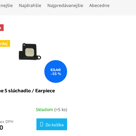
cnejšie
Najdrahšie
Najpredávanejšie
Abecedne
a
edaj
€3,40
–55 %
e 5 slúchadlo / Earpiece
Skladom
(>5 ks)
erné
tenie
ktu
bez DPH
Do košíka
50