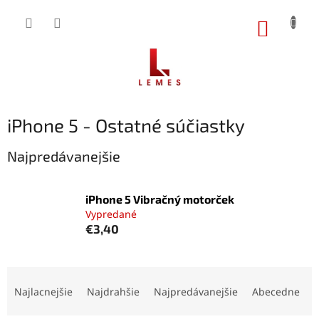
Prejsť
na
NÁKUP
obsah
KOŠÍK
iPhone 5 - Ostatné súčiastky
Najpredávanejšie
iPhone 5 Vibračný motorček
Vypredané
€3,40
R
a
Najlacnejšie
Najdrahšie
Najpredávanejšie
Abecedne
d