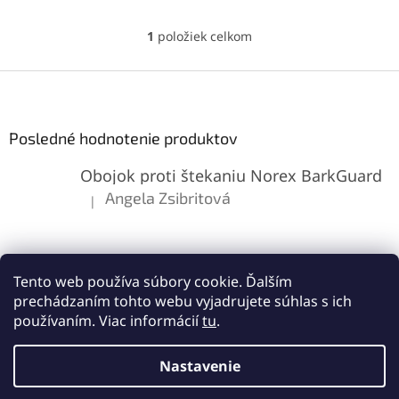
Vďaka presným rozmerom a
kvalitnému spracovaniu
1
položiek celkom
O
zaručuje jednoduchú
v
výmenu a dlhú životnosť.
l
Z
Flex kábel s kontaktmi
á
zabezpečuje bezpečné a
á
d
stabilné pripojenie.
p
a
ä
Posledné hodnotenie produktov
c
t
i
Obojok proti štekaniu Norex BarkGuard
i
e
p
e
Angela Zsibritová
|
Hodnotenie produktu je 5 z 5 hviezdičiek.
r
v
k
y
v
Tento web používa súbory cookie. Ďalším
ý
prechádzaním tohto webu vyjadrujete súhlas s ich
p
používaním. Viac informácií
tu
.
i
s
Vytvoril Shoptet
u
Nastavenie