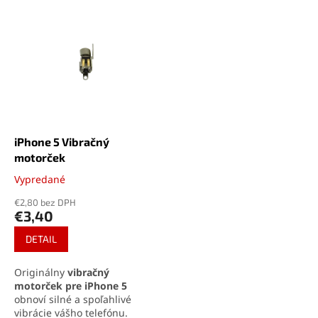
e
V
n
ý
i
p
e
i
p
s
r
p
o
r
d
o
u
d
k
iPhone 5 Vibračný
u
t
motorček
k
o
Vypredané
Priemerné
t
v
hodnotenie
o
€2,80 bez DPH
produktu
€3,40
v
je
5,0
DETAIL
z
5
Originálny
vibračný
hviezdičiek.
motorček pre iPhone 5
obnoví silné a spoľahlivé
vibrácie vášho telefónu.