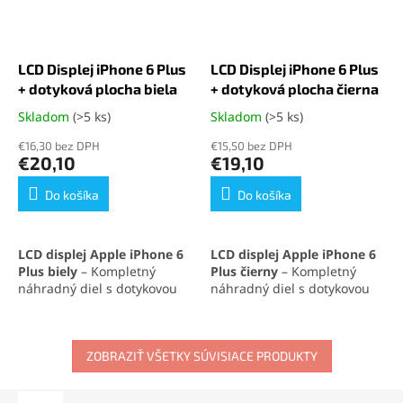
LCD Displej iPhone 6 Plus
LCD Displej iPhone 6 Plus
+ dotyková plocha biela
+ dotyková plocha čierna
Skladom
(>5 ks)
Skladom
(>5 ks)
Priemerné
Priemerné
hodnotenie
hodnotenie
€16,30 bez DPH
€15,50 bez DPH
produktu
produktu
€20,10
€19,10
je
je
5,0
5,0
Do košíka
Do košíka
z
z
5
5
hviezdičiek.
hviezdičiek.
LCD displej Apple iPhone 6
LCD displej Apple iPhone 6
Plus biely
– Kompletný
Plus čierny
– Kompletný
náhradný diel s dotykovou
náhradný diel s dotykovou
plochou a rámom, ktorý
plochou a rámom, ktorý
zaručuje výborné
zaručuje výborné
zobrazovacie vlastnosti a
zobrazovacie vlastnosti a
vysokú citlivosť dotyku.
ZOBRAZIŤ VŠETKY SÚVISIACE PRODUKTY
vysokú citlivosť dotyku.
Ideálne riešenie na rýchlu a
Ideálne riešenie na rýchlu a
jednoduchú
výmenu
jednoduchú
výmenu