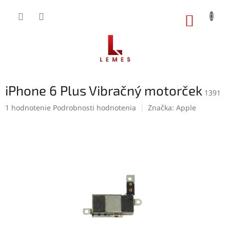
Prejsť
na
NÁKUP
obsah
KOŠÍK
iPhone 6 Plus Vibračný motorček
1391
Priemerné
1 hodnotenie
Podrobnosti hodnotenia
Značka:
Apple
hodnotenie
produktu
je
5,0
z
5
hviezdičiek.