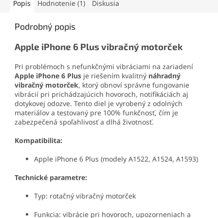
displeja iPhone 6 Plus biely
.
displeja iPhone 6 Plus
.
Popis
Hodnotenie (1)
Diskusia
Podrobný popis
Apple iPhone 6 Plus vibračný motorček
Pri problémoch s nefunkčnými vibráciami na zariadení
Apple iPhone 6 Plus
je riešením kvalitný
náhradný
vibračný motorček
, ktorý obnoví správne fungovanie
vibrácií pri prichádzajúcich hovoroch, notifikáciách aj
dotykovej odozve. Tento diel je vyrobený z odolných
materiálov a testovaný pre 100% funkčnosť, čím je
zabezpečená spoľahlivosť a dlhá životnosť.
Kompatibilita:
Apple iPhone 6 Plus (modely A1522, A1524, A1593)
Technické parametre:
Typ: rotačný vibračný motorček
Funkcia: vibrácie pri hovoroch, upozorneniach a