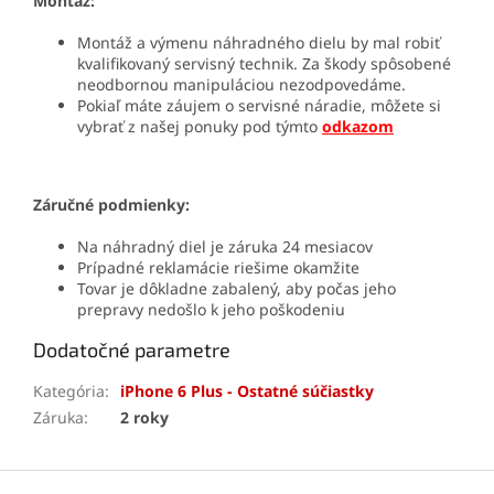
Montáž:
Montáž a výmenu náhradného dielu by mal robiť
kvalifikovaný servisný technik. Za škody spôsobené
neodbornou manipuláciou nezodpovedáme.
Pokiaľ máte záujem o servisné náradie, môžete si
vybrať z našej ponuky pod týmto
odkazom
Záručné podmienky:
Na náhradný diel je záruka 24 mesiacov
Prípadné reklamácie riešime okamžite
Tovar je dôkladne zabalený, aby počas jeho
prepravy nedošlo k jeho poškodeniu
Dodatočné parametre
Kategória
:
iPhone 6 Plus - Ostatné súčiastky
Záruka
:
2 roky
Z