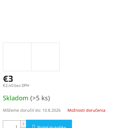
€3
€2,40 bez DPH
Jednotková
Skladom
(>5 ks)
cena:
Môžeme doručiť do:
10.8.2026
Možnosti doručenia
Pridať do košíka