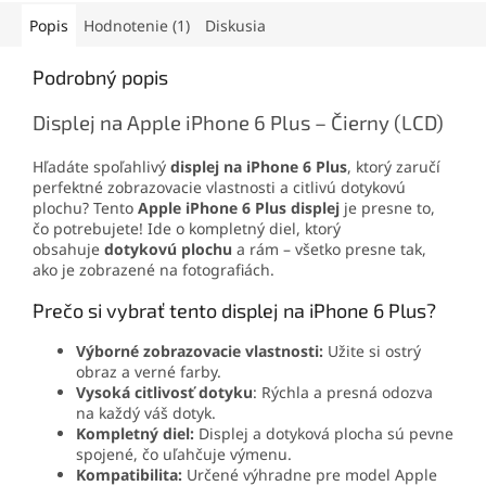
čistý zvuk a jednoduchú
montáž.
Popis
Hodnotenie (1)
Diskusia
Podrobný popis
Displej na Apple iPhone 6 Plus – Čierny (LCD)
Hľadáte spoľahlivý
displej na iPhone 6 Plus
, ktorý zaručí
perfektné zobrazovacie vlastnosti a citlivú dotykovú
plochu? Tento
Apple iPhone 6 Plus displej
je presne to,
čo potrebujete! Ide o kompletný diel, ktorý
obsahuje
dotykovú plochu
a rám – všetko presne tak,
ako je zobrazené na fotografiách.
Prečo si vybrať tento displej na iPhone 6 Plus?
Výborné zobrazovacie vlastnosti:
Užite si ostrý
obraz a verné farby.
Vysoká citlivosť dotyku
: Rýchla a presná odozva
na každý váš dotyk.
Kompletný diel:
Displej a dotyková plocha sú pevne
spojené, čo uľahčuje výmenu.
Kompatibilita:
Určené výhradne pre model Apple