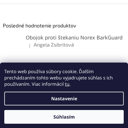
Z
á
p
ä
Posledné hodnotenie produktov
t
Obojok proti štekaniu Norex BarkGuard
i
e
Angela Zsibritová
|
Hodnotenie produktu je 5 z 5 hviezdičiek.
Tento web používa súbory cookie. Ďalším
prechádzaním tohto webu vyjadrujete súhlas s ich
používaním. Viac informácií
tu
.
Vytvoril Shoptet
Nastavenie
Copyright 2026
Lemes.sk
. Všetky práva vyhradené.
Upraviť
Súhlasím
nastavenie cookies