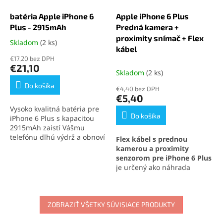
batéria Apple iPhone 6
Apple iPhone 6 Plus
Plus - 2915mAh
Predná kamera +
proximity snímač + Flex
Skladom
(2 ks)
Priemerné
kábel
hodnotenie
€17,20 bez DPH
produktu
€21,10
je
Skladom
(2 ks)
5,0
Do košíka
€4,40 bez DPH
z
€5,40
5
Vysoko kvalitná batéria pre
hviezdičiek.
Do košíka
iPhone 6 Plus s kapacitou
2915mAh zaistí Vášmu
telefónu dlhú výdrž a obnoví
Flex kábel s prednou
jeho pôvodný výkon. Ideálne
kamerou a proximity
riešenie pre výmenu batérie
senzorom pre iPhone 6 Plus
iPhone 6 Plus a zaistenie
je určený ako náhrada
maximálnej kapacity.
poškodeného dielu.
Obsahuje aj ambient light
senzor a mikrofón pre plnú
ZOBRAZIŤ VŠETKY SÚVISIACE PRODUKTY
funkčnosť zariadenia.
Poskytuje kvalitný obraz,