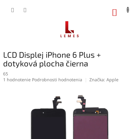
Prejsť
na
NÁKUP
obsah
KOŠÍK
LCD Displej iPhone 6 Plus +
dotyková plocha čierna
65
Priemerné
1 hodnotenie
Podrobnosti hodnotenia
Značka:
Apple
hodnotenie
produktu
je
5,0
z
5
hviezdičiek.