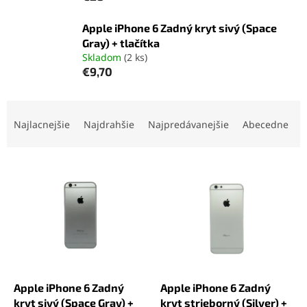
Apple iPhone 6 Zadný kryt sivý (Space
Gray) + tlačítka
Skladom
(2 ks)
€9,70
R
a
Najlacnejšie
Najdrahšie
Najpredávanejšie
Abecedne
d
e
V
n
ý
i
p
e
i
p
s
r
p
o
r
d
o
u
d
k
Apple iPhone 6 Zadný
Apple iPhone 6 Zadný
u
t
kryt sivý (Space Gray) +
kryt strieborný (Silver) +