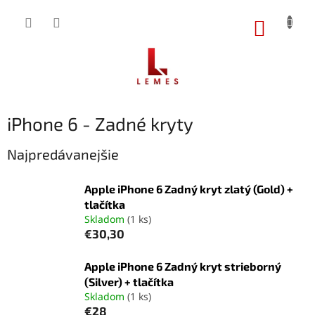
Prejsť
na
NÁKUP
obsah
KOŠÍK
iPhone 6 - Zadné kryty
Najpredávanejšie
Apple iPhone 6 Zadný kryt zlatý (Gold) +
tlačítka
Skladom
(1 ks)
€30,30
Apple iPhone 6 Zadný kryt strieborný
(Silver) + tlačítka
Skladom
(1 ks)
€28