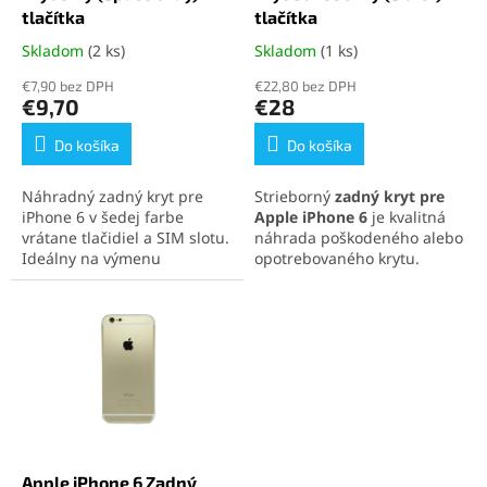
k
o
tlačítka
tlačítka
t
v
Skladom
(2 ks)
Skladom
(1 ks)
Priemerné
Priemerné
o
hodnotenie
hodnotenie
v
€7,90 bez DPH
€22,80 bez DPH
produktu
produktu
€9,70
€28
je
je
5,0
5,0
Do košíka
Do košíka
z
z
5
5
Náhradný zadný kryt pre
Strieborný
zadný kryt pre
hviezdičiek.
hviezdičiek.
iPhone 6 v šedej farbe
Apple iPhone 6
je kvalitná
vrátane tlačidiel a SIM slotu.
náhrada poškodeného alebo
Ideálny na výmenu
opotrebovaného krytu.
poškodeného krytu.
Obsahuje aj bočné tlačidlá a
slot na SIM kartu. Vyrobený
z odolného hliníka
zachováva elegantný vzhľad
a presné spracovanie.
Apple iPhone 6 Zadný