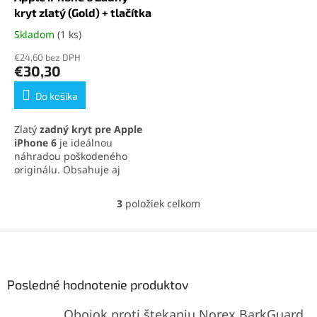
kryt zlatý (Gold) + tlačítka
Skladom
(1 ks)
Priemerné
hodnotenie
€24,60 bez DPH
produktu
€30,30
je
5,0
Do košíka
z
5
Zlatý
zadný kryt pre Apple
hviezdičiek.
iPhone 6
je ideálnou
náhradou poškodeného
originálu. Obsahuje aj
bočné tlačidlá a SIM slot.
Odolný hliníkový materiál s
3
položiek celkom
O
presným spracovaním
v
zachová prémiový vzhľad
l
Z
zariadenia
á
á
d
p
a
ä
Posledné hodnotenie produktov
c
t
i
Obojok proti štekaniu Norex BarkGuard
i
e