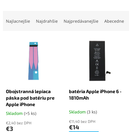
R
a
Najlacnejšie
Najdrahšie
Najpredávanejšie
Abecedne
d
e
V
n
ý
i
p
e
i
p
s
r
p
o
r
d
o
u
d
k
Obojstranná lepiaca
batéria Apple iPhone 6 -
u
t
páska pod batériu pre
1810mAh
k
o
Apple iPhone
t
v
Skladom
(3 ks)
Skladom
(>5 ks)
Priemerné
o
hodnotenie
€11,40 bez DPH
v
€2,40 bez DPH
produktu
€14
€3
je