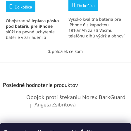
5,0
Do košíka
Do košíka
z
5
Vysoko kvalitná batéria pre
Obojstranná
lepiaca páska
hviezdičiek.
iPhone 6 s kapacitou
pod batériu pre iPhone
1810mAh zaistí Vášmu
slúži na pevné uchytenie
telefónu dlhú výdrž a obnoví
batérie v zariadení a
jeho pôvodný výkon. Ideálne
umožňuje jej jednoduché a
riešenie pre výmenu batérie
bezpečné odstránenie.
2
položiek celkom
iPhone 6 a zaistenie
O
Vďaka kvalitnému materiálu
maximálnej kapacity.
v
odoláva vlhkosti aj
l
Z
teplotným zmenám. Ideálna
á
pri výmene batérie v
á
d
modeloch
Apple iPhone 5 až
p
a
SE 2020
.
ä
Posledné hodnotenie produktov
c
t
i
Obojok proti štekaniu Norex BarkGuard
i
e
p
e
Angela Zsibritová
|
Hodnotenie produktu je 5 z 5 hviezdičiek.
r
v
k
y