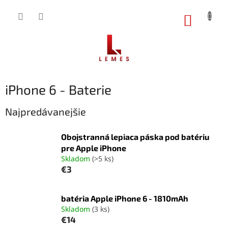
Prejsť
na
NÁKUP
obsah
KOŠÍK
iPhone 6 - Baterie
Najpredávanejšie
Obojstranná lepiaca páska pod batériu
pre Apple iPhone
Skladom
(>5 ks)
€3
batéria Apple iPhone 6 - 1810mAh
Skladom
(3 ks)
€14