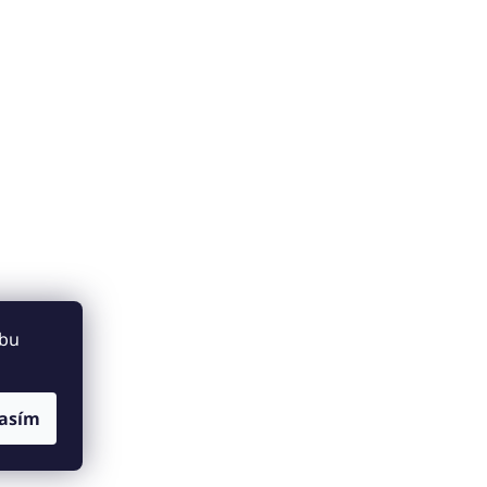
ebu
asím