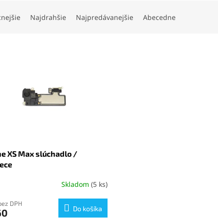
cnejšie
Najdrahšie
Najpredávanejšie
Abecedne
e XS Max slúchadlo /
iece
Skladom
(5 ks)
bez DPH
Do košíka
60