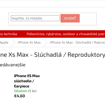
HĽADAŤ
ia technika
Poľovníctvo, rybárstvo, outdoor a chovateľské pot
Apple
iPhone Xs Max
iPhone Xs Max - Slúchadlá / Repro
ne Xs Max - Slúchadlá / Reproduktor
edávanejšie
iPhone XS Max
slúchadlo /
Earpiece
Skladom
(5 ks)
€4,60