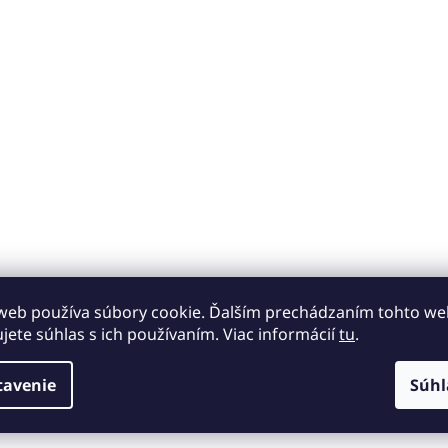
i
s
u
web používa súbory cookie. Ďalším prechádzaním tohto w
ujete súhlas s ich používaním. Viac informácií
tu
.
tavenie
Súhl