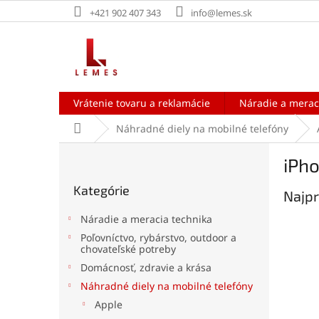
Prejsť
+421 902 407 343
info@lemes.sk
na
obsah
Vrátenie tovaru a reklamácie
Náradie a merac
Domov
Náhradné diely na mobilné telefóny
B
iPho
o
Preskočiť
č
Kategórie
kategórie
Najpr
n
ý
Náradie a meracia technika
p
Poľovníctvo, rybárstvo, outdoor a
a
chovateľské potreby
n
Domácnosť, zdravie a krása
e
Náhradné diely na mobilné telefóny
l
Apple