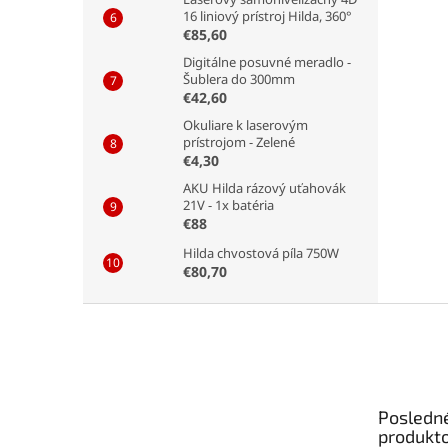
16 liniový prístroj Hilda, 360°
€85,60
Digitálne posuvné meradlo -
Šublera do 300mm
€42,60
Okuliare k laserovým
prístrojom - Zelené
€4,30
AKU Hilda rázový uťahovák
21V - 1x batéria
€88
Hilda chvostová píla 750W
€80,70
Z
á
p
ä
t
Posledn
i
produkt
e