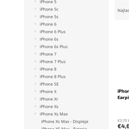
iPhone 5
R
a
iPhone 5c
Najla
d
iPhone 5s
e
iPhone 6
V
n
iPhone 6 Plus
ý
i
iPhone 6s
p
e
iPhone 6s Plus
i
p
s
r
iPhone 7
p
o
iPhone 7 Plus
r
d
iPhone 8
o
u
iPhone 8 Plus
d
k
iPhone SE
u
t
iPhon
k
o
iPhone X
Earp
t
v
iPhone Xr
o
iPhone Xs
v
iPhone Xs Max
€3,70 
iPhone Xs Max - Displeje
€4,
iPhone XS Max - Baterie