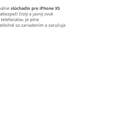
nálne
slúchadlo pre iPhone XS
abezpečí čistý a jasný zvuk
telefonátov. Je plne
tibilné so zariadením a zaručuje
ivotnosť. Ideálne riešenie pri
émoch so zvukom pri hovoroch.
O
v
l
á
d
a
c
i
e
p
r
v
k
y
v
ý
p