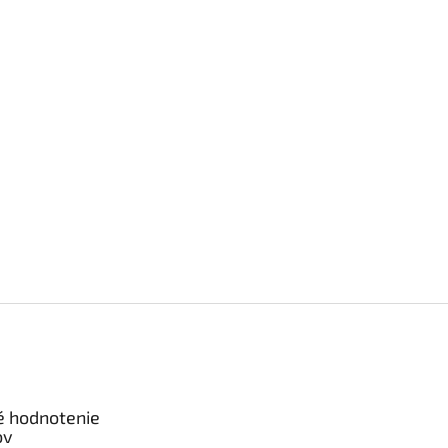
é hodnotenie
ov