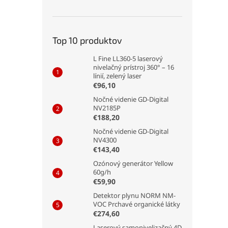
Top 10 produktov
L Fine LL360-5 laserový
nivelačný prístroj 360° – 16
línií, zelený laser
€96,10
Nočné videnie GD-Digital
NV2185P
€188,20
Nočné videnie GD-Digital
NV4300
€143,40
Ozónový generátor Yellow
60g/h
€59,90
Detektor plynu NORM NM-
VOC Prchavé organické látky
€274,60
Laserový samonivelizačný 4D