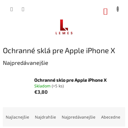
Prejsť
na
NÁKUP
obsah
KOŠÍK
Ochranné sklá pre Apple iPhone X
Najpredávanejšie
Ochranné sklo pre Apple iPhone X
Skladom
(>5 ks)
€3,80
R
a
Najlacnejšie
Najdrahšie
Najpredávanejšie
Abecedne
d