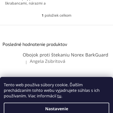
škrabancami, nárazmi a
pádmi. Sklo siaha
až po
okraje telefónu
, čím
1
položiek celkom
O
poskytuje kompletnú
v
ochranu. Oleofóbna vrstva
l
Z
udrží displej čistý a zachová
á
jeho vysokú citlivosť.
á
d
p
a
ä
Posledné hodnotenie produktov
c
t
i
Obojok proti štekaniu Norex BarkGuard
i
e
p
e
Angela Zsibritová
|
Hodnotenie produktu je 5 z 5 hviezdičiek.
r
v
k
y
v
Tento web používa súbory cookie. Ďalším
ý
prechádzaním tohto webu vyjadrujete súhlas s ich
p
používaním. Viac informácií
tu
.
i
s
Vytvoril Shoptet
u
Nastavenie