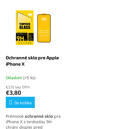
e
V
n
ý
i
p
e
i
p
s
r
p
o
r
d
o
u
d
k
Ochranné sklo pre Apple
u
t
iPhone X
k
o
t
v
Skladom
(>5 ks)
o
€3,10 bez DPH
v
€3,80
Do košíka
Prémiové
ochranné sklo
pre
iPhone X s tvrdosťou 9H
chráni displej pred