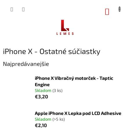
Prejsť
na
NÁKUP
obsah
KOŠÍK
iPhone X - Ostatné súčiastky
Najpredávanejšie
iPhone X Vibračný motorček - Taptic
Engine
Skladom
(3 ks)
€3,20
Apple iPhone X Lepka pod LCD Adhesive
Skladom
(>5 ks)
€2,10