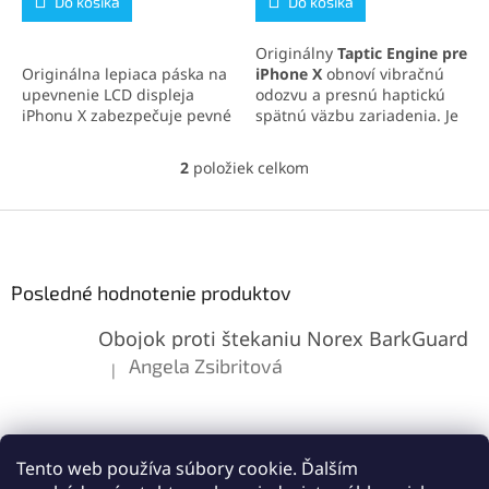
Do košíka
Do košíka
z
z
5
5
Originálny
Taptic Engine pre
hviezdičiek.
hviezdičiek.
Originálna lepiaca páska na
iPhone X
obnoví vibračnú
upevnenie LCD displeja
odozvu a presnú haptickú
iPhonu X zabezpečuje pevné
spätnú väzbu zariadenia. Je
spojenie a zachovanie
tichý, efektívny a
vodotesnosti zariadenia.
kompatibilný výhradne s
2
položiek celkom
O
Ideálna na profesionálne
týmto modelom. Ideálne
v
opravy aj domácu výmenu
riešenie pre výmenu
l
Z
displeja.
poškodeného alebo
á
nefunkčného motorčeka.
á
d
p
a
ä
Posledné hodnotenie produktov
c
t
i
Obojok proti štekaniu Norex BarkGuard
i
e
p
e
Angela Zsibritová
|
Hodnotenie produktu je 5 z 5 hviezdičiek.
r
v
k
y
v
Tento web používa súbory cookie. Ďalším
ý