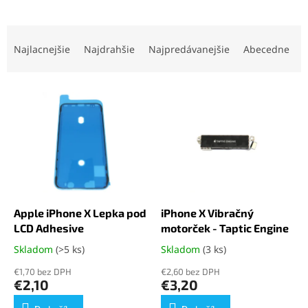
R
a
Najlacnejšie
Najdrahšie
Najpredávanejšie
Abecedne
d
e
V
n
ý
i
p
e
i
p
s
r
p
o
r
d
o
u
d
k
Apple iPhone X Lepka pod
iPhone X Vibračný
u
t
LCD Adhesive
motorček - Taptic Engine
k
o
Skladom
(>5 ks)
Skladom
(3 ks)
Priemerné
Priemerné
t
v
hodnotenie
hodnotenie
o
€1,70 bez DPH
€2,60 bez DPH
produktu
produktu
€2,10
€3,20
v
je
je
5,0
5,0