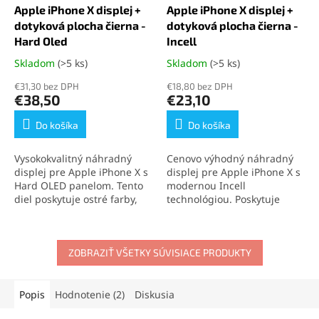
Apple iPhone X displej +
Apple iPhone X displej +
dotyková plocha čierna -
dotyková plocha čierna -
Hard Oled
Incell
Skladom
(>5 ks)
Skladom
(>5 ks)
Priemerné
Priemerné
hodnotenie
hodnotenie
€31,30 bez DPH
€18,80 bez DPH
produktu
produktu
€38,50
€23,10
je
je
4,8
5,0
Do košíka
Do košíka
z
z
5
5
Vysokokvalitný náhradný
Cenovo výhodný náhradný
hviezdičiek.
hviezdičiek.
displej pre Apple iPhone X s
displej pre Apple iPhone X s
Hard OLED panelom. Tento
modernou Incell
diel poskytuje ostré farby,
technológiou. Poskytuje
výbornú citlivosť na dotyk a
skvelý pomer cena-kvalita,
podporu technológií 3D
vysokú citlivosť na dotyk a
Touch a TrueTone. Ideálna
podporu technológie 3D
voľba pre spoľahlivú a
ZOBRAZIŤ VŠETKY SÚVISIACE PRODUKTY
Touch. Ideálna voľba na
jednoduchú výmenu
rýchlu a spoľahlivú výmenu
obrazovky vášho iPhonu.
displeja vášho iPhonu.
Popis
Hodnotenie (2)
Diskusia