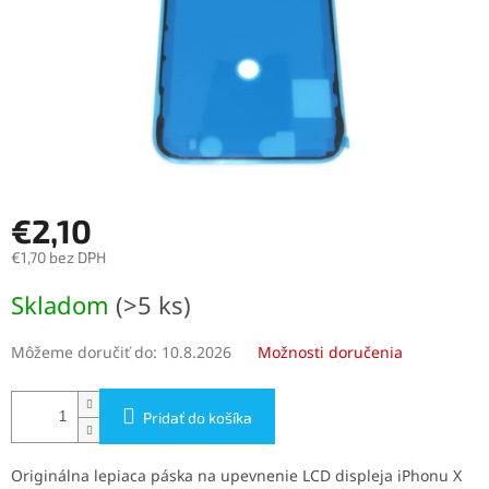
€2,10
€1,70 bez DPH
Jednotková
Skladom
(>5 ks)
cena:
Môžeme doručiť do:
10.8.2026
Možnosti doručenia
Pridať do košíka
Originálna lepiaca páska na upevnenie LCD displeja iPhonu X