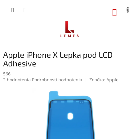
Prejsť
na
NÁKUP
obsah
KOŠÍK
Apple iPhone X Lepka pod LCD
Adhesive
566
Priemerné
2 hodnotenia
Podrobnosti hodnotenia
Značka:
Apple
hodnotenie
produktu
je
5,0
z
5
hviezdičiek.