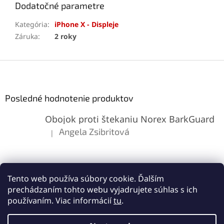
Dodatočné parametre
Kategória
:
iPhone X - Displeje
Záruka
:
2 roky
Z
á
p
ä
Posledné hodnotenie produktov
t
Obojok proti štekaniu Norex BarkGuard
i
e
Angela Zsibritová
|
Hodnotenie produktu je 5 z 5 hviezdičiek.
Tento web používa súbory cookie. Ďalším
prechádzaním tohto webu vyjadrujete súhlas s ich
používaním. Viac informácií
tu
.
Vytvoril Shoptet