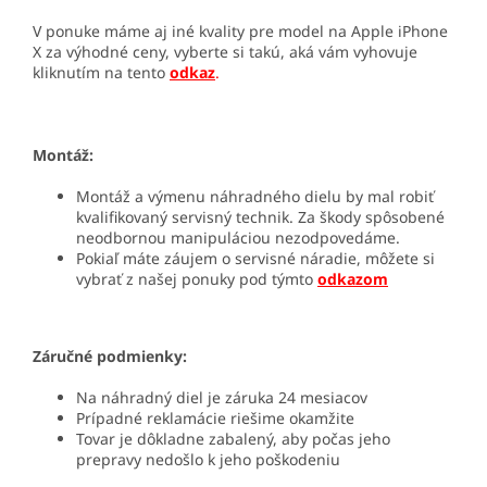
V ponuke máme aj iné kvality pre model na Apple iPhone
X za výhodné ceny, vyberte si takú, aká vám vyhovuje
kliknutím na tento
odkaz
.
Montáž:
Montáž a výmenu náhradného dielu by mal robiť
kvalifikovaný servisný technik. Za škody spôsobené
neodbornou manipuláciou nezodpovedáme.
Pokiaľ máte záujem o servisné náradie, môžete si
vybrať z našej ponuky pod týmto
odkazom
Záručné podmienky:
Na náhradný diel je záruka 24 mesiacov
Prípadné reklamácie riešime okamžite
Tovar je dôkladne zabalený, aby počas jeho
prepravy nedošlo k jeho poškodeniu