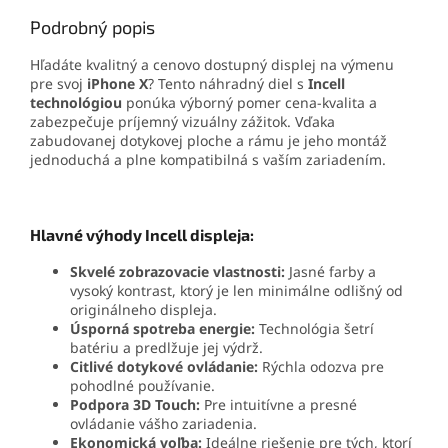
Podrobný popis
Hľadáte kvalitný a cenovo dostupný displej na výmenu
pre svoj
iPhone X
? Tento náhradný diel s
Incell
technológiou
ponúka výborný pomer cena-kvalita a
zabezpečuje príjemný vizuálny zážitok. Vďaka
zabudovanej dotykovej ploche a rámu je jeho montáž
jednoduchá a plne kompatibilná s vaším zariadením.
Hlavné výhody Incell displeja:
Skvelé zobrazovacie vlastnosti:
Jasné farby a
vysoký kontrast, ktorý je len minimálne odlišný od
originálneho displeja.
Úsporná spotreba energie:
Technológia šetrí
batériu a predlžuje jej výdrž.
Citlivé dotykové ovládanie:
Rýchla odozva pre
pohodlné používanie.
Podpora 3D Touch:
Pre intuitívne a presné
ovládanie vášho zariadenia.
Ekonomická voľba:
Ideálne riešenie pre tých, ktorí