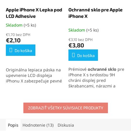
Apple iPhone X Lepka pod
Ochranné sklo pre Apple
LCD Adhesive
iPhone X
Skladom
(>5 ks)
Priemerné
Skladom
(>5 ks)
hodnotenie
€1,70 bez DPH
produktu
€2,10
€3,10 bez DPH
je
€3,80
5,0
Do košíka
z
Do košíka
5
hviezdičiek.
Prémiové
ochranné sklo
pre
Originálna lepiaca páska na
iPhone X s tvrdosťou 9H
upevnenie LCD displeja
chráni displej pred
iPhonu X zabezpečuje pevné
škrabancami, nárazmi a
spojenie a zachovanie
pádmi. Sklo siaha
až po
vodotesnosti zariadenia.
okraje telefónu
, čím
Ideálna na profesionálne
poskytuje kompletnú
opravy aj domácu výmenu
ZOBRAZIŤ VŠETKY SÚVISIACE PRODUKTY
ochranu. Oleofóbna vrstva
displeja.
udrží displej čistý a zachová
jeho vysokú citlivosť.
Popis
Hodnotenie (13)
Diskusia