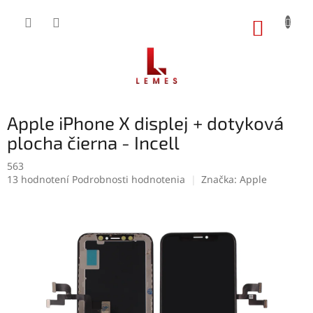
Prejsť
na
NÁKUP
obsah
KOŠÍK
Apple iPhone X displej + dotyková
plocha čierna - Incell
563
Priemerné
13 hodnotení
Podrobnosti hodnotenia
Značka:
Apple
hodnotenie
produktu
je
5,0
z
5
hviezdičiek.